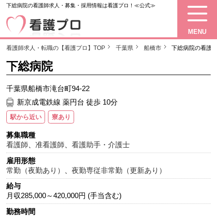
下総病院の看護師求人・募集・採用情報は看護プロ！≪公式≫
MENU
看護師求人・転職の【看護プロ】TOP
千葉県
船橋市
下総病院の看護
下総病院
千葉県船橋市滝台町94-22
新京成電鉄線 薬円台 徒歩 10分
駅から近い
寮あり
募集職種
看護師
、
准看護師
、
看護助手・介護士
雇用形態
常勤（夜勤あり）
、
夜勤専従非常勤（更新あり）
給与
月収285,000～420,000円 (手当含む)
勤務時間