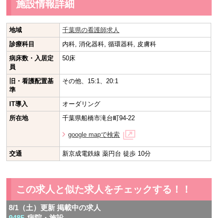
施設情報詳細
地域
千葉県の看護師求人
診療科目
内科, 消化器科, 循環器科, 皮膚科
病床数・入居定
50床
員
旧・看護配置基
その他、15:1、20:1
準
IT導入
オーダリング
所在地
千葉県船橋市滝台町94-22
google mapで検索
交通
新京成電鉄線 薬円台 徒歩 10分
この求人と似た求人をチェックする！！
8/1（土）更新 掲載中の求人
9485
病院・施設