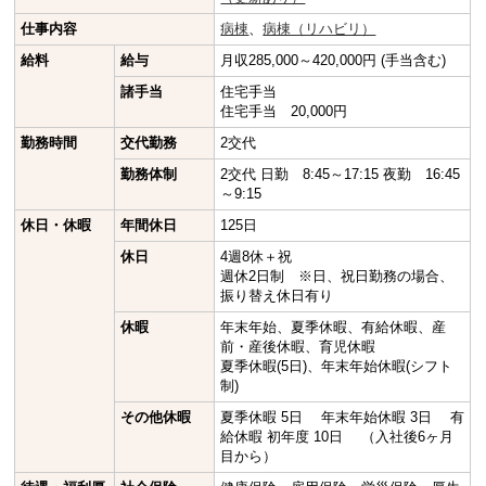
仕事内容
病棟
、
病棟（リハビリ）
給料
給与
月収285,000～420,000円 (手当含む)
諸手当
住宅手当
住宅手当 20,000円
勤務時間
交代勤務
2交代
勤務体制
2交代 日勤 8:45～17:15 夜勤 16:45
～9:15
休日・休暇
年間休日
125日
休日
4週8休＋祝
週休2日制 ※日、祝日勤務の場合、
振り替え休日有り
休暇
年末年始、夏季休暇、有給休暇、産
前・産後休暇、育児休暇
夏季休暇(5日)、年末年始休暇(シフト
制)
その他休暇
夏季休暇 5日 年末年始休暇 3日 有
給休暇 初年度 10日 （入社後6ヶ月
目から）