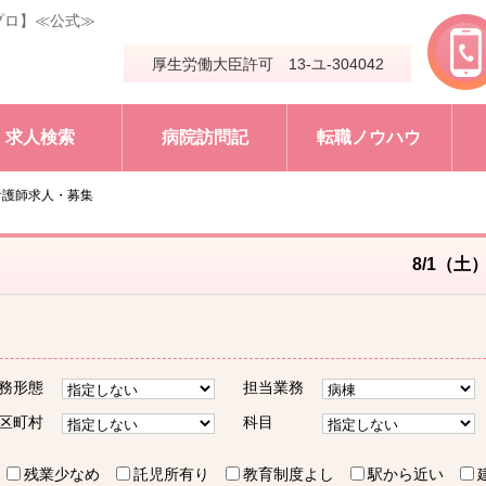
プロ】≪公式≫
厚生労働大臣許可 13-ユ-304042
求人検索
病院訪問記
転職ノウハウ
看護師求人・募集
8/1（土
務形態
担当業務
区町村
科目
残業少なめ
託児所有り
教育制度よし
駅から近い