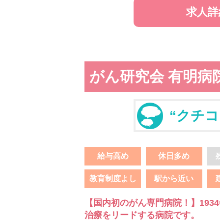
求人詳
がん研究会 有明病
“クチコ
給与高め
休日多め
教育制度よし
駅から近い
【国内初のがん専門病院！】193
治療をリードする病院です。