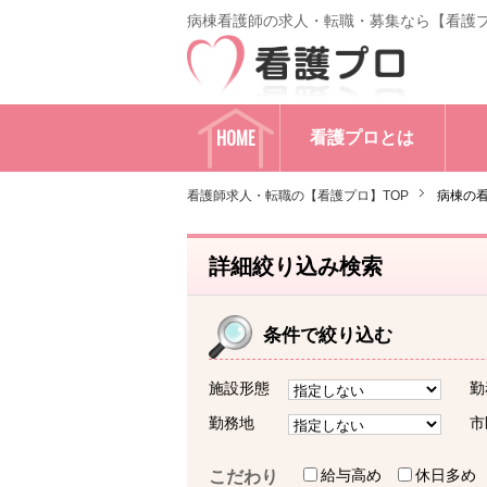
病棟看護師の求人・転職・募集なら【看護
HOME
看護プロとは
看護師求人・転職の【看護プロ】TOP
病棟の
詳細絞り込み検索
条件で絞り込む
施設形態
勤
勤務地
市
給与高め
休日多め
こだわり