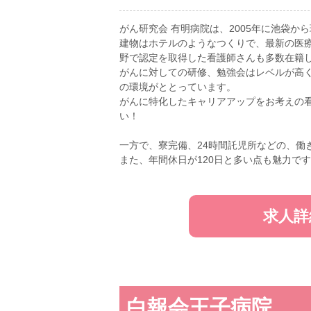
がん研究会 有明病院は、2005年に池袋か
建物はホテルのようなつくりで、最新の医
野で認定を取得した看護師さんも多数在籍
がんに対しての研修、勉強会はレベルが高
の環境がととっています。
がんに特化したキャリアアップをお考えの
い！
一方で、寮完備、24時間託児所などの、働
また、年間休日が120日と多い点も魅力です
求人詳
白報会王子病院