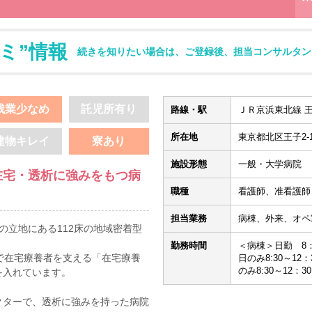
ミ”情報
続きを知りたい場合は、ご登録後、担当コンサルタン
残業少なめ
託児所有り
路線・駅
ＪＲ京浜東北線 王
所在地
東京都北区王子2-14
建物キレイ
寮あり
施設形態
一般・大学病院
在宅・透析に強みをもつ病
職種
看護師、准看護師
担当業務
病棟、外来、オペ
の立地にある112床の地域密着型
勤務時間
＜病棟＞日勤 8：3
で在宅療養者を支える「在宅療養
日のみ8:30～12
のみ8:30～12：30
を入れています。
クターで、透析に強みを持った病院