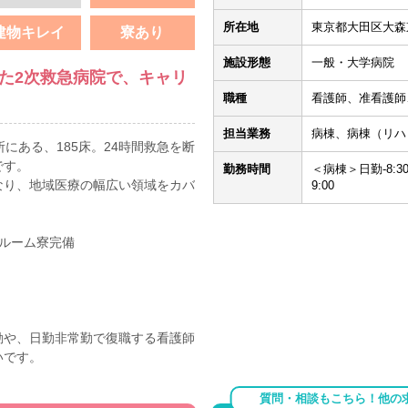
所在地
東京都大田区大森東4
建物キレイ
寮あり
施設形態
一般・大学病院
した2次救急病院で、キャリ
職種
看護師、准看護師
担当業務
病棟、病棟（リハ
にある、185床。24時間救急を断
です。
勤務時間
＜病棟＞日勤-8:30～1
なり、地域医療の幅広い領域をカバ
9:00
ルーム寮完備
勤や、日勤非常勤で復職する看護師
いです。
質問・相談もこちら！他の