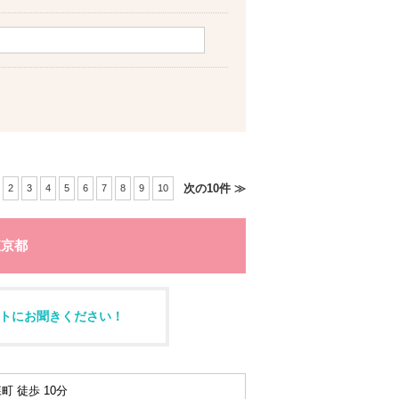
次の10件 ≫
2
3
4
5
6
7
8
9
10
東京都
トにお聞きください！
町 徒歩 10分