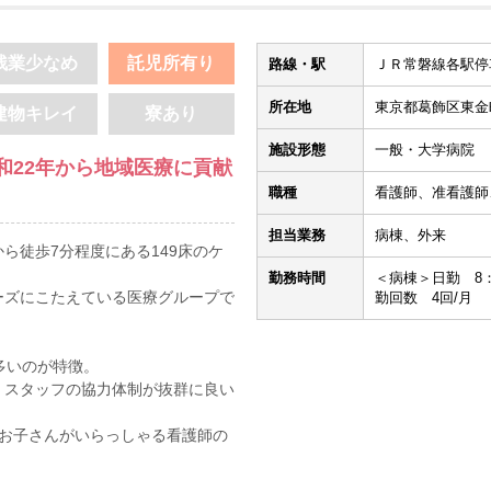
残業少なめ
託児所有り
路線・駅
ＪＲ常磐線各駅停車
所在地
東京都葛飾区東金町4
建物キレイ
寮あり
施設形態
一般・大学病院
和22年から地域医療に貢献
職種
看護師、准看護師
担当業務
病棟、外来
ら徒歩7分程度にある149床のケ
勤務時間
＜病棟＞日勤 8：45
ーズにこたえている医療グループで
勤回数 4回/月
多いのが特徴。
、スタッフの協力体制が抜群に良い
なお子さんがいらっしゃる看護師の