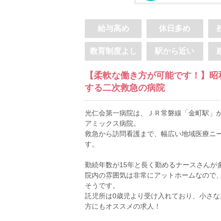
給与高め
休日多め
教育制度よし
駅から近い
【柔軟な働き方が可能です！】昭
する二次救急の病院
光仁会第一病院は、ＪＲ常磐線「金町駅」か
アミックス病院。
救急から訪問看護まで、幅広い地域医療ニ
す。
勤続年数が15年と長く勤めるナースさんが
院内の雰囲気は非常にアットホームなので
そうです。
託児所は0歳児より受け入れており、小さ
方にもオススメの求人！