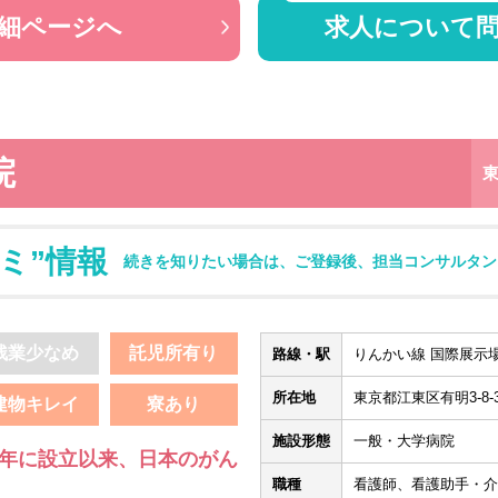
細ページへ
求人について
院
ミ”情報
続きを知りたい場合は、ご登録後、担当コンサルタン
残業少なめ
託児所有り
路線・駅
りんかい線 国際展示場
所在地
東京都江東区有明3-8-3
建物キレイ
寮あり
施設形態
一般・大学病院
4年に設立以来、日本のがん
職種
看護師、看護助手・介