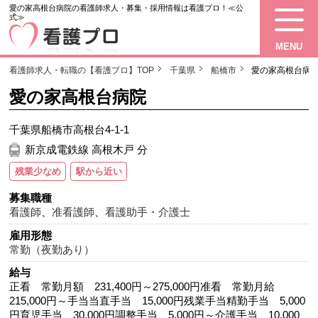
愛の家高根台病院の看護師求人・募集・採用情報は看護プロ！≪公
式≫
MENU
看護師求人・転職の【看護プロ】TOP
千葉県
船橋市
愛の家高根台病
愛の家高根台病院
千葉県船橋市高根台4-1-1
新京成電鉄線 高根木戸 分
残業少なめ
駅から近い
募集職種
看護師
、
准看護師
、
看護助手・介護士
雇用形態
常勤（夜勤あり）
給与
正看 常勤月額 231,400円～275,000円准看 常勤月給
215,000円～手当当直手当 15,000円残業手当精勤手当 5,000
円育児手当 30,000円調整手当 5,000円～介護手当 10,000