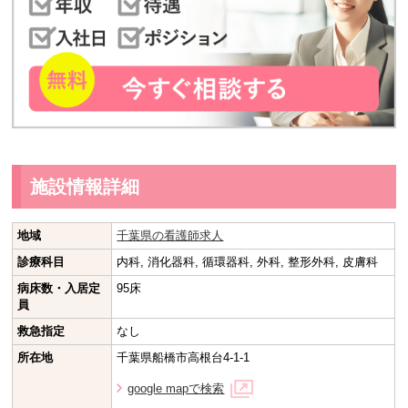
施設情報詳細
地域
千葉県の看護師求人
診療科目
内科, 消化器科, 循環器科, 外科, 整形外科, 皮膚科
病床数・入居定
95床
員
救急指定
なし
所在地
千葉県船橋市高根台4-1-1
google mapで検索