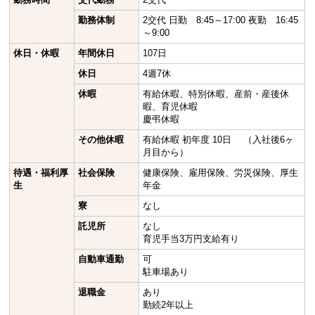
勤務体制
2交代 日勤 8:45～17:00 夜勤 16:45
～9:00
休日・休暇
年間休日
107日
休日
4週7休
休暇
有給休暇、特別休暇、産前・産後休
暇、育児休暇
慶弔休暇
その他休暇
有給休暇 初年度 10日 （入社後6ヶ
月目から）
待遇・福利厚
社会保険
健康保険、雇用保険、労災保険、厚生
生
年金
寮
なし
託児所
なし
育児手当3万円支給有り
自動車通勤
可
駐車場あり
退職金
あり
勤続2年以上