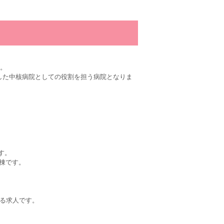
す。
した中核病院としての役割を担う病院となりま
す。
棟です。
きる求人です。