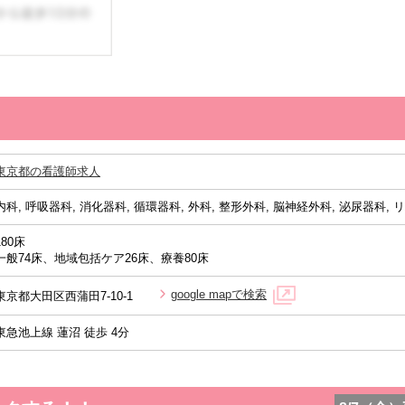
東京都の看護師求人
内科, 呼吸器科, 消化器科, 循環器科, 外科, 整形外科, 脳神経外科, 泌尿器科
180床
一般74床、地域包括ケア26床、療養80床
google mapで検索
東京都大田区西蒲田7-10-1
東急池上線 蓮沼 徒歩 4分