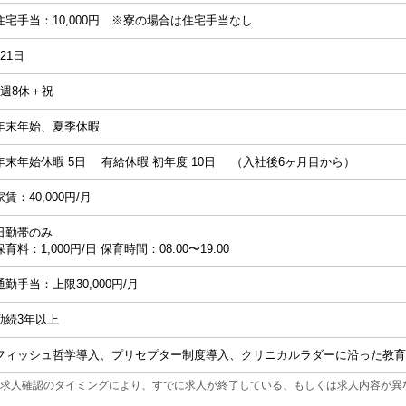
住宅手当：10,000円 ※寮の場合は住宅手当なし
121日
4週8休＋祝
年末年始、夏季休暇
年末年始休暇 5日 有給休暇 初年度 10日 （入社後6ヶ月目から）
家賃：40,000円/月
日勤帯のみ
保育料：1,000円/日 保育時間：08:00〜19:00
通勤手当：上限30,000円/月
勤続3年以上
フィッシュ哲学導入、プリセプター制度導入、クリニカルラダーに沿った教育
求人確認のタイミングにより、すでに求人が終了している、もしくは求人内容が異