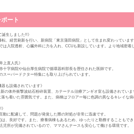
レポート
て誕生しました!!》
、移転、経営刷新を行い、新病院「東京蒲田病院」として生まれ変わっていま
では入院透析、心臓外科に力を入れ、CCUも新設しています。より地域密着
井上直人氏》
赤十字病院や仙台厚生病院で循環器科部長を歴任された医師です。
のスーパードクター特集にも取り上げられています。
機器も設備されています》
、最新の体外衝撃波結石粉砕装置、カテーテル治療アンギオ室も設備されていま
に落ち着いた雰囲気です。また、病棟はフロアー毎に色調の異なるキレイな病
!》
言動に配慮して、問題が発覚した際の対処が非常に迅速です。
々)は、良好です。また、療養病棟もあるため、ゆったりと勤務することもで
託児所が完備されているので、ママさんナースも安心して働ける環境です。