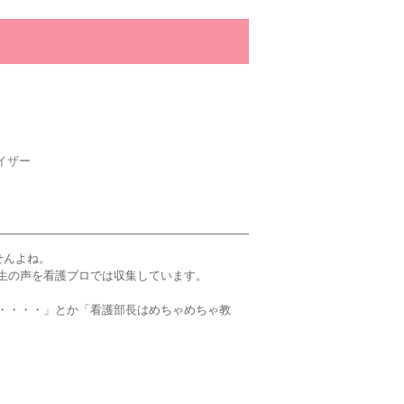
イザー
せんよね。
生の声を看護プロでは収集しています。
・・・・」とか「看護部長はめちゃめちゃ教