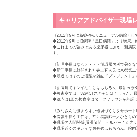
キャリアアドバイザー現場
《2012年9月に新築移転リニューアル病院とし
◆2012年9月に旧病院「黒田病院」より増床
◆これまでの強みである泌尿器に加え、新病院
す。
《新理事長はなんと・・・循環器内科で著名な
◆新理事長に就任された井上直人氏は京都第二
◆最近ではそのご活躍が雑誌『プレジデント』
《新病院でキレイなことはもちろん!!最新医療
◆検査室では、32列CTスキャンはもちろん
◆院内は1回の検査室はダークブラウンを基調
《みなさんに働きやすい環境づくりをサポート!
◆看護部長や主任は、常に看護師一人ひとりの
◆職場の人間関係(看護師間、ヘルパーさん共
◆職場近くのキレイな独身寮はもちろん、院内