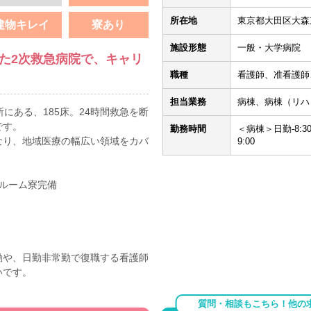
所在地
東京都大田区大森東4
建物キレイ
寮あり
施設形態
一般・大学病院
した2次救急病院で、キャリ
職種
看護師、准看護師
担当業務
病棟、病棟（リハ
にある、185床。24時間救急を断
です。
勤務時間
＜病棟＞日勤-8:30～1
なり、地域医療の幅広い領域をカバ
9:00
ルーム寮完備
勤や、日勤非常勤で復職する看護師
いです。
質問・相談もこちら！他の