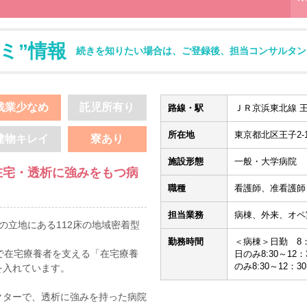
ミ”情報
続きを知りたい場合は、ご登録後、担当コンサルタン
残業少なめ
託児所有り
路線・駅
ＪＲ京浜東北線 王
所在地
東京都北区王子2-14
建物キレイ
寮あり
施設形態
一般・大学病院
在宅・透析に強みをもつ病
職種
看護師、准看護師
担当業務
病棟、外来、オペ
の立地にある112床の地域密着型
勤務時間
＜病棟＞日勤 8：3
で在宅療養者を支える「在宅療養
日のみ8:30～12
のみ8:30～12：30
を入れています。
クターで、透析に強みを持った病院