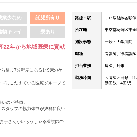
残業少なめ
託児所有り
路線・駅
ＪＲ常磐線各駅停車
所在地
東京都葛飾区東金町4
建物キレイ
寮あり
施設形態
一般・大学病院
和22年から地域医療に貢献
職種
看護師、准看護師
担当業務
病棟、外来
ら徒歩7分程度にある149床のケ
勤務時間
＜病棟＞日勤 8：45
ーズにこたえている医療グループで
勤回数 4回/月
多いのが特徴。
、スタッフの協力体制が抜群に良い
なお子さんがいらっしゃる看護師の