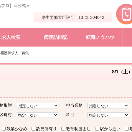
護プロ】≪公式≫
厚生労働大臣許可 13-ユ-304042
求人検索
病院訪問記
転職ノウハウ
の看護師求人・募集
8/1（土
務形態
担当業務
区町村
科目
残業少なめ
託児所有り
教育制度よし
駅から近い