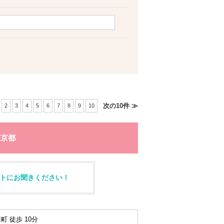
次の10件 ≫
2
3
4
5
6
7
8
9
10
東京都
トにお聞きください！
町 徒歩 10分