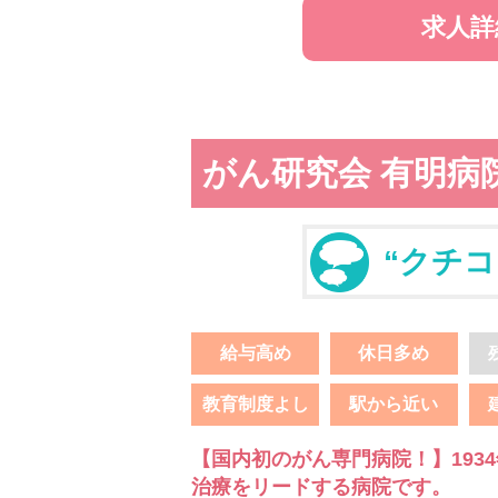
求人詳
がん研究会 有明病
“クチコ
給与高め
休日多め
教育制度よし
駅から近い
【国内初のがん専門病院！】193
治療をリードする病院です。