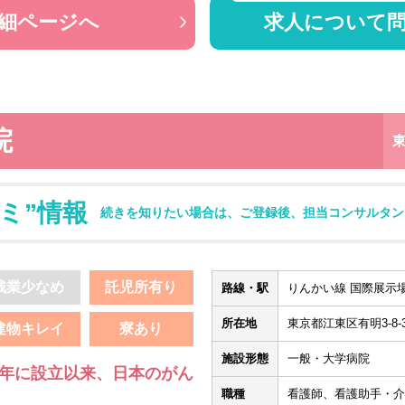
細ページへ
求人について
院
ミ”情報
続きを知りたい場合は、ご登録後、担当コンサルタン
残業少なめ
託児所有り
路線・駅
りんかい線 国際展示場
所在地
東京都江東区有明3-8-3
建物キレイ
寮あり
施設形態
一般・大学病院
4年に設立以来、日本のがん
職種
看護師、看護助手・介