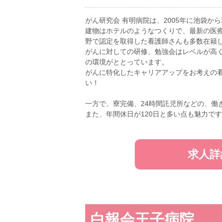
がん研究会 有明病院は、2005年に池袋か
建物はホテルのようなつくりで、最新の医
野で認定を取得した看護師さんも多数在籍
がんに対しての研修、勉強会はレベルが高
の環境がととっています。
がんに特化したキャリアアップをお考えの
い！
一方で、寮完備、24時間託児所などの、働
また、年間休日が120日と多い点も魅力です
求人詳
白報会王子病院