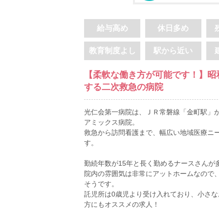
給与高め
休日多め
教育制度よし
駅から近い
【柔軟な働き方が可能です！】昭
する二次救急の病院
光仁会第一病院は、ＪＲ常磐線「金町駅」か
アミックス病院。
救急から訪問看護まで、幅広い地域医療ニ
す。
勤続年数が15年と長く勤めるナースさんが
院内の雰囲気は非常にアットホームなので
そうです。
託児所は0歳児より受け入れており、小さ
方にもオススメの求人！