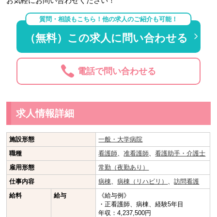
お気軽にお問い合わせください！
質問・相談もこちら！他の求人のご紹介も可能！
（無料）この求人に問い合わせる
電話で問い合わせる
求人情報詳細
施設形態
一般・大学病院
職種
看護師
、
准看護師
、
看護助手・介護士
雇用形態
常勤（夜勤あり）
仕事内容
病棟
、
病棟（リハビリ）
、
訪問看護
給料
給与
《給与例》
・正看護師、病棟、経験5年目
年収：4,237,500円