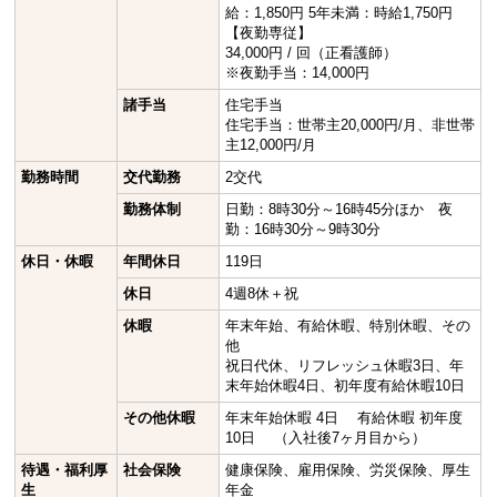
給：1,850円 5年未満：時給1,750円
【夜勤専従】
34,000円 / 回（正看護師）
※夜勤手当：14,000円
諸手当
住宅手当
住宅手当：世帯主20,000円/月、非世帯
主12,000円/月
勤務時間
交代勤務
2交代
勤務体制
日勤：8時30分～16時45分ほか 夜
勤：16時30分～9時30分
休日・休暇
年間休日
119日
休日
4週8休＋祝
休暇
年末年始、有給休暇、特別休暇、その
他
祝日代休、リフレッシュ休暇3日、年
末年始休暇4日、初年度有給休暇10日
その他休暇
年末年始休暇 4日 有給休暇 初年度
10日 （入社後7ヶ月目から）
待遇・福利厚
社会保険
健康保険、雇用保険、労災保険、厚生
生
年金