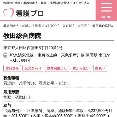
牧田総合病院の看護師求人・募集・採用情報は看護プロ！≪公式≫
MENU
看護師求人・転職の【看護プロ】TOP
東京都
大田区
牧田総合病院の
牧田総合病院
東京都大田区西蒲田8丁目20番1号
JR京浜東北線・東急池上線・東急多摩川線 蒲田駅 南口か
ら徒歩約4分
休日多め
託児所有り
教育制度よし
駅から近い
寮あり
募集職種
看護師
、
准看護師
、
看護助手・介護士
雇用形態
常勤（夜勤あり）
給与
《給与例》・正看護師、病棟、経験5年目年収：4,237,500円月
給：301,500円（内訳：基本給206,500円＋勤務手当9,000円＋