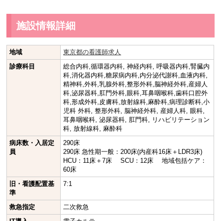
施設情報詳細
地域
東京都の看護師求人
診療科目
総合内科,循環器内科, 神経内科, 呼吸器内科,腎臓内
科,消化器内科,糖尿病内科,内分泌代謝科,血液内科,
精神科,外科,乳腺外科,整形外科,脳神経外科,産婦人
科,泌尿器科,肛門外科,眼科,耳鼻咽喉科,歯科口腔外
科,形成外科,皮膚科,放射線科,麻酔科,病理診断科,小
児科 外科, 整形外科, 脳神経外科, 産婦人科, 眼科,
耳鼻咽喉科, 泌尿器科, 肛門科, リハビリテーション
科, 放射線科, 麻酔科
病床数・入居定
290床
員
290床 急性期一般：200床(内産科16床＋LDR3床)
HCU：11床＋7床 SCU：12床 地域包括ケア：
60床
旧・看護配置基
7:1
準
救急指定
二次救急