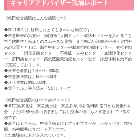
キャリアアドバイザー現場レポート
《牧田総合病院はこんな病院です》
◆2021年2月に移転したとてもきれいな病院です。
◆救急医療の拡充や、病院内に人間ドック・健診センターを入れること
で予防医学と臨床とのスムースな連携、また幅広い診療科や種々専門外
来の設置とともに、脳卒中センターや脳血管内治療センター、脊椎脊髄
センター、消化器病センター、不整脈・失神センター、血液浄化センタ
ー、肛門病センター、高気圧酸素治療センターなど、診療体制も効率的
で充実しております。
◆外来患者数は1日700～800名
◆救急搬送数は月500～600件
◆オペ件数は約1,600件。
◆電子カルテ導入済み（SSIシリーズ）
《牧田総合病院のおすすめポイント》
◆JR京浜東北線・東急池上線・東急多摩川線 蒲田駅 南口から徒歩約4
分、また環状8号線にほぼ接しており交通の便にも大変恵まれている立
地です。
◆新卒はもちろん、中途入職者にもプリセプターがしっかり付き、技術
面、精神面共にサポート万全です。
また勉強会にも力を入れています。