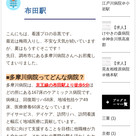
江戸川病院＠小
岩駅
布田駅
【求人】
けやきの森病院
こんにちは、看護プロの谷黒です。
＠神奈川県高座
最近は梅雨入りし、不安な天気が続いています
郡
が、夏はもうすぐそこです！
先日、調布市にある多摩川病院さんへお邪魔し
てまいりました。
【求人】
晃友相模原病院
＠橋本駅
■多摩川病院ってどんな病院？
多摩川病院は、
京王線の布田駅より徒歩5分
ほ
どの所にある167床のケアミックス病院です。
病棟は、回復期リハ58床、地域包括ケア49
ブログテ
ーマ一覧
床、医療療養60床となっています。
デイサービス、デイケア、訪問リハ、訪問看護
三重
(1)
と幅広く地域医療に貢献しています。
在宅に向けて支援することを目標に他職種が力
京都
(1)