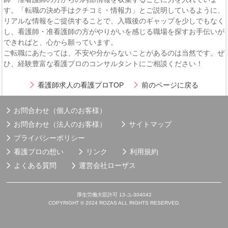
す。「転職の決め手はクチコミ・情報力」とご説明しているように、
リアルな情報をご提供することで、入職後のギャップを少しでもなく
し、看護師・准看護師の方がやりがいを感じる職場を探すお手伝いが
できればと、心から願っています。
ご転職にあたっては、不安や分からないことがあるのは当然です。ぜ
ひ、経験豊富な看護プロのコンサルタントにご相談ください！
看護師求人の看護プロTOP
前のページに戻る
お問合わせ（個人のお客様）
お問合わせ（法人のお客様）
サイトマップ
プライバシーポリシー
看護プロの想い
リンク
利用規約
よくある質問
運営会社
ローザス
厚生労働大臣許可 13-ユ-304042
COPYRIGHT © 2024 ROZAS ALL RIGHTS RESERVED.