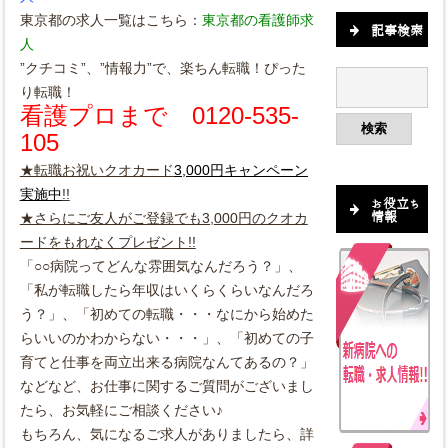
東京都の求人一覧はこちら：
東京都の看護師求
記事検索
人
”クチコミ”、”情報力”で、楽ちん転職！ぴった
り転職！
看護プロまで 0120-535-
105
★転職お祝いクオカード
3,000円キャンペーン
実施中
!!
お役立ち
情報
★さらにご友人がご登録でも3,
000円のクオカ
ードをもれなくプレゼント!!
「○○病院ってどんな雰囲気なんだろう？」、
「
私が転職したら年収はいくらくらいなんだろ
う？」、「
初めての転職・・・なにから始めた
らいいのかわからない・・・」
、「初めての子
育てと仕事を両立出来る病院なんてあるの？」
などなど、お仕事に関するご質問がございまし
たら、
お気軽にご相談ください♪
もちろん、気になるご求人がありましたら、詳