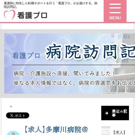
看護師に特化した転職サポートを行う「看護プロ」がお届けする、病
院訪問記。
MENU
>
最近の記
事
【求人】多摩川病院＠
【求人】