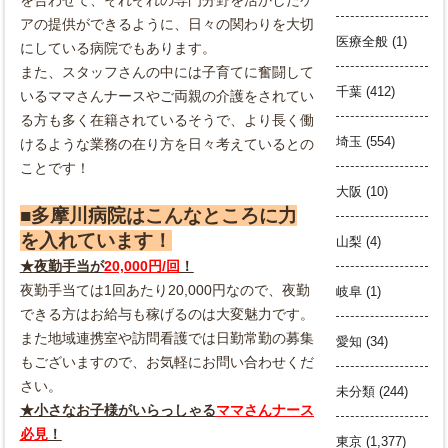
を合わせて、それぞれの専門分野を活かしたケ
アの提供ができるように、日々の関わりを大切
医療全般
(1)
にしている病院でもあります。
また、スタッフさんの中には子育てに奮闘して
千葉
(412)
いるママさんナースやご両親の介護をされてい
る方も多く在籍されているそうで、より長く働
埼玉
(554)
けるような業務の在り方を日々考えているとの
ことです！
大阪
(10)
■多摩川病院はこんなところに力
を入れています！
山梨
(4)
★
夜勤手当が
20,000円/回
！
夜勤手当ては1回あたり20,000円なので、夜勤
岐阜
(1)
できる方はお
給与も稼げるのは大変魅力です。
また地域連携室や訪問看護では日勤常勤の募集
愛知
(34)
もございますので、お気軽にお問い合わせくだ
さい。
未分類
(244)
★小さなお子様がいらっしゃる
ママさんナース
必見
！
東京
(1,377)