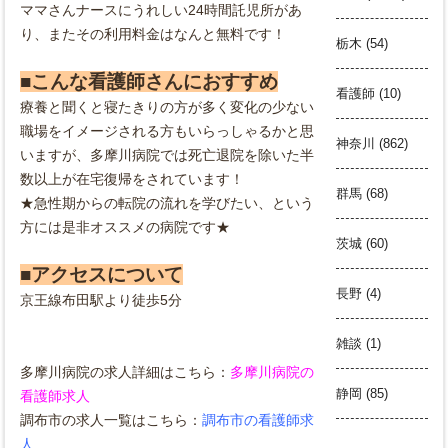
マ
マさんナースにうれ
しい24時間託児所があ
り、またその利用料金はなんと無料です！
栃木
(54)
■こんな看護師さんにおすすめ
看護師
(10)
療養と聞くと寝たきりの方が多く変化の少ない
職場をイメージされる方もいらっしゃるかと思
神奈川
(862)
いますが、多摩川病院では死亡退院を除いた半
数以上が在宅復帰をされています！
群馬
(68)
★急性期からの転院の流れを学びたい、という
方に
は是非オススメの病院です★
茨城
(60)
■アクセスについて
長野
(4)
京王線布田駅より徒歩5分
雑談
(1)
多摩川病院の求人詳細はこちら：
多摩川病院の
静岡
(85)
看護師求人
調布
市の求人一覧はこちら：
調布市の看護師求
人