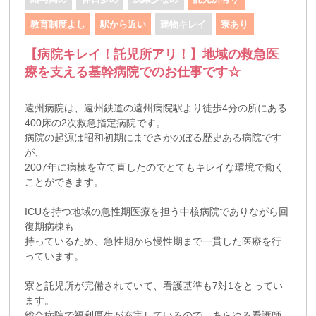
教育制度よし
駅から近い
建物キレイ
寮あり
【病院キレイ！託児所アリ！】地域の救急医
療を支える基幹病院でのお仕事です☆
遠州病院は、遠州鉄道の遠州病院駅より徒歩4分の所にある
400床の2次救急指定病院です。
病院の起源は昭和初期にまでさかのぼる歴史ある病院です
が、
2007年に病棟を立て直したのでとてもキレイな環境で働く
ことができます。
ICUを持つ地域の急性期医療を担う中核病院でありながら回
復期病棟も
持っているため、急性期から慢性期まで一貫した医療を行
っています。
寮と託児所が完備されていて、看護基準も7対1をとってい
ます。
総合病院で福利厚生が充実しているので、あらゆる看護師