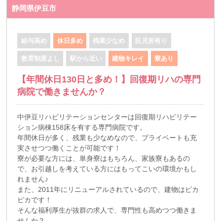
静岡県伊豆市
給与高め
休日多め
残業少なめ
託児所有り
教育制度よし
駅から近い
建物キレイ
寮あり
【年間休日130日と多め！】回復期リハの専門
病院で働きませんか？
中伊豆リハビリテーションセンターは回復期リハビリテー
ション病棟158床を有する専門病院です。
年間休日が多く、残業も少なめなので、プライベートも充
実させつつ働くことが可能です！
寮が必要な方には、単身寮はもちろん、家族寮もあるの
で、お引越しを考えている方にはもってこいの環境かもし
れません♪
また、2011年にリニューアルされているので、建物はピカ
ピカです！
そんな福利厚生が抜群の求人で、専門性も高めつつ働きま
せんか？