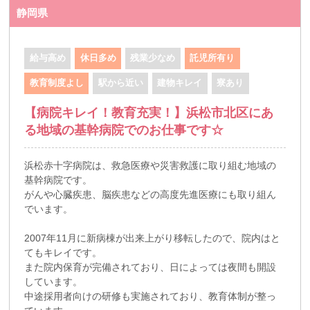
静岡県
給与高め
休日多め
残業少なめ
託児所有り
教育制度よし
駅から近い
建物キレイ
寮あり
【病院キレイ！教育充実！】浜松市北区にあ
る地域の基幹病院でのお仕事です☆
浜松赤十字病院は、救急医療や災害救護に取り組む地域の
基幹病院です。
がんや心臓疾患、脳疾患などの高度先進医療にも取り組ん
でいます。
2007年11月に新病棟が出来上がり移転したので、院内はと
てもキレイです。
また院内保育が完備されており、日によっては夜間も開設
しています。
中途採用者向けの研修も実施されており、教育体制が整っ