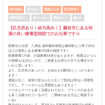
給与高め
休日多め
残業少なめ
託児所有り
教育制度よし
駅から近い
建物キレイ
寮あり
【託児所あり！給与高め！】藤枝市にある待
遇の良い療養型病院でのお仕事です☆
医療法人社団 八洲会 誠和藤枝病院は藤枝駅より車で20分
ほどの場所にある療養228床の病院です♪
医療療養174床、介護療養54床がありますが、残業はどちら
の病棟もほぼないので、ご家庭をお持ちの方でも働きやす
いかと思います♪
また、託児所があったり、お休みも4週8休としっかりあり
ます！
通路が広く、病室の窓もかなり広くて院内は明るい雰囲気
ですし、アットホームな雰囲気もありますよ！
ママさんナースも多く活躍されており、ブランクのある方
も多く活躍されているので、ご興味のある方はご相談下さ
いね♪
魅力のひとつとして、賞与5.0ヶ月換算の年俸制でお給料も