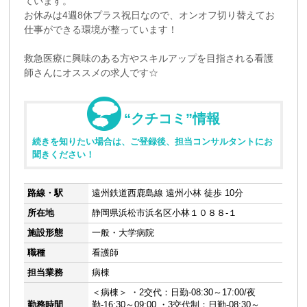
ています。
お休みは4週8休プラス祝日なので、オンオフ切り替えてお
仕事ができる環境が整っています！
救急医療に興味のある方やスキルアップを目指される看護
師さんにオススメの求人です☆
“クチコミ”情報
続きを知りたい場合は、ご登録後、担当コンサルタントにお
聞きください！
路線・駅
遠州鉄道西鹿島線 遠州小林 徒歩 10分
所在地
静岡県浜松市浜名区小林１０８８-１
施設形態
一般・大学病院
職種
看護師
担当業務
病棟
＜病棟＞ ・2交代：日勤-08:30～17:00/夜
勤務時間
勤-16:30～09:00 ・3交代制：日勤-08:30～