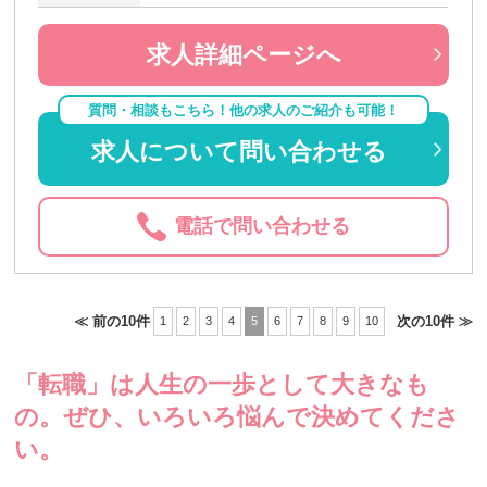
求人詳細ページへ
質問・相談もこちら！他の求人のご紹介も可能！
求人について問い合わせる
電話で問い合わせる
≪ 前の10件
次の10件 ≫
1
2
3
4
5
6
7
8
9
10
「転職」は人生の一歩として大きなも
の。
ぜひ、いろいろ悩んで決めてくださ
い。