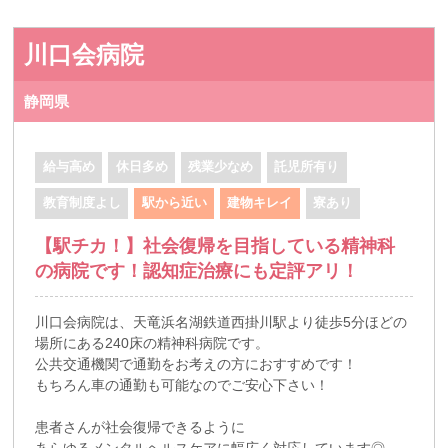
川口会病院
静岡県
給与高め
休日多め
残業少なめ
託児所有り
教育制度よし
駅から近い
建物キレイ
寮あり
【駅チカ！】社会復帰を目指している精神科
の病院です！認知症治療にも定評アリ！
川口会病院は、天竜浜名湖鉄道西掛川駅より徒歩5分ほどの
場所にある240床の精神科病院です。
公共交通機関で通勤をお考えの方におすすめです！
もちろん車の通勤も可能なのでご安心下さい！
患者さんが社会復帰できるように
あらゆるメンタルヘルスケアに幅広く対応しています◎