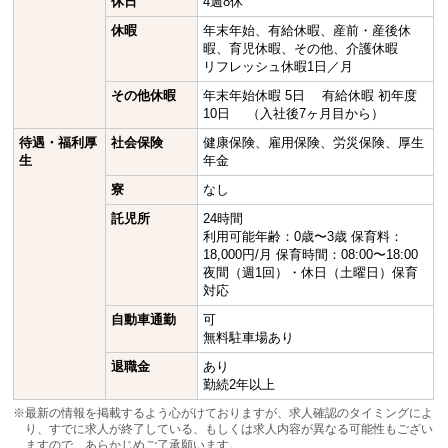
休日
4週8休
休暇
年末年始、有給休暇、産前・産後休
暇、育児休暇、その他、介護休暇
リフレッシュ休暇1日／月
その他休暇
年末年始休暇 5日 有給休暇 初年度
10日 （入社後7ヶ月目から）
待遇・福利厚
社会保険
健康保険、雇用保険、労災保険、厚生
生
年金
寮
なし
託児所
24時間
利用可能年齢：0歳〜3歳 保育料：
18,000円/月 保育時間：08:00〜18:00
夜間（週1回）・休日（土曜日）保育
対応
自動車通勤
可
無料駐車場あり
退職金
あり
勤続2年以上
※最新の情報を掲載するよう心がけておりますが、求人確認のタイミングによ
り、すでに求人が終了している、もしくは求人内容が異なる可能性もござい
ますので、あらかじめご了承願います。