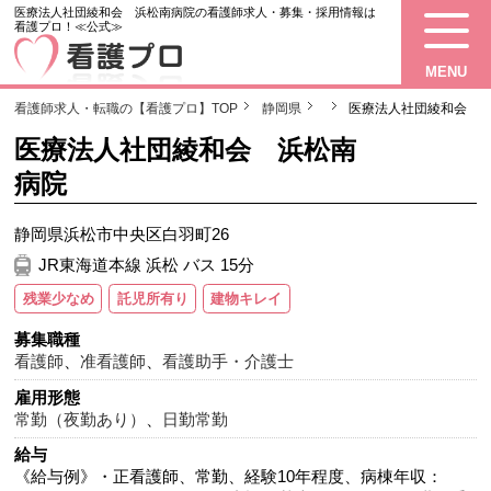
医療法人社団綾和会 浜松南病院の看護師求人・募集・採用情報は
看護プロ！≪公式≫
MENU
看護師求人・転職の【看護プロ】TOP
静岡県
医療法人社団綾和会 
医療法人社団綾和会 浜松南
病院
静岡県浜松市中央区白羽町26
JR東海道本線 浜松 バス 15分
残業少なめ
託児所有り
建物キレイ
募集職種
看護師
、
准看護師
、
看護助手・介護士
雇用形態
常勤（夜勤あり）
、
日勤常勤
給与
《給与例》・正看護師、常勤、経験10年程度、病棟年収：