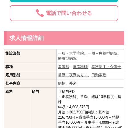
電話で問い合わせる
求人情報詳細
施設形態
一般・大学病院
、
一般＋療養型病院
、
療養型病院
職種
看護師
、
准看護師
、
看護助手・介護士
雇用形態
常勤（夜勤あり）
、
日勤常勤
仕事内容
病棟
、
外来
給料
給与
《給与例》
・正看護師、常勤、経験10年程度、病
棟
年収：4,608,375円
月給：302,750円(内訳：基本給
216,750円＋職務手当15,000円＋精勤
手当10,000円＋食事手当4,000円＋調
整手当5,000円＋夜勤手当4回52,000円)