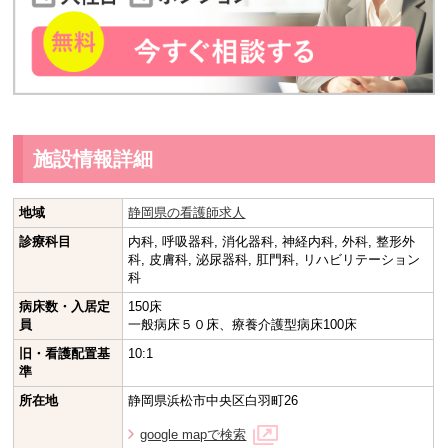
施設情報詳細
地域
静岡県の看護師求人
診療科目
内科, 呼吸器科, 消化器科, 神経内科, 外科, 整形外
科, 皮膚科, 泌尿器科, 肛門科, リハビリテーション
科
病床数・入居定
150床
員
一般病床５０床、療養介護型病床100床
旧・看護配置基
10:1
準
所在地
静岡県浜松市中央区白羽町26
google mapで検索