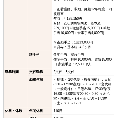
・正看護師、常勤、経験12年程度、内
視鏡室
年収：4,128,150円
月額：258,100円(内訳：基本給
229,100円＋職務手当15,000円＋精勤
手当10,000円＋食事手当4,000円)
※夜勤手当：1回13,000円
※賞与：基本給×4.5ヶ月
諸手当
住宅手当、家族手当
住宅手当：持家10,000円、賃貸15,000
円 家族手当：2,500円/人
勤務時間
交代勤務
2交代、3交代
勤務体制
＜病棟＞ 2交代制（療養病棟）：日勤
8:30～17:30/夜勤16:30～9:30 3交代制
（一般病棟）：日勤8:30～17:30/準夜
16:00～1:00/深夜00:30～9:30 ＜オペ
室・内視鏡＞ (月～金)8:30～17:30/
（土）8:30～12:30
休日・休暇
年間休日
110日