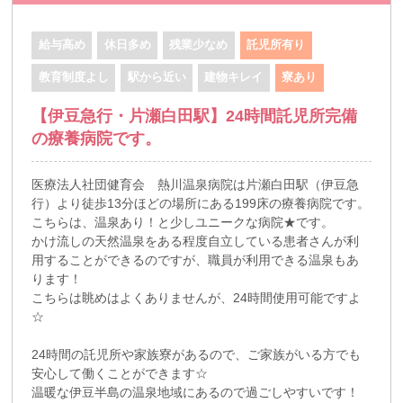
給与高め
休日多め
残業少なめ
託児所有り
教育制度よし
駅から近い
建物キレイ
寮あり
【伊豆急行・片瀬白田駅】24時間託児所完備
の療養病院です。
医療法人社団健育会 熱川温泉病院は片瀬白田駅（伊豆急
行）より徒歩13分ほどの場所にある199床の療養病院です。
こちらは、温泉あり！と少しユニークな病院★です。
かけ流しの天然温泉をある程度自立している患者さんが利
用することができるのですが、職員が利用できる温泉もあ
ります！
こちらは眺めはよくありませんが、24時間使用可能ですよ
☆
24時間の託児所や家族寮があるので、ご家族がいる方でも
安心して働くことができます☆
温暖な伊豆半島の温泉地域にあるので過ごしやすいです！