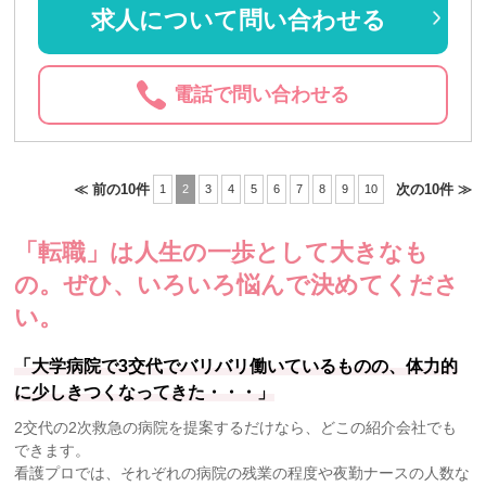
求人について問い合わせる
電話で問い合わせる
≪ 前の10件
次の10件 ≫
1
2
3
4
5
6
7
8
9
10
「転職」は人生の一歩として大きなも
の。
ぜひ、いろいろ悩んで決めてくださ
い。
「大学病院で3交代でバリバリ働いているものの、体力的
に少しきつくなってきた・・・」
2交代の2次救急の病院を提案するだけなら、どこの紹介会社でも
できます。
看護プロでは、それぞれの病院の残業の程度や夜勤ナースの人数な