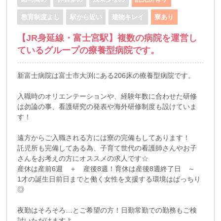
教育制度よし
駅から近い
建物キレイ
寮あり
【JR身延線・富士宮駅】複数の病院を運営し
ているグループの療養型病院です。
新富士病院は富士市大渕にある206床の療養型病院です。
入職時のオリエンテーションや、経験年数に合わせた研修
は勿論の事、看護研究の発表や海外研修制度も設けていま
す！
遠方からご入職される方には寮の完備もしてあります！
託児所も完備してある為、子育て世代の看護師さんやお子
さんをお考えの方にオススメの求人です☆
産休は産前6週 ＋ 産後8週！育休は産後8週終了日 ～
1才の誕生日前日までと働く女性を支援する環境はばっちり
◎
夜勤はそろそろ…とご希望の方！日勤常勤での勤務もご検
討いただけますよ。