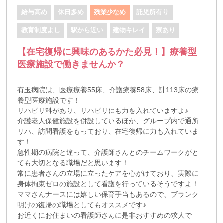
給与高め
休日多め
残業少なめ
託児所有り
教育制度よし
駅から近い
建物キレイ
寮あり
【在宅復帰に興味のあるかた必見！】療養型
医療施設で働きませんか？
有玉病院は、医療療養55床、介護療養58床、計113床の療
養型医療施設です！
リハビリ科があり、リハビリにも力を入れていますよ♪
介護老人保健施設を併設しているほか、グループ内で通所
リハ、訪問看護をもっており、在宅復帰に力も入れていま
す！
急性期の病院と違って、介護師さんとのチームワークがと
ても大切となる職場だと思います！
常に患者さんの立場に立ったケアを心がけており、実際に
身体拘束ゼロの施設として看護を行っているそうですよ！
ママさんナースには嬉しい保育手当もあるので、ブランク
明けの復帰の職場としてもオススメです♪
お近くにお住まいの看護師さんに是非おすすめの求人で