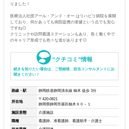
りました！
医療法人社団アール・アンド・オー はリハビリ病院を展開
しており、何かあっても病院提携の老健という点でも安心
ですね◎
クリニックや訪問看護ステーションもあり、長く働く中で
のキャリア形成でも色々な道があります◎
“クチコミ”情報
続きを知りたい場合は、ご登録後、担当コンサルタントにお
聞きください！
路線・駅
静岡鉄道静岡清水線 柚木 徒歩 3分
〒420-0821
所在地
静岡県静岡市葵区柚木９０－１
施設形態
介護施設
職種
看護師、准看護師、看護助手・介護士