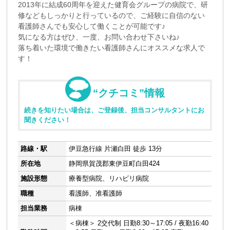
2013年に結成60周年を迎えた健育会グループの病院で、研
修などもしっかりと行っているので、ご経験に自信のない
看護師さんでも安心して働くことが可能です♪
気になる方はぜひ、一度、お問い合わせ下さいね♪
落ち着いた環境で働きたい看護師さんにオススメな求人で
す！
“クチコミ”情報
続きを知りたい場合は、ご登録後、担当コンサルタントにお
聞きください！
路線・駅
伊豆急行線 片瀬白田 徒歩 13分
所在地
静岡県賀茂郡東伊豆町白田424
施設形態
療養型病院、リハビリ病院
職種
看護師、准看護師
担当業務
病棟
＜病棟＞ 2交代制 日勤8:30～17:05 / 夜勤16:40