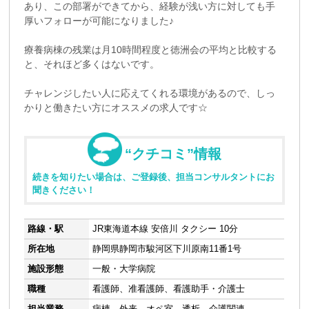
あり、この部署ができてから、経験が浅い方に対しても手
厚いフォローが可能になりました♪
療養病棟の残業は月10時間程度と徳洲会の平均と比較する
と、それほど多くはないです。
チャレンジしたい人に応えてくれる環境があるので、しっ
かりと働きたい方にオススメの求人です☆
“クチコミ”情報
続きを知りたい場合は、ご登録後、担当コンサルタントにお
聞きください！
路線・駅
JR東海道本線 安倍川 タクシー 10分
所在地
静岡県静岡市駿河区下川原南11番1号
施設形態
一般・大学病院
職種
看護師、准看護師、看護助手・介護士
担当業務
病棟、外来、オペ室、透析、介護関連