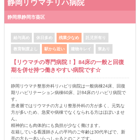
静岡リウマチリハ病院
静岡県静岡市葵区
給与高め
休日多め
残業少なめ
託児所有り
教育制度よし
駅から近い
建物キレイ
寮あり
【リウマチの専門病院！】84床の一般と回復
期を併せ持つ働きやすい病院です☆
静岡リウマチ整形外科リハビリ病院は一般病棟24床、回復
期リハビリテーション病棟60床、計84床のリハビリ病院で
す。
患者層ではリウマチの方より整形外科の方が多く、元気な
方が多いため、急変や病棟でなくなられる方はほぼいませ
ん。
精神的にも肉体的にも負担が少なく働けます。
在籍している看護師さんの平均のご年齢は30代半ばで、新
卒の方も一名いらっしゃるとのことです。