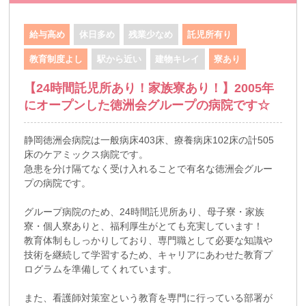
給与高め
休日多め
残業少なめ
託児所有り
教育制度よし
駅から近い
建物キレイ
寮あり
【24時間託児所あり！家族寮あり！】2005年
にオープンした徳洲会グループの病院です☆
静岡徳洲会病院は一般病床403床、療養病床102床の計505
床のケアミックス病院です。
急患を分け隔てなく受け入れることで有名な徳洲会グルー
プの病院です。
グループ病院のため、24時間託児所あり、母子寮・家族
寮・個人寮ありと、福利厚生がとても充実しています！
教育体制もしっかりしており、専門職として必要な知識や
技術を継続して学習するため、キャリアにあわせた教育プ
ログラムを準備してくれています。
また、看護師対策室という教育を専門に行っている部署が