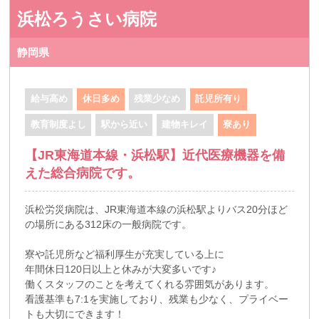
浜松ろうさい病院
静岡県
給与高め
休日多め
残業少なめ
託児所有り
教育制度よし
駅から近い
建物キレイ
寮あり
【JR東海道本線・浜松駅】近代医療機器を備
えた総合病院です。
浜松労災病院は、JR東海道本線の浜松駅よりバス20分ほど
の場所にある312床の一般病院です。
寮や託児所など福利厚生が充実している上に
年間休日120日以上と休みが大変多いです♪
働くスタッフのことを考えてくれる雰囲気があります。
看護基準も7:1を実施しており、残業も少なく、プライベー
トも大切にできます！