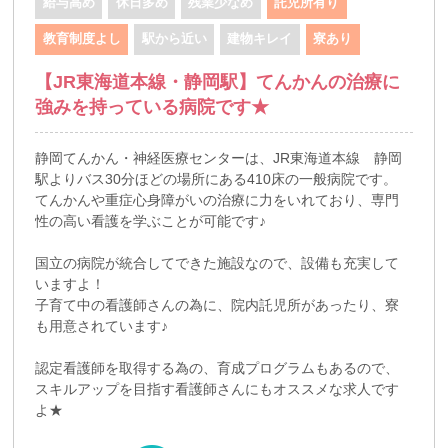
給与高め
休日多め
残業少なめ
託児所有り
教育制度よし
駅から近い
建物キレイ
寮あり
【JR東海道本線・静岡駅】てんかんの治療に
強みを持っている病院です★
静岡てんかん・神経医療センターは、JR東海道本線 静岡
駅よりバス30分ほどの場所にある410床の一般病院です。
てんかんや重症心身障がいの治療に力をいれており、専門
性の高い看護を学ぶことが可能です♪
国立の病院が統合してできた施設なので、設備も充実して
いますよ！
子育て中の看護師さんの為に、院内託児所があったり、寮
も用意されています♪
認定看護師を取得する為の、育成プログラムもあるので、
スキルアップを目指す看護師さんにもオススメな求人です
よ★