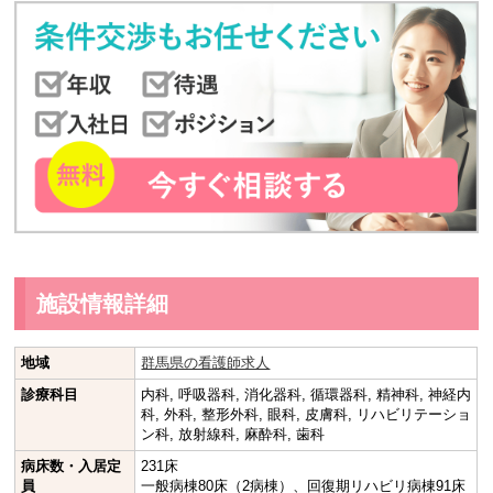
施設情報詳細
地域
群馬県の看護師求人
診療科目
内科, 呼吸器科, 消化器科, 循環器科, 精神科, 神経内
科, 外科, 整形外科, 眼科, 皮膚科, リハビリテーショ
ン科, 放射線科, 麻酔科, 歯科
病床数・入居定
231床
員
一般病棟80床（2病棟）、回復期リハビリ病棟91床