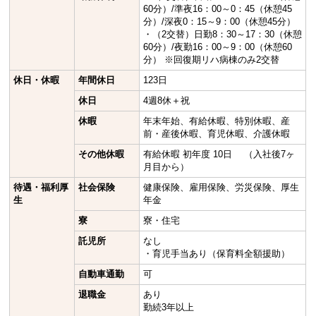
60分）/準夜16：00～0：45（休憩45
分）/深夜0：15～9：00（休憩45分）
・（2交替）日勤8：30～17：30（休憩
60分）/夜勤16：00～9：00（休憩60
分） ※回復期リハ病棟のみ2交替
休日・休暇
年間休日
123日
休日
4週8休＋祝
休暇
年末年始、有給休暇、特別休暇、産
前・産後休暇、育児休暇、介護休暇
その他休暇
有給休暇 初年度 10日 （入社後7ヶ
月目から）
待遇・福利厚
社会保険
健康保険、雇用保険、労災保険、厚生
生
年金
寮
寮・住宅
託児所
なし
・育児手当あり（保育料全額援助）
自動車通勤
可
退職金
あり
勤続3年以上