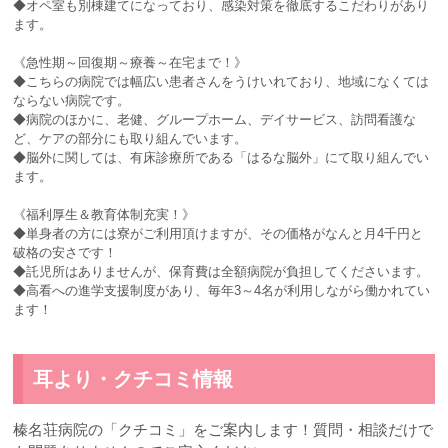
◆オペ室も別棟建てになっており、感染対策を徹底するこだわりがあり
ます。
《急性期～回復期～療養～在宅まで！》
◆こちらの病院では幅広い患者さんをうけいれており、地域になくては
ならない病院です。
◆病院のほかに、老健、グループホーム、デイサービス、訪問看護な
ど、ケアの部分にも取り組んでいます。
◆脳外に関しては、有床診療所である「はるな脳外」にて取り組んでい
ます。
《福利厚生＆教育体制充実！》
◆単身者の方には寮がご利用頂けますが、その価格がなんと月4千円と
破格の安さです！
◆託児所はありませんが、保育費は全額病院が負担してくださいます。
◆高看への進学支援制度があり、毎年3～4名が利用しながら働かれてい
ます！
耳より・クチコミ情報
榛名荘病院の「クチコミ」をご案内します！質問・相談だけで