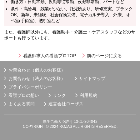
働き方：日勤常勤、夜勤専従常勤、夜勤非常勤、パートなど
条件：高給与、残業が少ない、託児所あり、研修充実、ブランク
OK、新卒、未経験、社会保険完備、電子カルテ導入、外来、オ
ペ室(手術室)、透析室など
また、看護師以外にも、看護助手・介護士・ケアスタッフなどのサ
ポートも行っています。
看護師求人の看護プロTOP
前のページに戻る
お問合わせ（個人のお客様）
お問合わせ（法人のお客様）
サイトマップ
プライバシーポリシー
看護プロの想い
リンク
利用規約
よくある質問
運営会社
ローザス
厚生労働大臣許可 13-ユ-304042
COPYRIGHT © 2024 ROZAS ALL RIGHTS RESERVED.