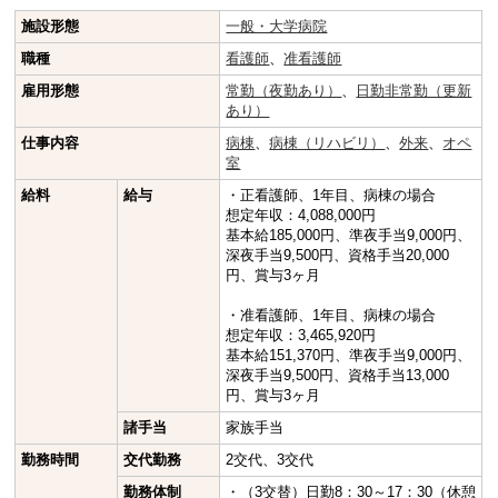
施設形態
一般・大学病院
職種
看護師
、
准看護師
雇用形態
常勤（夜勤あり）
、
日勤非常勤（更新
あり）
仕事内容
病棟
、
病棟（リハビリ）
、
外来
、
オペ
室
給料
給与
・正看護師、1年目、病棟の場合
想定年収：4,088,000円
基本給185,000円、準夜手当9,000円、
深夜手当9,500円、資格手当20,000
円、賞与3ヶ月
・准看護師、1年目、病棟の場合
想定年収：3,465,920円
基本給151,370円、準夜手当9,000円、
深夜手当9,500円、資格手当13,000
円、賞与3ヶ月
諸手当
家族手当
勤務時間
交代勤務
2交代、3交代
勤務体制
・（3交替）日勤8：30～17：30（休憩