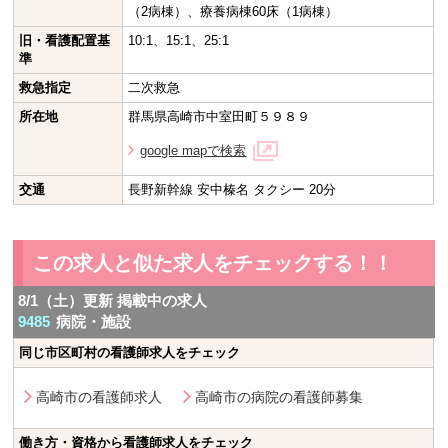
（2病棟）、療養病棟60床（1病棟）
旧・看護配置基
10:1、15:1、25:1
準
救急指定
二次救急
所在地
群馬県高崎市中室田町５９８９
google mapで検索
交通
長野新幹線 安中榛名 タクシー 20分
この求人と似た求人をチェックする！！
8/1（土）更新 掲載中の求人
9485
病院・施設
同じ市区町村の看護師求人をチェック
高崎市の看護師求人
高崎市の病院の看護師募集
働き方・資格から看護師求人をチェック