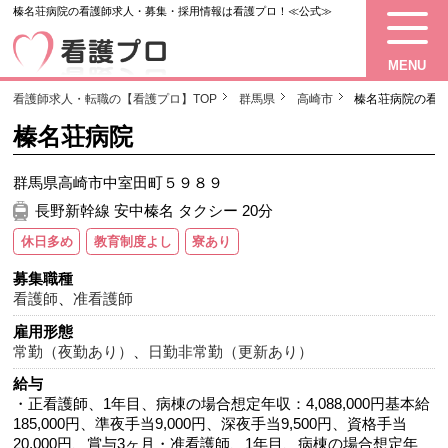
榛名荘病院の看護師求人・募集・採用情報は看護プロ！≪公式≫
MENU
看護師求人・転職の【看護プロ】TOP
群馬県
高崎市
榛名荘病院の看
榛名荘病院
群馬県高崎市中室田町５９８９
長野新幹線 安中榛名 タクシー 20分
休日多め
教育制度よし
寮あり
募集職種
看護師
、
准看護師
雇用形態
常勤（夜勤あり）
、
日勤非常勤（更新あり）
給与
・正看護師、1年目、病棟の場合想定年収：4,088,000円基本給
185,000円、準夜手当9,000円、深夜手当9,500円、資格手当
20,000円、賞与3ヶ月・准看護師、1年目、病棟の場合想定年