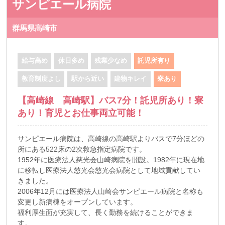
サンピエール病院
群馬県高崎市
給与高め
休日多め
残業少なめ
託児所有り
教育制度よし
駅から近い
建物キレイ
寮あり
【高崎線 高崎駅】バス7分！託児所あり！寮
あり！育児とお仕事両立可能！
サンピエール病院は、高崎線の高崎駅よりバスで7分ほどの
所にある522床の2次救急指定病院です。
1952年に医療法人慈光会山崎病院を開設。1982年に現在地
に移転し医療法人慈光会慈光会病院として地域貢献してい
きました。
2006年12月には医療法人山崎会サンピエール病院と名称も
変更し新病棟をオープンしています。
福利厚生面が充実して、長く勤務を続けることができま
す。