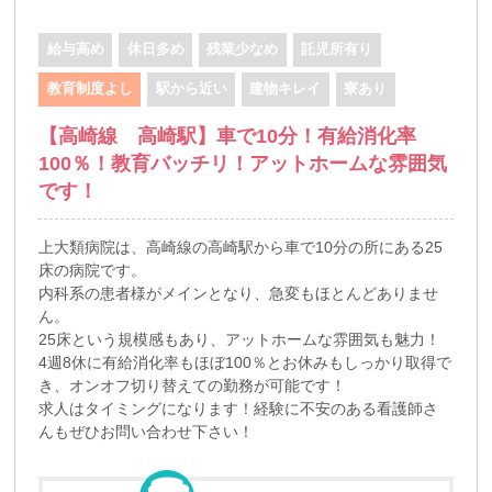
給与高め
休日多め
残業少なめ
託児所有り
教育制度よし
駅から近い
建物キレイ
寮あり
【高崎線 高崎駅】車で10分！有給消化率
100％！教育バッチリ！アットホームな雰囲気
です！
上大類病院は、高崎線の高崎駅から車で10分の所にある25
床の病院です。
内科系の患者様がメインとなり、急変もほとんどありませ
ん。
25床という規模感もあり、アットホームな雰囲気も魅力！
4週8休に有給消化率もほぼ100％とお休みもしっかり取得で
き、オンオフ切り替えての勤務が可能です！
求人はタイミングになります！経験に不安のある看護師さ
んもぜひお問い合わせ下さい！