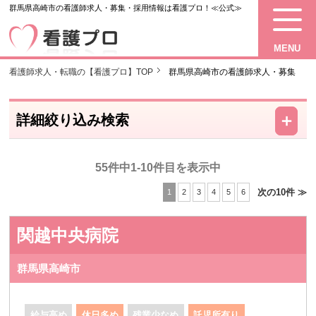
群馬県高崎市の看護師求人・募集・採用情報は看護プロ！≪公式≫
MENU
看護師求人・転職の【看護プロ】TOP
群馬県高崎市の看護師求人・募集
－
＋
詳細絞り込み検索
55件中1-10件目を表示中
次の10件 ≫
1
2
3
4
5
6
関越中央病院
群馬県高崎市
給与高め
休日多め
残業少なめ
託児所有り