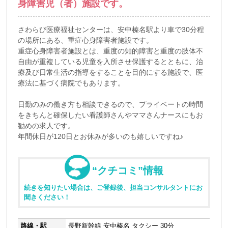
身障害児（者）施設です。
さわらび医療福祉センターは、安中榛名駅より車で30分程
の場所にある、重症心身障害者施設です。
重症心身障害者施設とは、重度の知的障害と重度の肢体不
自由が重複している児童を入所させ保護するとともに、治
療及び日常生活の指導をすることを目的にする施設で、医
療法に基づく病院でもあります。
日勤のみの働き方も相談できるので、プライベートの時間
をきちんと確保したい看護師さんやママさんナースにもお
勧めの求人です。
年間休日が120日とお休みが多いのも嬉しいですね♪
“クチコミ”情報
続きを知りたい場合は、ご登録後、担当コンサルタントにお
聞きください！
路線・駅
長野新幹線 安中榛名 タクシー 30分