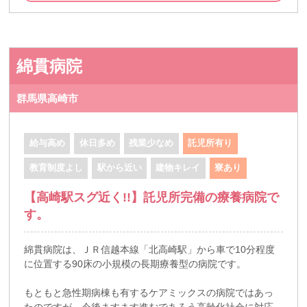
綿貫病院
群馬県高崎市
給与高め
休日多め
残業少なめ
託児所有り
教育制度よし
駅から近い
建物キレイ
寮あり
【高崎駅スグ近く!!】託児所完備の療養病院で
す。
綿貫病院は、ＪＲ信越本線「北高崎駅」から車で10分程度
に位置する90床の小規模の長期療養型の病院です。
もともと急性期病棟も有するケアミックスの病院ではあっ
たのですが、今後ますます進むであろう高齢化社会に対応