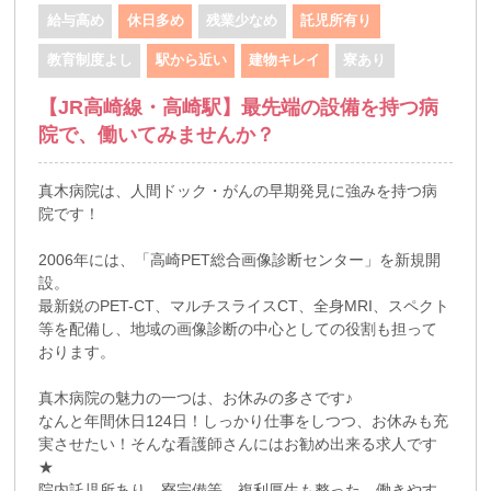
給与高め
休日多め
残業少なめ
託児所有り
教育制度よし
駅から近い
建物キレイ
寮あり
【JR高崎線・高崎駅】最先端の設備を持つ病
院で、働いてみませんか？
真木病院は、人間ドック・がんの早期発見に強みを持つ病
院です！
2006年には、「高崎PET総合画像診断センター」を新規開
設。
最新鋭のPET-CT、マルチスライスCT、全身MRI、スペクト
等を配備し、地域の画像診断の中心としての役割も担って
おります。
真木病院の魅力の一つは、お休みの多さです♪
なんと年間休日124日！しっかり仕事をしつつ、お休みも充
実させたい！そんな看護師さんにはお勧め出来る求人です
★
院内託児所あり、寮完備等、複利厚生も整った、働きやす