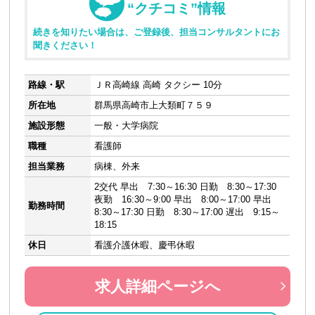
“クチコミ”情報
続きを知りたい場合は、ご登録後、担当コンサルタントにお
聞きください！
路線・駅
ＪＲ高崎線 高崎 タクシー 10分
所在地
群馬県高崎市上大類町７５９
施設形態
一般・大学病院
職種
看護師
担当業務
病棟、外来
2交代 早出 7:30～16:30 日勤 8:30～17:30
夜勤 16:30～9:00 早出 8:00～17:00 早出
勤務時間
8:30～17:30 日勤 8:30～17:00 遅出 9:15～
18:15
休日
看護介護休暇、慶弔休暇
求人詳細ページへ