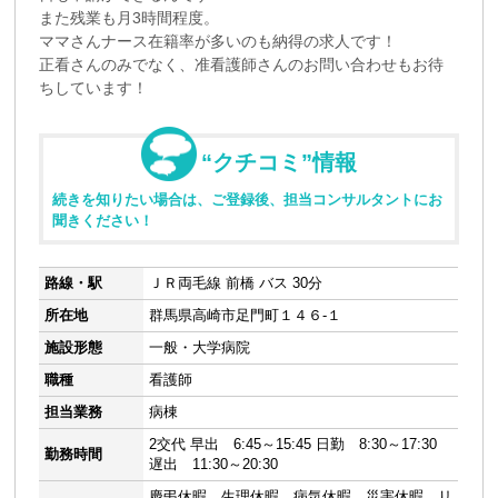
また残業も月3時間程度。
ママさんナース在籍率が多いのも納得の求人です！
正看さんのみでなく、准看護師さんのお問い合わせもお待
ちしています！
“クチコミ”情報
続きを知りたい場合は、ご登録後、担当コンサルタントにお
聞きください！
路線・駅
ＪＲ両毛線 前橋 バス 30分
所在地
群馬県高崎市足門町１４６-１
施設形態
一般・大学病院
職種
看護師
担当業務
病棟
2交代 早出 6:45～15:45 日勤 8:30～17:30
勤務時間
遅出 11:30～20:30
慶弔休暇、生理休暇、病気休暇、災害休暇、リ