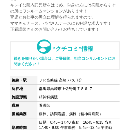
キレイな院内託児所をはじめ、単身の方には病院からすぐ
の所にワンルームマンションがあります！
育児とお仕事の両立に理解を得られますので、
ママさんナース、パパさんナースにも好評な求人です！
正看護師さんのお問い合わせお待ちしています！
“クチコミ”情報
続きを知りたい場合は、ご登録後、担当コンサルタントにお
聞きください！
路線・駅
ＪＲ高崎線 高崎 バス 7分
所在地
群馬県高崎市上佐野町７８６-７
施設形態
精神科病院
職種
看護師
担当業務
病棟、訪問看護、病棟（精神科病院）
日勤 8:45～17:40 夜勤 16:45～9:15 当直
勤務時間
17:40～9:00 午前勤務 8:45～12:45 午後勤