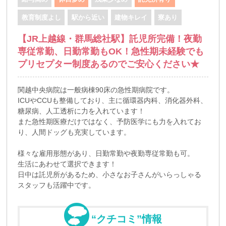
教育制度よし
駅から近い
建物キレイ
寮あり
【JR上越線・群馬総社駅】託児所完備！夜勤
専従常勤、日勤常勤もOK！急性期未経験でも
プリセプター制度あるのでご安心ください★
関越中央病院は一般病棟90床の急性期病院です。
ICUやCCUも整備しており、主に循環器内科、消化器外科、
糖尿病、人工透析に力を入れています！
また急性期医療だけではなく、予防医学にも力を入れてお
り、人間ドッグも充実しています。
様々な雇用形態があり、日勤常勤や夜勤専従常勤も可。
生活にあわせて選択できます！
日中は託児所があるため、小さなお子さんがいらっしゃる
スタッフも活躍中です。
“クチコミ”情報