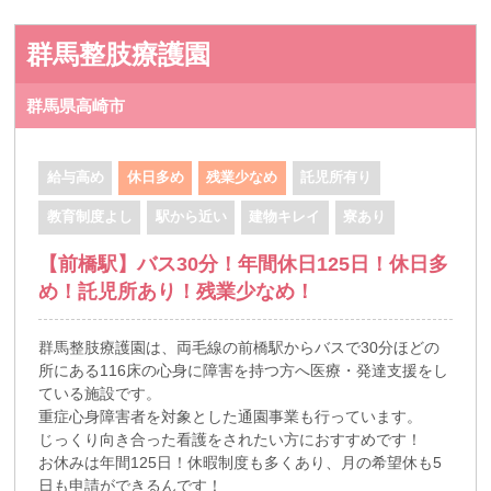
群馬整肢療護園
群馬県高崎市
給与高め
休日多め
残業少なめ
託児所有り
教育制度よし
駅から近い
建物キレイ
寮あり
【前橋駅】バス30分！年間休日125日！休日多
め！託児所あり！残業少なめ！
群馬整肢療護園は、両毛線の前橋駅からバスで30分ほどの
所にある116床の心身に障害を持つ方へ医療・発達支援をし
ている施設です。
重症心身障害者を対象とした通園事業も行っています。
じっくり向き合った看護をされたい方におすすめです！
お休みは年間125日！休暇制度も多くあり、月の希望休も5
日も申請ができるんです！