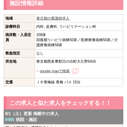
施設情報詳細
地域
東京都の看護師求人
診療科目
内科, 皮膚科, リハビリテーション科
病床数・入居定
158床
員
回復期リハビリ病棟50床／医療療養病棟50床／介
護療養病棟58床
救急指定
なし
所在地
東京都西多摩郡日の出町大久野6416
google mapで検索
交通
ＪＲ青梅線 青梅 バス 15分
この求人と似た求人をチェックする！！
8/1（土）更新 掲載中の求人
9485
病院・施設