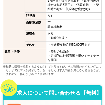
6万円まで毎月病院負担 ・家族同居の
場合は毎月8万円まで病院負担、 ・契
約時の敷金・礼金等は病院負担
託児所
なし
自動車通勤
可
駐車場無料
退職金
あり
・勤続2年以上
その他
・交通費支給月額50.000円まで
教育・研修
・毎月の勉強会
・定期的に外部講師を招いてセミナー
を開催
※最新の情報を掲載するよう心がけておりますが、求人確認のタイミングによ
り、すでに求人が終了している、もしくは求人内容が異なる可能性もござい
ますので、あらかじめご了承願います。
かんたん
30秒!
求人について問い合わせる【無料】