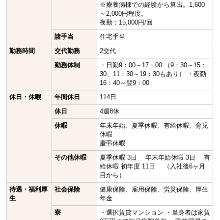
※療養病棟での経験から算出。1,600
～2,000円程度。
夜勤：15,000円/回
諸手当
住宅手当
勤務時間
交代勤務
2交代
勤務体制
・日勤9：00～17：00 （9：30～15：
30、11：30～19：30もあり） ・夜勤
16：40～翌9：00
休日・休暇
年間休日
114日
休日
4週8休
休暇
年末年始、夏季休暇、有給休暇、育児
休暇
慶弔休暇
その他休暇
夏季休暇 3日 年末年始休暇 3日 有
給休暇 初年度 11日 （入社後6ヶ月
目から）
待遇・福利厚
社会保険
健康保険、雇用保険、労災保険、厚生
生
年金
寮
・選択賃貸マンション ・単身者は家賃