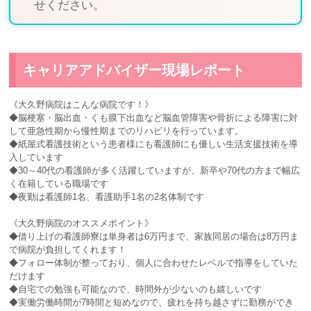
せください。
キャリアアドバイザー現場レポート
《大久野病院はこんな病院です！》
◆脳梗塞・脳出血・くも膜下出血など脳血管障害や骨折による障害に対
して亜急性期から慢性期までのリハビリを行っています。
◆紙屋式看護技術という患者様にも看護師にも優しい生活支援技術を導
入しています
◆30～40代の看護師が多く活躍していますが、新卒や70代の方まで幅広
く在籍している職場です
◆夜勤は看護師1名、看護助手1名の2名体制です
《大久野病院のオススメポイント》
◆借り上げの看護師寮は単身者は6万円まで、家族同居の場合は8万円ま
で病院が負担してくれます！
◆フォロー体制が整っており、個人に合わせたレベルで指導をしていた
だけます
◆自宅での勉強も可能なので、時間外が少ないのも嬉しいです
◆実働労働時間が7時間と短めなので、疲れを持ち越さずに勤務ができ