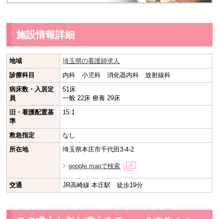
施設情報詳細
地域
埼玉県の看護師求人
診療科目
内科 小児科 消化器内科 放射線科
病床数・入居定
51床
員
一般 22床 療養 29床
旧・看護配置基
15:1
準
救急指定
なし
所在地
埼玉県本庄市千代田3-4-2
google mapで検索
交通
JR高崎線 本庄駅 徒歩19分