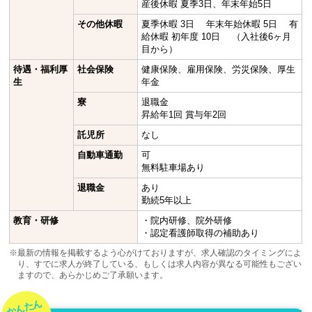
産後休暇 夏季3日、年末年始5日
その他休暇
夏季休暇 3日 年末年始休暇 5日 有
給休暇 初年度 10日 （入社後6ヶ月
目から）
待遇・福利厚
社会保険
健康保険、雇用保険、労災保険、厚生
生
年金
寮
退職金
昇給年1回 賞与年2回
託児所
なし
自動車通勤
可
無料駐車場あり
退職金
あり
勤続5年以上
教育・研修
・院内研修、院外研修
・認定看護師取得の補助あり
※最新の情報を掲載するよう心がけておりますが、求人確認のタイミングによ
り、すでに求人が終了している、もしくは求人内容が異なる可能性もござい
ますので、あらかじめご了承願います。
かんたん