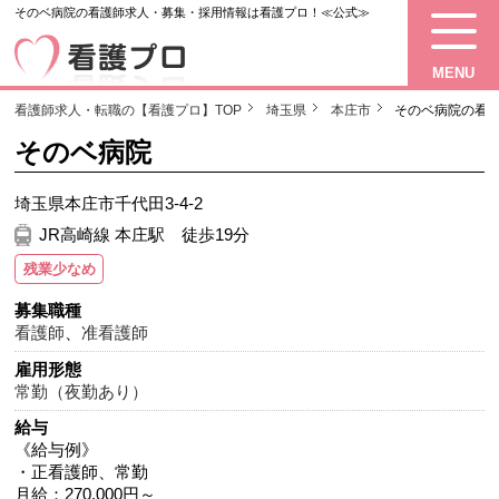
そのベ病院の看護師求人・募集・採用情報は看護プロ！≪公式≫
MENU
看護師求人・転職の【看護プロ】TOP
埼玉県
本庄市
そのベ病院の看
そのベ病院
埼玉県本庄市千代田3-4-2
JR高崎線 本庄駅 徒歩19分
残業少なめ
募集職種
看護師
、
准看護師
雇用形態
常勤（夜勤あり）
給与
《給与例》
・正看護師、常勤
月給：270.000円～