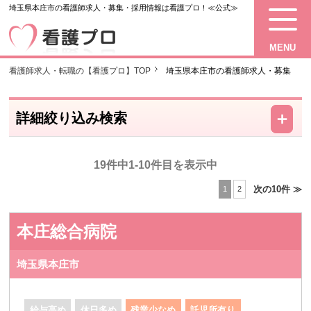
埼玉県本庄市の看護師求人・募集・採用情報は看護プロ！≪公式≫
MENU
看護師求人・転職の【看護プロ】TOP
埼玉県本庄市の看護師求人・募集
－
＋
詳細絞り込み検索
19件中1-10件目を表示中
次の10件 ≫
1
2
本庄総合病院
埼玉県本庄市
給与高め
休日多め
残業少なめ
託児所有り