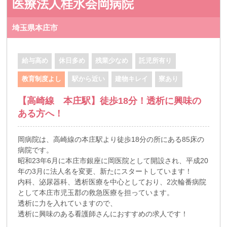
医療法人桂水会岡病院
埼玉県本庄市
給与高め
休日多め
残業少なめ
託児所有り
教育制度よし
駅から近い
建物キレイ
寮あり
【高崎線 本庄駅】徒歩18分！透析に興味の
ある方へ！
岡病院は、高崎線の本庄駅より徒歩18分の所にある85床の
病院です。
昭和23年6月に本庄市銀座に岡医院として開設され、平成20
年の3月に法人名を変更、新たにスタートしています！
内科、泌尿器科、透析医療を中心としており、2次輪番病院
として本庄市児玉郡の救急医療を担っています。
透析に力を入れていますので、
透析に興味のある看護師さんにおすすめの求人です！