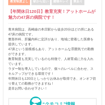
教育制度よし
駅から近い
建物キレイ
寮あり
【年間休日120日】教育充実！アットホームが
魅力の47床の病院です！
青木病院は、高崎線の本庄駅から徒歩20分ほどの所にある
47床の病院です。
整形外科、肝臓内科に定評があり、地域に密着した医療を
提供しています。
47床という規模感もあり、アットホームな雰囲気での勤務
ができます。
教育制度も充実しているのも特徴で、人材育成に力を入れ
ています。
ラダー制を導入しているので、個々のレベルに合わせ、ス
キルアップができる環境です！
年間休日も120日としっかりお休みが取得でき、オンオフ切
り替えての勤務ができますね！
是非お問い合わせ下さい！
“クチコミ”情報