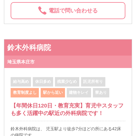
電話で問い合わせる
鈴木外科病院
埼玉県本庄市
給与高め
休日多め
残業少なめ
託児所有り
教育制度よし
駅から近い
建物キレイ
寮あり
【年間休日120日・教育充実】育児中スタッフ
も多く活躍中の駅近の外科病院です！
鈴木外科病院は、 児玉駅より徒歩7分ほどの所にある42床
の病院です。