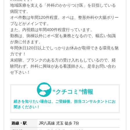
地域医療を支える「外科のかかりつけ医」を目指している
病院です。
オペ件数は年間120件程度。オペは、整形外科や大腸ポリー
プなどがメインです。
また、内視鏡は年間400件程度行っています。
勤務は、病棟以外にオペ室も兼務となるので、幅広い知識
が身に付きます。
年間休日120日以上でしっかりお休みが取得できる環境も魅
力です！
未経験、ブランクのある方の受け入れもしているので、経
験問わず、外科に興味がある看護師さん、是非お問い合わ
せ下さい！
“クチコミ”情報
続きを知りたい場合は、ご登録後、担当コンサルタントにお
聞きください！
路線・駅
JR八高線 児玉 徒歩 7分