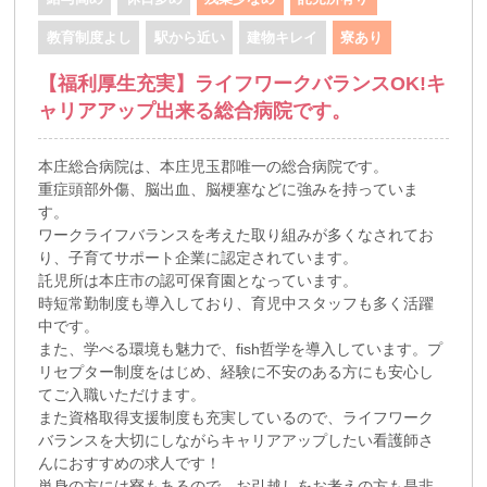
教育制度よし
駅から近い
建物キレイ
寮あり
【福利厚生充実】ライフワークバランスOK!キ
ャリアアップ出来る総合病院です。
本庄総合病院は、本庄児玉郡唯一の総合病院です。
重症頭部外傷、脳出血、脳梗塞などに強みを持っていま
す。
ワークライフバランスを考えた取り組みが多くなされてお
り、子育てサポート企業に認定されています。
託児所は本庄市の認可保育園となっています。
時短常勤制度も導入しており、育児中スタッフも多く活躍
中です。
また、学べる環境も魅力で、fish哲学を導入しています。プ
リセプター制度をはじめ、経験に不安のある方にも安心し
てご入職いただけます。
また資格取得支援制度も充実しているので、ライフワーク
バランスを大切にしながらキャリアアップしたい看護師さ
んにおすすめの求人です！
単身の方には寮もあるので、お引越しをお考えの方も是非