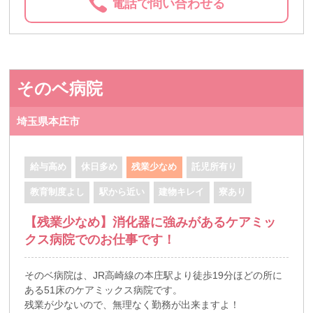
電話で問い合わせる
そのベ病院
埼玉県本庄市
給与高め
休日多め
残業少なめ
託児所有り
教育制度よし
駅から近い
建物キレイ
寮あり
【残業少なめ】消化器に強みがあるケアミッ
クス病院でのお仕事です！
そのベ病院は、JR高崎線の本庄駅より徒歩19分ほどの所に
ある51床のケアミックス病院です。
残業が少ないので、無理なく勤務が出来ますよ！