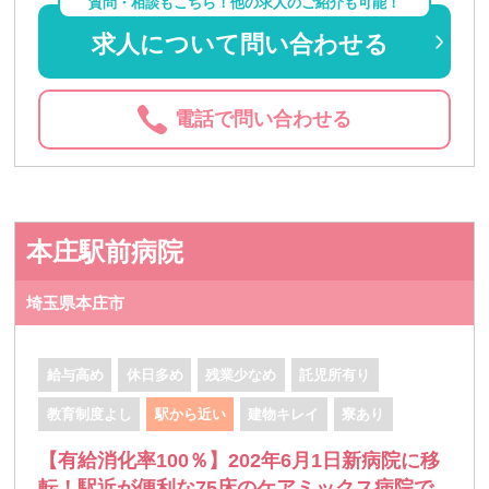
質問・相談もこちら！他の求人のご紹介も可能！
求人について問い合わせる
電話で問い合わせる
本庄駅前病院
埼玉県本庄市
給与高め
休日多め
残業少なめ
託児所有り
教育制度よし
駅から近い
建物キレイ
寮あり
【有給消化率100％】202年6月1日新病院に移
転！駅近が便利な75床のケアミックス病院で