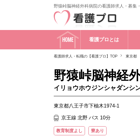
野猿峠脳神経外科病院の看護師求人・募集
HOME
看護プロとは
看護師求人・転職の【看護プロ】TOP
東京都
野猿峠脳神経
イリョウホウジンシャダンシ
東京都八王子市下柚木1974-1
京王線 北野 バス 10分
教育制度よし
寮あり