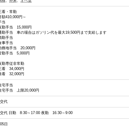
病棟
、
外来
、
オペ室
正看・常勤
月額410,000円～
手当
夜勤手当 15,000円
通勤手当 車の場合はガソリン代を最大19,500円まで支給します
精勤手当
食事手当
勤務地手当 20,000円
皆勤手当 5,000円
夜勤専従非常勤
正看 34,000円
准看 32,000円
住宅手当
住宅手当 上限20,000円
2交代
2交代 日勤 8:30～17:00 夜勤 16:30～9:00
105日