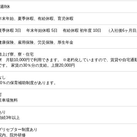
4週8休
年末年始、夏季休暇、有給休暇、育児休暇
夏季休暇 3日 年末年始休暇 5日 有給休暇 初年度 10日 （入社後6ヶ月
健康保険、雇用保険、労災保険、厚生年金
借上げ寮、寮・住宅
寮 月額10,000円で利用できます。 ※老朽化していますので、賃貸や自宅
です。 家賃の30％分の支給。上限20,000円
なし
50％の保育補助制度があります。
可
駐車場無料
あり
勤続3年以上
プリセプター制度あり
院内、院外研修