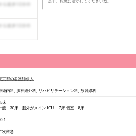
是非、転職に活かしてくださいね。
東京都の看護師求人
神経内科, 脳神経外科, リハビリテーション科, 放射線科
45床
一般 30床 脳外がメイン ICU 7床 個室 8床
10:1
二次救急