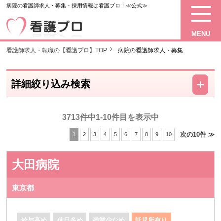
病院の看護師求人・募集・採用情報は看護プロ！≪公式≫
MENU
看護師求人・転職の【看護プロ】TOP
病院の看護師求人・募集
－
＋
詳細絞り込み検索
3713件中1-10件目を表示中
次の10件 ≫
1
2
3
4
5
6
7
8
9
10
大田病院
東京都
給与高め
休日多め
残業少なめ
託児所有り