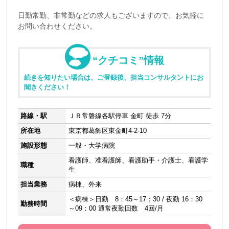
日勤常勤、非常勤などの求人もございますので、お気軽に
お問い合わせください。
“クチコミ”情報
続きを知りたい場合は、ご登録後、担当コンサルタントにお
聞きください！
路線・駅
ＪＲ常磐線各駅停車 金町 徒歩 7分
所在地
東京都葛飾区東金町4-2-10
施設形態
一般・大学病院
看護師、准看護師、看護助手・介護士、看護学
職種
生
担当業務
病棟、外来
＜病棟＞日勤 8：45～17：30 / 夜勤 16：30
勤務時間
～09：00 通常夜勤回数 4回/月