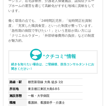
ーション、在宅診療所、介護老人保健施設、認知症グルー
プホームの運営を通じて高齢化がすすむ地域に貢献をして
います。
働く環境の点でも、「24時間託児所」「短時間正社員制
度」「充実した職員食堂」といった制度が整っています。
「急性期の病院で学びたい！」という意欲が高い方には
「クリニカルラダー」「外部研修費用の負担」などの制度
が魅力的。
“クチコミ”情報
続きを知りたい場合は、ご登録後、担当コンサルタントにお
聞きください！
路線・駅
都営新宿線 大島 徒歩 1分
所在地
東京都江東区大島6-8-5
施設形態
一般・大学病院
職種
看護師、看護助手・介護士