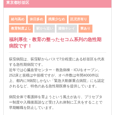
東京都杉並区
給与高め
休日多め
残業少なめ
託児所有り
教育制度よし
駅から近い
建物キレイ
寮あり
福利厚生・教育の整ったセコム系列の急性期
病院です！
荻窪病院は、荻窪駅からバスで7分程度にある杉並区を代表
する急性期病院です。
近年では心臓血管センター・救急病棟・ICUをオープン。
252床と規模は中規模ですが、オペ件数は年間4000件以
上、都内に9病院しかない「緊急大動脈重点病院」にも認定
されるなど、特色のある急性期医療を提供しています。
病院全体で看護師を育ようという風土があり、プリセプタ
ー制度や入職後面談など受け入れ体制に工夫をすることで
早期離職を防止しています。