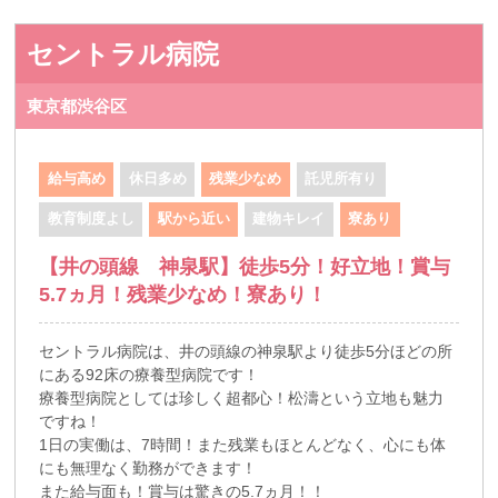
セントラル病院
東京都渋谷区
給与高め
休日多め
残業少なめ
託児所有り
教育制度よし
駅から近い
建物キレイ
寮あり
【井の頭線 神泉駅】徒歩5分！好立地！賞与
5.7ヵ月！残業少なめ！寮あり！
セントラル病院は、井の頭線の神泉駅より徒歩5分ほどの所
にある92床の療養型病院です！
療養型病院としては珍しく超都心！松濤という立地も魅力
ですね！
1日の実働は、7時間！また残業もほとんどなく、心にも体
にも無理なく勤務ができます！
また給与面も！賞与は驚きの5.7ヵ月！！