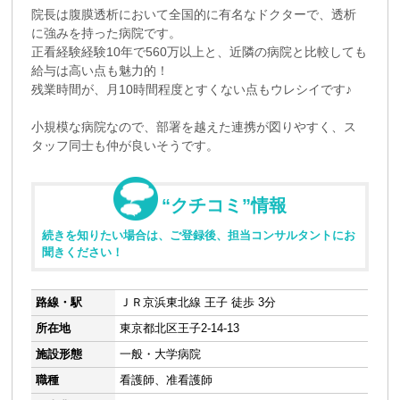
院長は腹膜透析において全国的に有名なドクターで、透析
に強みを持った病院です。
正看経験経験10年で560万以上と、近隣の病院と比較しても
給与は高い点も魅力的！
残業時間が、月10時間程度とすくない点もウレシイです♪
小規模な病院なので、部署を越えた連携が図りやすく、ス
タッフ同士も仲が良いそうです。
“クチコミ”情報
続きを知りたい場合は、ご登録後、担当コンサルタントにお
聞きください！
路線・駅
ＪＲ京浜東北線 王子 徒歩 3分
所在地
東京都北区王子2-14-13
施設形態
一般・大学病院
職種
看護師、准看護師