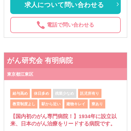
求人について問い合わせる
電話で問い合わせる
がん研究会 有明病院
東京都江東区
給与高め
休日多め
残業少なめ
託児所有り
教育制度よし
駅から近い
建物キレイ
寮あり
【国内初のがん専門病院！】1934年に設立以
来、日本のがん治療をリードする病院です。