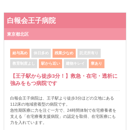
白報会王子病院
東京都北区
給与高め
休日多め
残業少なめ
託児所有り
教育制度よし
駅から近い
建物キレイ
寮あり
【王子駅から徒歩3分！】救急・在宅・透析に
強みをもつ病院です
白報会王子病院は、王子駅より徒歩3分ほどの立地にある
112床の地域密着型の病院です。
急性期医療に力を注ぐ一方で、24時間体制で在宅療養者を
支える「在宅療養支援病院」の認定を取得、在宅医療にも
力を入れています。