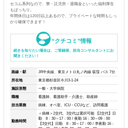
セコム系列なので、寮・託児所・退職金といった福利厚生
もばっちり。
年間休日は120日以上あるので、プライベートな時間もしっ
かり確保できます！
“クチコミ”情報
続きを知りたい場合は、ご登録後、担当コンサルタントにお
聞きください！
路線・駅
JR中央線、東京メトロ丸ノ内線 荻窪 バス 7分
所在地
東京都杉並区今川3-1-24
施設形態
一般・大学病院
職種
看護師、看護助手・介護士、助産師
担当業務
病棟、オペ室、ICU・CCUなど、訪問看護
＜病棟＞2交代、3交代は選択可能 【2交代】日
勤 8：30～17：00 / 夜勤 16：30～09：00
勤務時間
【3交代】日勤 8：30～17：00 / 凖夜勤 16：