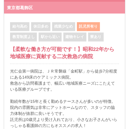
東京都葛飾区
給与高め
休日多め
残業少なめ
託児所有り
教育制度よし
駅から近い
建物キレイ
寮あり
【柔軟な働き方が可能です！】昭和22年から
地域医療に貢献する二次救急の病院
光仁会第一病院は、ＪＲ常磐線「金町駅」から徒歩7分程度
にある149床のケアミックス病院。
救急から訪問看護まで、幅広い地域医療ニーズにこたえて
いる医療グループです。
勤続年数が15年と長く勤めるナースさんが多いのが特徴。
院内の雰囲気は非常にアットホームなので、スタッフの協
力体制が抜群に良いそうです。
託児所は0歳児より受け入れており、小さなお子さんがいら
っしゃる看護師の方にもオススメの求人！