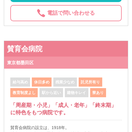
電話で問い合わせる
賛育会病院
東京都墨田区
給与高め
休日多め
残業少なめ
託児所有り
教育制度よし
駅から近い
建物キレイ
寮あり
「周産期・小児」「成人・老年」「終末期」
に特色をもつ病院です。
賛育会病院の設立は、1918年。