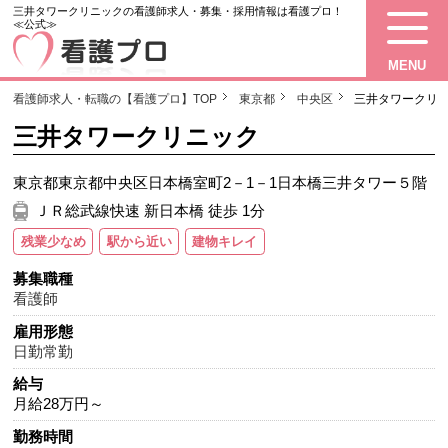
三井タワークリニックの看護師求人・募集・採用情報は看護プロ！
≪公式≫
MENU
看護師求人・転職の【看護プロ】TOP
東京都
中央区
三井タワークリ
三井タワークリニック
東京都東京都中央区日本橋室町2－1－1日本橋三井タワー５階
ＪＲ総武線快速 新日本橋 徒歩 1分
残業少なめ
駅から近い
建物キレイ
募集職種
看護師
雇用形態
日勤常勤
給与
月給28万円～
勤務時間