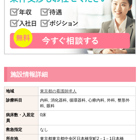
施設情報詳細
地域
東京都の看護師求人
診療科目
内科, 消化器科, 循環器科, 心療内科, 外科, 整形外
科, 眼科
病床数・入居定
0床
員
救急指定
なし
所在地
東京都東京都中央区日本橋室町2－1－1日本橋