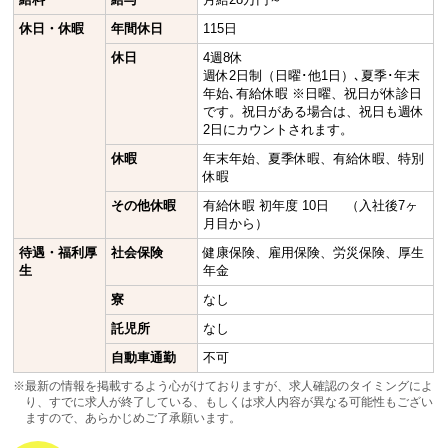
休日・休暇
年間休日
115日
休日
4週8休
週休2日制（日曜･他1日）､夏季･年末
年始､有給休暇 ※日曜、祝日が休診日
です。祝日がある場合は、祝日も週休
2日にカウントされます。
休暇
年末年始、夏季休暇、有給休暇、特別
休暇
その他休暇
有給休暇 初年度 10日 （入社後7ヶ
月目から）
待遇・福利厚
社会保険
健康保険、雇用保険、労災保険、厚生
生
年金
寮
なし
託児所
なし
自動車通勤
不可
※最新の情報を掲載するよう心がけておりますが、求人確認のタイミングによ
り、すでに求人が終了している、もしくは求人内容が異なる可能性もござい
ますので、あらかじめご了承願います。