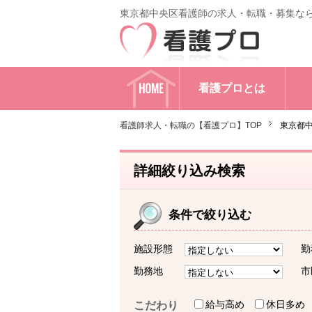
東京都中央区看護師の求人・転職・募集な
HOME
看護プロとは
看護師求人・転職の【看護プロ】TOP
東京都
詳細絞り込み検索
条件で絞り込む
施設形態
勤
勤務地
市
給与高め
休日多め
こだわり