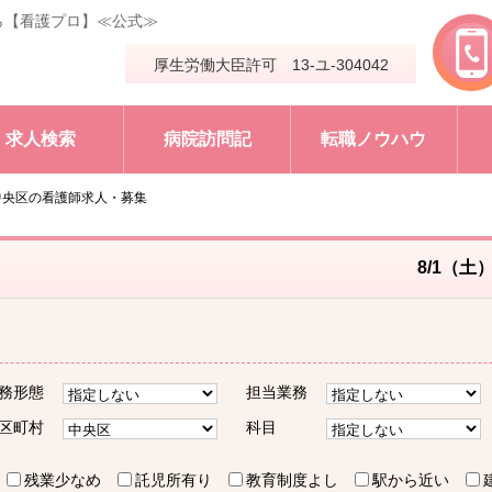
ら【看護プロ】≪公式≫
厚生労働大臣許可 13-ユ-304042
求人検索
病院訪問記
転職ノウハウ
中央区の看護師求人・募集
8/1（土
務形態
担当業務
区町村
科目
残業少なめ
託児所有り
教育制度よし
駅から近い