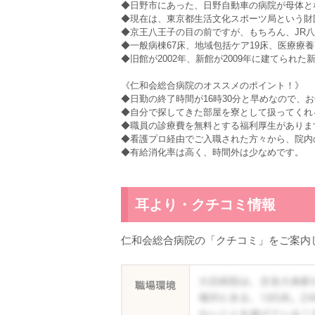
◆日野市にあった、日野自動車の病院が母体と
◆現在は、東京都生活文化スポーツ局という財
◆京王八王子の目の前ですが、もちろん、JR
◆一般病棟67床、地域包括ケア19床、医療療養
◆旧館が2002年、新館が2009年に建てられ
《仁和会総合病院のオススメのポイント！》
◆日勤の終了時間が16時30分と早めなので、
◆自分で探してきた部屋を寮として扱ってくれ
◆職員の診療費を無料とする福利厚生がありま
◆看護プロ経由でご入職された方々から、院内
◆有給消化率は高く、時間外は少なめです。
耳より・クチコミ情報
仁和会総合病院の「クチコミ」をご案内