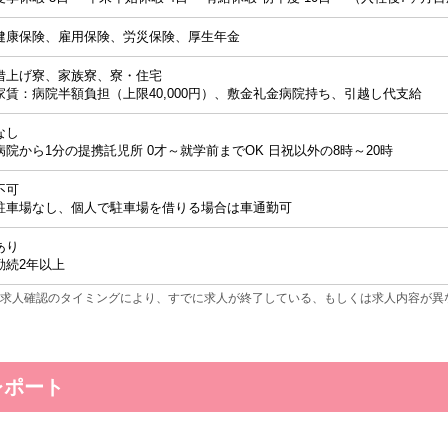
健康保険、雇用保険、労災保険、厚生年金
借上げ寮、家族寮、寮・住宅
家賃：病院半額負担（上限40,000円）、敷金礼金病院持ち、引越し代支給
なし
病院から1分の提携託児所 0才～就学前までOK 日祝以外の8時～20時
不可
駐車場なし、個人で駐車場を借りる場合は車通勤可
あり
勤続2年以上
求人確認のタイミングにより、すでに求人が終了している、もしくは求人内容が異
レポート