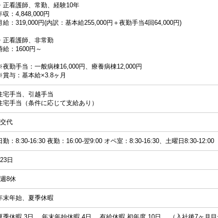
・正看護師、常勤、経験10年
年収：4,848,000円
月給：319,000円(内訳：基本給255,000円＋夜勤手当4回64,000円)
・正看護師、非常勤
時給：1600円～
※夜勤手当：一般病棟16,000円、療養病棟12,000円
※賞与：基本給×3.8ヶ月
住宅手当、引越手当
住宅手当（条件に応じて支給あり）
2交代
日勤：8:30-16:30 夜勤：16:00-翌9:00 オペ室：8:30-16:30、土曜日8:30-12:00
123日
4週8休
年末年始、夏季休暇
夏季休暇 3日 年末年始休暇 4日 有給休暇 初年度 10日 （入社後7ヶ月