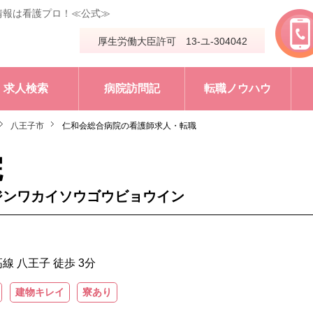
情報は看護プロ！≪公式≫
厚生労働大臣許可 13-ユ-304042
求人検索
病院訪問記
転職ノウハウ
八王子市
仁和会総合病院の看護師求人・転職
院
ジンワカイソウゴウビョウイン
 八王子 徒歩 3分
建物キレイ
寮あり