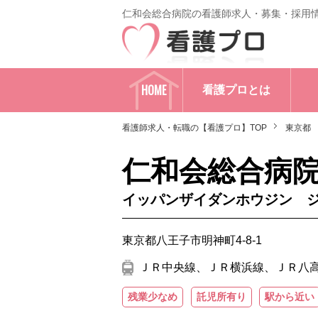
仁和会総合病院の看護師求人・募集・採用
HOME
看護プロとは
看護師求人・転職の【看護プロ】TOP
東京都
仁和会総合病
イッパンザイダンホウジン 
東京都八王子市明神町4-8-1
ＪＲ中央線、ＪＲ横浜線、ＪＲ八高線
残業少なめ
託児所有り
駅から近い