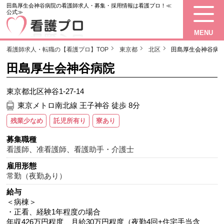
田島厚生会神谷病院の看護師求人・募集・採用情報は看護プロ！≪
公式≫
MENU
看護師求人・転職の【看護プロ】TOP
東京都
北区
田島厚生会神谷病
田島厚生会神谷病院
東京都北区神谷1-27-14
東京メトロ南北線 王子神谷 徒歩 8分
残業少なめ
託児所有り
寮あり
募集職種
看護師
、
准看護師
、
看護助手・介護士
雇用形態
常勤（夜勤あり）
給与
＜病棟＞
・正看、経験1年程度の場合
年収426万円程度、月給30万円程度（夜勤4回+住宅手当含