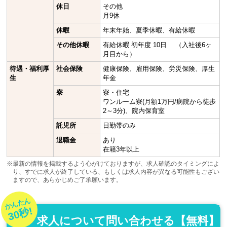
休日
その他
月9休
休暇
年末年始、夏季休暇、有給休暇
その他休暇
有給休暇 初年度 10日 （入社後6ヶ
月目から）
待遇・福利厚
社会保険
健康保険、雇用保険、労災保険、厚生
生
年金
寮
寮・住宅
ワンルーム寮(月額1万円/病院から徒歩
2～3分)、院内保育室
託児所
日勤帯のみ
退職金
あり
在籍3年以上
※最新の情報を掲載するよう心がけておりますが、求人確認のタイミングによ
り、すでに求人が終了している、もしくは求人内容が異なる可能性もござい
ますので、あらかじめご了承願います。
かんたん
30秒!
求人について問い合わせる【無料】