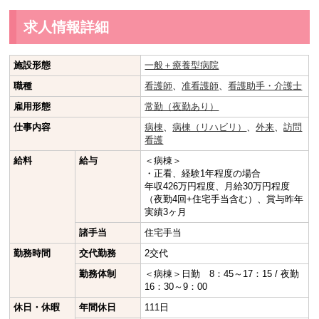
求人情報詳細
施設形態
一般＋療養型病院
職種
看護師
、
准看護師
、
看護助手・介護士
雇用形態
常勤（夜勤あり）
仕事内容
病棟
、
病棟（リハビリ）
、
外来
、
訪問
看護
給料
給与
＜病棟＞
・正看、経験1年程度の場合
年収426万円程度、月給30万円程度
（夜勤4回+住宅手当含む）、賞与昨年
実績3ヶ月
諸手当
住宅手当
勤務時間
交代勤務
2交代
勤務体制
＜病棟＞日勤 8：45～17：15 / 夜勤
16：30～9：00
休日・休暇
年間休日
111日