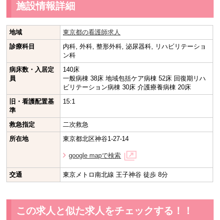
施設情報詳細
地域
東京都の看護師求人
診療科目
内科, 外科, 整形外科, 泌尿器科, リハビリテーショ
ン科
病床数・入居定
140床
員
一般病棟 38床 地域包括ケア病棟 52床 回復期リハ
ビリテーション病棟 30床 介護療養病棟 20床
旧・看護配置基
15:1
準
救急指定
二次救急
所在地
東京都北区神谷1-27-14
google mapで検索
交通
東京メトロ南北線 王子神谷 徒歩 8分
この求人と似た求人をチェックする！！