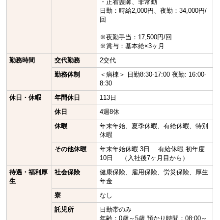
・正看護師、非常勤
日勤：時給2,000円、夜勤：34,000円/
回
※夜勤手当：17,500円/回
※賞与：基本給×3ヶ月
勤務時間
交代勤務
2交代
勤務体制
＜病棟＞ 日勤8:30-17:00 夜勤: 16:00-
8:30
休日・休暇
年間休日
113日
休日
4週8休
休暇
年末年始、夏季休暇、有給休暇、特別
休暇
その他休暇
年末年始休暇 3日 有給休暇 初年度
10日 （入社後7ヶ月目から）
待遇・福利厚
社会保険
健康保険、雇用保険、労災保険、厚生
生
年金
寮
なし
託児所
日勤帯のみ
年齢：0歳～5歳 預かり時間：08:00～