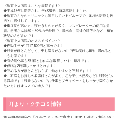
《亀有中央病院はこんな病院です！》
◆平成13年に開設され、平成20年に新築移転しました。
◆亀有みんなのクリニックも運営しているグループで、地域の医療を包
括的に提供しています。
◆重症度が高い方、寝たきりの方が多く、レスピレーターの使用は必
須。患者さんは50～80代の年齢層で、脳出血、院外心肺停止など、植物
状態の方が多いです。
《亀有中央病院のオススメポイント》
◆夜勤手当が1回17,500円と高めです！
◆残業がほとんどなく、申し送りがないので夜勤明けも9時に帰れると
いうお話です！
◆有給消化率も8割程とお休みは取得しやすい環境です。
◆仮眠は2時間しっかりとれます！
◆辞める方がほとんどおらず、働きやすいと評判です！！
◆ご家庭をお持ちの看護師さんが多く、急な子供の熱発などに理解があ
る職場です！残業もないのでお仕事とプライベートをしっかり両立させ
たい方にはオススメの求人です！
耳より・クチコミ情報
亀有中央病院の「クチコミ」をご案内します！質問・相談だけ