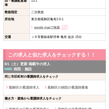
旧・看護配置基
13:1
準
救急指定
二次救急
所在地
東京都葛飾区亀有2-5-1
google mapで検索
交通
ＪＲ常磐線各駅停車 亀有 徒歩 15分
この求人と似た求人をチェックする！！
8/1（土）更新 掲載中の求人
9485
病院・施設
同じ市区町村の看護師求人をチェック
葛飾区の看護師求人
葛飾区の病院の看護師募集
働き方・資格から看護師求人をチェック