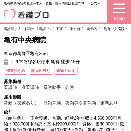
亀有中央病院の看護師求人・募集・採用情報は看護プロ！≪公式≫
MENU
看護師求人・転職の【看護プロ】TOP
東京都
葛飾区
亀有中央病院の
亀有中央病院
東京都葛飾区亀有2-5-1
ＪＲ常磐線各駅停車 亀有 徒歩 15分
残業少なめ
託児所有り
建物キレイ
募集職種
看護師
、
准看護師
、
看護助手・介護士
雇用形態
常勤（夜勤あり）
、
日勤常勤
、
夜勤専従非常勤（更新あり）
給与
《給与例》・正看護師、常勤、経験2年年収：4,560,000円月
給：328,000円(内訳：基本給208,000円+資格手当30,000円+職
務手当10,000円+皆勤手当10,000円+夜勤手当4回70,000円）・