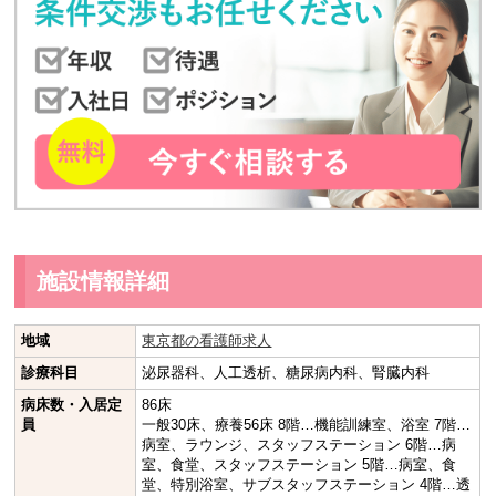
施設情報詳細
地域
東京都の看護師求人
診療科目
泌尿器科、人工透析、糖尿病内科、腎臓内科
病床数・入居定
86床
員
一般30床、療養56床 8階…機能訓練室、浴室 7階…
病室、ラウンジ、スタッフステーション 6階…病
室、食堂、スタッフステーション 5階…病室、食
堂、特別浴室、サブスタッフステーション 4階…透