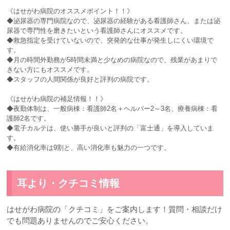
《はせがわ病院のオススメポイント！！》
◆泌尿器の専門病院なので、泌尿器の経験がある看護師さん、または泌
尿器で専門性を磨きたいという看護師さんにオススメです。
◆救急指定を受けていないので、突発的な仕事が発生しにくい環境で
す。
◆月の時間外勤務が5時間未満と少なめの病院なので、残業があまりで
きない方にもオススメです。
◆スタッフの人間関係が良好と評判の病院です。
《はせがわ病院の補足情報！！》
◆夜勤体制は、一般病棟：看護師2名＋ヘルパー2～3名、療養病棟：看
護師2名です。
◆電子カルテは、使い勝手が良いと評判の「富士通」を導入していま
す。
◆有給消化率は9割と、高い消化率も魅力の一つです。
耳より・クチコミ情報
はせがわ病院の「クチコミ」をご案内します！質問・相談だけ
でも問題ありませんのでご安心ください。