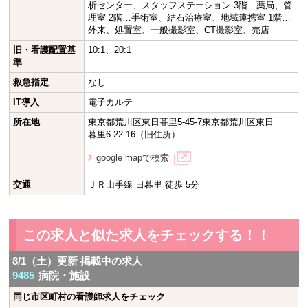
析センター、スタッフステーション 3階…薬局、管
理室 2階…手術室、結石治療室、地域連携室 1階…
外来、処置室、一般撮影室、CT撮影室、売店
旧・看護配置基
10:1、20:1
準
救急指定
なし
IT導入
電子カルテ
所在地
東京都荒川区東日暮里5-45-7東京都荒川区東日
暮里6-22-16（旧住所）
google mapで検索
交通
ＪＲ山手線 日暮里 徒歩 5分
この求人と似た求人をチェックする！！
8/1（土）更新 掲載中の求人
9485
病院・施設
同じ市区町村の看護師求人をチェック