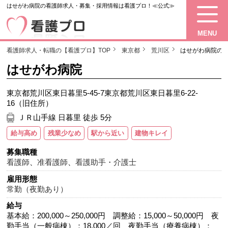
はせがわ病院の看護師求人・募集・採用情報は看護プロ！≪公式≫
MENU
看護師求人・転職の【看護プロ】TOP
東京都
荒川区
はせがわ病院の
はせがわ病院
東京都荒川区東日暮里5-45-7東京都荒川区東日暮里6-22-
16（旧住所）
ＪＲ山手線 日暮里 徒歩 5分
給与高め
残業少なめ
駅から近い
建物キレイ
募集職種
看護師
、
准看護師
、
看護助手・介護士
雇用形態
常勤（夜勤あり）
給与
基本給：200,000～250,000円 調整給：15,000～50,000円 夜
勤手当（一般病棟）：18,000／回 夜勤手当（療養病棟）：