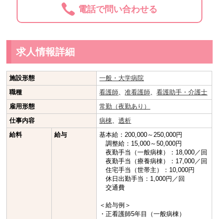
電話で問い合わせる
求人情報詳細
施設形態
一般・大学病院
職種
看護師
、
准看護師
、
看護助手・介護士
雇用形態
常勤（夜勤あり）
仕事内容
病棟
、
透析
給料
給与
基本給：200,000～250,000円
調整給：15,000～50,000円
夜勤手当（一般病棟）：18,000／回
夜勤手当（療養病棟）：17,000／回
住宅手当（世帯主）：10,000円
休日出勤手当：1,000円／回
交通費
＜給与例＞
・正看護師5年目（一般病棟）