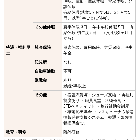
休暇、産前・産後休暇、育児休暇、介
護休暇
有給休暇(就業3ヶ月で5日、6ヶ月で5
日、以降1年ごとに付与)、
その他休暇
夏季休暇 3日 年末年始休暇 5日 有
給休暇 初年度 5日 （入社後3ヶ月目
から）
待遇・福利厚
社会保険
健康保険、雇用保険、労災保険、厚生
生
年金
託児所
なし
自動車通勤
不可
退職金
あり
勤続3年以上
その他
・看護衣貸与・シューズ支給 ・再雇用
制度あり ・職員食堂 300円/食 ・
JTBベネフィット ・旅行補助金制度
・確定拠出年金 ・レスキューナウ緊急
情報発信支援システム（交通・気象情
報提供含む）
教育・研修
院外研修