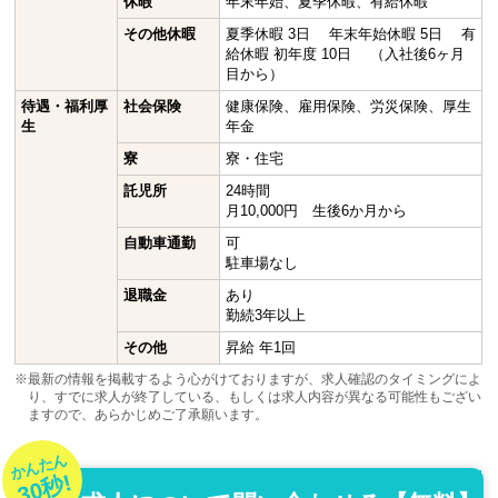
休暇
年末年始、夏季休暇、有給休暇
その他休暇
夏季休暇 3日 年末年始休暇 5日 有
給休暇 初年度 10日 （入社後6ヶ月
目から）
待遇・福利厚
社会保険
健康保険、雇用保険、労災保険、厚生
生
年金
寮
寮・住宅
託児所
24時間
月10,000円 生後6か月から
自動車通勤
可
駐車場なし
退職金
あり
勤続3年以上
その他
昇給 年1回
※最新の情報を掲載するよう心がけておりますが、求人確認のタイミングによ
り、すでに求人が終了している、もしくは求人内容が異なる可能性もござい
ますので、あらかじめご了承願います。
かんたん
30秒!