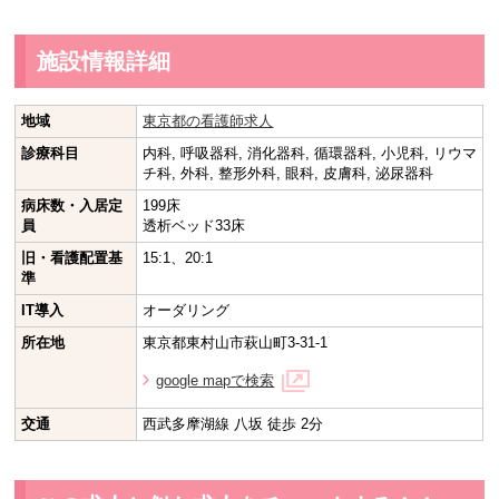
施設情報詳細
地域
東京都の看護師求人
診療科目
内科, 呼吸器科, 消化器科, 循環器科, 小児科, リウマ
チ科, 外科, 整形外科, 眼科, 皮膚科, 泌尿器科
病床数・入居定
199床
員
透析ベッド33床
旧・看護配置基
15:1、20:1
準
IT導入
オーダリング
所在地
東京都東村山市萩山町3-31-1
google mapで検索
交通
西武多摩湖線 八坂 徒歩 2分