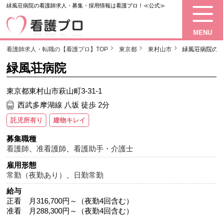
緑風荘病院の看護師求人・募集・採用情報は看護プロ！≪公式≫
MENU
看護師求人・転職の【看護プロ】TOP
東京都
東村山市
緑風荘病院の
緑風荘病院
東京都東村山市萩山町3-31-1
西武多摩湖線 八坂 徒歩 2分
託児所有り
建物キレイ
募集職種
看護師
、
准看護師
、
看護助手・介護士
雇用形態
常勤（夜勤あり）
、
日勤常勤
給与
正看 月316,700円～（夜勤4回含む）
准看 月288,300円～（夜勤4回含む）