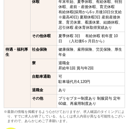
休暇
年末年始、夏季休暇、有給休暇、特別
休暇、産前・産後休暇、育児休暇
有給休暇(採用から6ヶ月後10日分支給
※最高40日) 夏期休暇3日 産前産後休
業、育児休業、看護休業、結婚休暇、
忌引休暇 産休育休取得実績あり
その他休暇
夏季休暇 3日 有給休暇 初年度 10
日 （入社後6ヶ月目から）
待遇・福利厚
社会保険
健康保険、雇用保険、労災保険、厚生
生
年金
寮
退職金
昇給年1回 賞与年2回
自動車通勤
可
駐車場代月4,120円
退職金
あり
その他
プリセプター制度あり 制服貸与 定年
60歳、再雇用制度あり
※最新の情報を掲載するよう心がけておりますが、求人確認のタイミングによ
り、すでに求人が終了している、もしくは求人内容が異なる可能性もござい
ますので、あらかじめご了承願います。