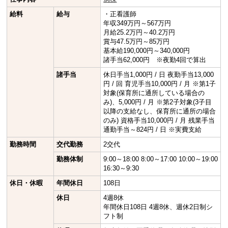
給料
給与
・正看護師
年収349万円～567万円
月給25.2万円～40.2万円
賞与47.5万円～85万円
基本給190,000円～340,000円
諸手当62,000円 ※夜勤4回で算出
諸手当
休日手当1,000円 / 日 夜勤手当13,000
円 / 回 育児手当10,000円 / 月 ※第1子
対象(保育所に通所している場合の
み)、5,000円 / 月 ※第2子対象(3子目
以降の支給なし、保育所に通所の場合
のみ) 資格手当10,000円 / 月 残業手当
通勤手当～824円 / 日 ※実費支給
勤務時間
交代勤務
2交代
勤務体制
9:00～18:00 8:00～17:00 10:00～19:00
16:30～9:30
休日・休暇
年間休日
108日
休日
4週8休
年間休日108日 4週8休、週休2日制シ
フト制