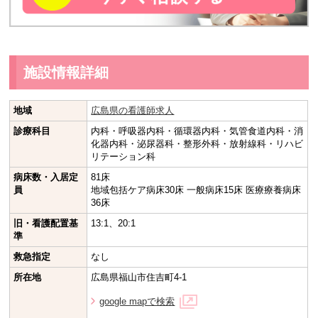
施設情報詳細
地域
広島県の看護師求人
診療科目
内科・呼吸器内科・循環器内科・気管食道内科・消
化器内科・泌尿器科・整形外科・放射線科・リハビ
リテーション科
病床数・入居定
81床
員
地域包括ケア病床30床 一般病床15床 医療療養病床
36床
旧・看護配置基
13:1、20:1
準
救急指定
なし
所在地
広島県福山市住吉町4-1
google mapで検索