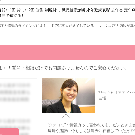
昇給年1回 賞与年2回 財形 制服貸与 職員健康診断 永年勤続表彰 忘年会 定
弁当の補助あり
求人確認のタイミングにより、すでに求人が終了している、もしくは求人内容が異
ます！質問・相談だけでも問題ありませんのでご安心ください。
担当キャリアアドバ
吉場
“クチコミ”・情報力って言われても、ピンときま
病院や施設に今もしくは過去に在籍していた方の