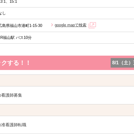
13:1、15:1
なし
google mapで検索
広島県福山市港町1-15-30
JR福山駅 バス10分
ックする！！
8/1（土
の看護師募集
の准看護師転職