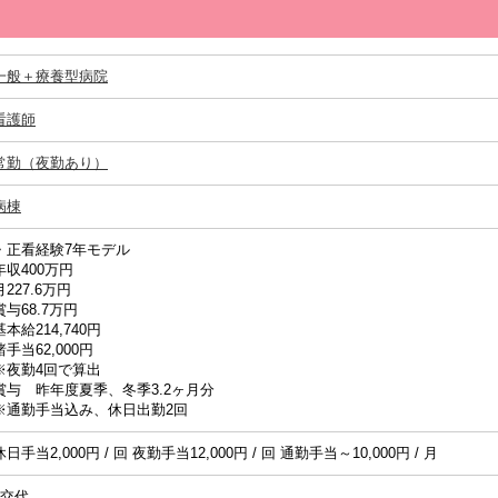
一般＋療養型病院
看護師
常勤（夜勤あり）
病棟
・正看経験7年モデル
年収400万円
月227.6万円
賞与68.7万円
基本給214,740円
諸手当62,000円
※夜勤4回で算出
賞与 昨年度夏季、冬季3.2ヶ月分
※通勤手当込み、休日出勤2回
休日手当2,000円 / 回 夜勤手当12,000円 / 回 通勤手当～10,000円 / 月
2交代