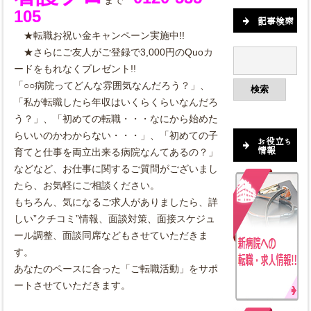
まで
105
記事検索
★転職お祝い金キャンペーン実施中!!
★さらにご友人がご登録で3,000円のQuoカ
ードをもれなくプレゼント!!
「○○病院ってどんな雰囲気なんだろう？」、
「私が転職したら年収はいくらくらいなんだろ
う？」、「初めての転職・・・なにから始めた
らいいのかわからない・・・」、「初めての子
お役立ち
情報
育てと仕事を両立出来る病院なんてあるの？」
などなど、お仕事に関するご質問がございまし
たら、お気軽にご相談ください。
もちろん、気になるご求人がありましたら、詳
しい”クチコミ”情報、面談対策、面接スケジュ
ール調整、面談同席などもさせていただきま
す。
あなたのペースに合った「ご転職活動」をサポ
ートさせていただきます。