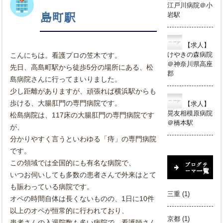
江戸川病院＠小
岩駅
島町駅
【求人】
けやきの森病院
こんにちは。看護プロの笠木です。
＠神奈川県高座
先日、高島町駅から徒歩5分の場所にある、松
郡
島病院さんに行ってまいりました。
少し距離がありますが、頑張れば横浜駅からも
歩ける、大腸肛門の専門病院です。
【求人】
晃友相模原病院
松島病院は、117床の大腸肛門の専門病院です
＠橋本駅
が、
分かりやすく言うといわゆる「痔」の専門病院
です。
この領域では全国的にも有名な病院で、
ブログテ
ーマ一覧
いつお伺いしても多数の患者さんで外来はとて
も賑わっている病院です。
三重
(1)
オペの時間自体は長くないものの、1日に10件
以上のオペが恒常的に行われており、
京都
(1)
患者さんの入退院数も多い病院で、看護師さん