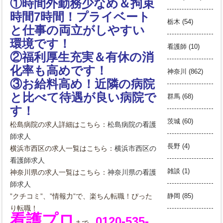
①時間外勤務少なめ＆拘束
時間7時間！プライベート
栃木
(54)
と仕事の両立がしやすい
環境です！
看護師
(10)
②福利厚生充実＆有休の消
化率も高めです！
神奈川
(862)
③お給料高め！近隣の病院
と比べて待遇が良い病院で
群馬
(68)
す！
茨城
(60)
松島病院の求人詳細はこちら：
松島病院の看護
師求人
長野
(4)
横浜市西区の求人一覧はこちら：
横浜市西区の
看護師求人
雑談
(1)
神奈川県の求人一覧はこちら：
神奈川県の看護
師求人
”クチコミ”、”情報力”で、楽ちん転職！ぴった
静岡
(85)
り転職！
看護プロ
0120-535-