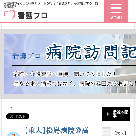
看護師に特化した転職サポートを行う「看護プロ」がお届けする、病
院訪問記。
MENU
>
最近の記
事
【求人】松島病院＠高
【求人】