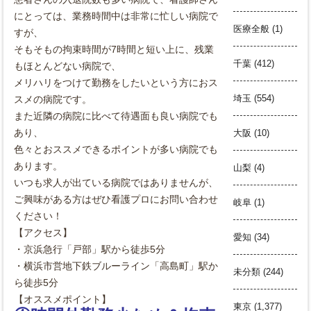
にとっては、業務時間中は非常に忙しい病院で
医療全般
(1)
すが、
そもそもの拘束時間が7時間と短い上に、残業
千葉
(412)
もほとんどない病院で、
メリハリをつけて勤務をしたいという方におス
埼玉
(554)
スメの病院です。
また近隣の病院に比べて待遇面も良い病院でも
あり、
大阪
(10)
色々とおススメできるポイントが多い病院でも
あります。
山梨
(4)
いつも求人が出ている病院ではありませんが、
ご興味がある方はぜひ看護プロにお問い合わせ
岐阜
(1)
ください！
【アクセス】
愛知
(34)
・京浜急行「戸部」駅から徒歩5分
・横浜市営地下鉄ブルーライン「高島町」駅か
未分類
(244)
ら徒歩5分
【オススメポイント】
東京
(1,377)