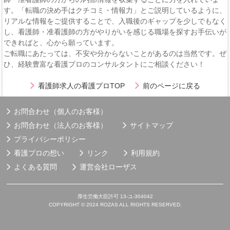
す。「転職の決め手はクチコミ・情報力」とご説明しているように、
リアルな情報をご提供することで、入職後のギャップを少しでもなく
し、看護師・准看護師の方がやりがいを感じる職場を探すお手伝いが
できればと、心から願っています。
ご転職にあたっては、不安や分からないことがあるのは当然です。ぜ
ひ、経験豊富な看護プロのコンサルタントにご相談ください！
看護師求人の看護プロTOP
前のページに戻る
お問合わせ（個人のお客様）
お問合わせ（法人のお客様）
サイトマップ
プライバシーポリシー
看護プロの想い
リンク
利用規約
よくある質問
運営会社
ローザス
厚生労働大臣許可 13-ユ-304042
COPYRIGHT © 2024 ROZAS ALL RIGHTS RESERVED.