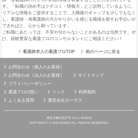
す。「転職の決め手はクチコミ・情報力」とご説明しているように、
リアルな情報をご提供することで、入職後のギャップを少しでもなく
し、看護師・准看護師の方がやりがいを感じる職場を探すお手伝いが
できればと、心から願っています。
ご転職にあたっては、不安や分からないことがあるのは当然です。ぜ
ひ、経験豊富な看護プロのコンサルタントにご相談ください！
看護師求人の看護プロTOP
前のページに戻る
お問合わせ（個人のお客様）
お問合わせ（法人のお客様）
サイトマップ
プライバシーポリシー
看護プロの想い
リンク
利用規約
よくある質問
運営会社
ローザス
厚生労働大臣許可 13-ユ-304042
COPYRIGHT © 2024 ROZAS ALL RIGHTS RESERVED.