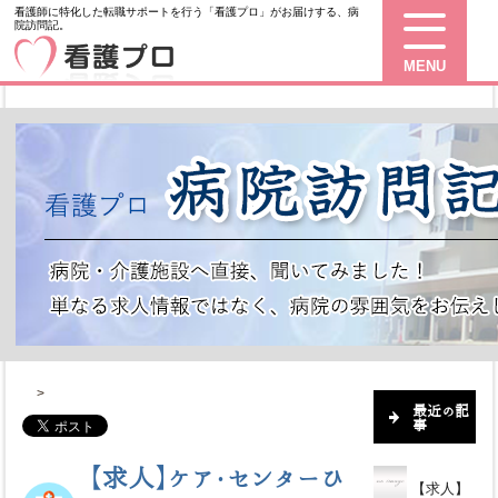
看護師に特化した転職サポートを行う「看護プロ」がお届けする、病
院訪問記。
MENU
>
最近の記
事
【求人】ケア・センターひ
【求人】