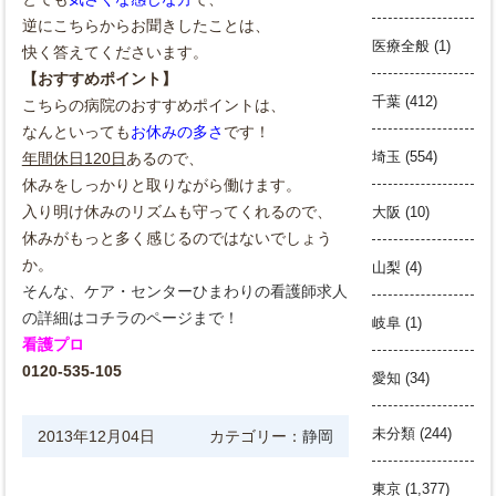
逆にこちらからお聞きしたことは、
医療全般
(1)
快く答えてくださいます。
【おすすめポイント】
千葉
(412)
こちらの病院のおすすめポイントは、
なんといっても
お休みの多さ
です！
埼玉
(554)
年間休日120日
あるので、
休みをしっかりと取りながら働けます。
入り明け休みのリズムも守ってくれるので、
大阪
(10)
休みがもっと多く感じるのではないでしょう
か。
山梨
(4)
そんな、ケア・センターひまわりの看護師求人
の詳細はコチラのページまで！
岐阜
(1)
看護プロ
0120-535-105
愛知
(34)
未分類
(244)
2013年12月04日
カテゴリー：
静岡
東京
(1,377)