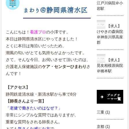
江戸川病院＠小
岩駅
まわり＠静岡県清水区
【求人】
けやきの森病院
こんにちは！
看護プロ
の小澤です。
＠神奈川県高座
本日は静岡県清水区にやってきました！
郡
とくに本日は海沿いだったため、
潮風の匂いがとても気持ちがよかったです。
さて、そんな今日、お伺いさせて頂いたのは、
【求人】
晃友相模原病院
介護老人保健施設の
ケア・センターひまわり
さ
＠橋本駅
んです！
【アクセス】
静岡鉄道清水線・新清水駅から車で8分
ブログテ
ーマ一覧
【師長さんより一言】
「老健で働きたいのはなぜ？」
三重
(1)
非常にシンプルな質問ではありますが、
重要な質問をされる師長さん。
京都
(1)
とても
気さくな感じな方
で、