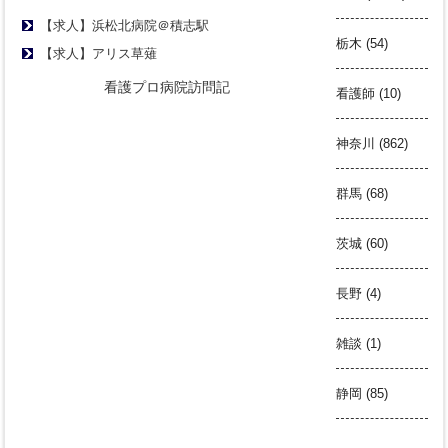
【求人】浜松北病院＠積志駅
栃木
(54)
【求人】アリス草薙
看護プロ病院訪問記
看護師
(10)
神奈川
(862)
群馬
(68)
茨城
(60)
長野
(4)
雑談
(1)
静岡
(85)