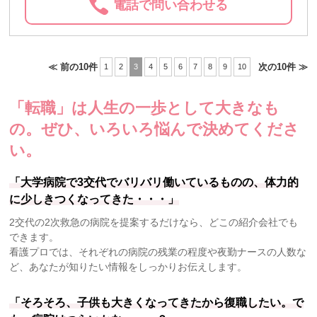
電話で問い合わせる
≪ 前の10件
次の10件 ≫
1
2
3
4
5
6
7
8
9
10
「転職」は人生の一歩として大きなも
の。
ぜひ、いろいろ悩んで決めてくださ
い。
「大学病院で3交代でバリバリ働いているものの、体力的
に少しきつくなってきた・・・」
2交代の2次救急の病院を提案するだけなら、どこの紹介会社でも
できます。
看護プロでは、それぞれの病院の残業の程度や夜勤ナースの人数な
ど、あなたが知りたい情報をしっかりお伝えします。
「そろそろ、子供も大きくなってきたから復職したい。で