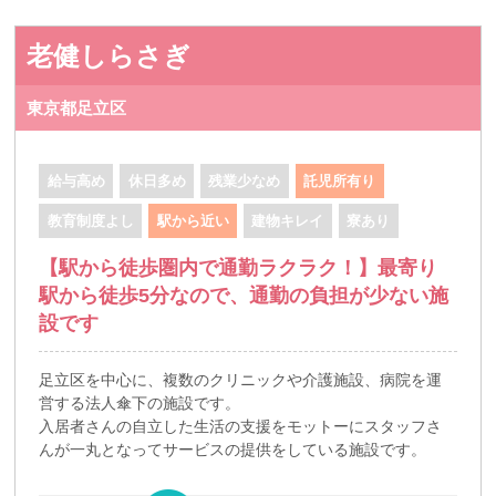
老健しらさぎ
東京都足立区
給与高め
休日多め
残業少なめ
託児所有り
教育制度よし
駅から近い
建物キレイ
寮あり
【駅から徒歩圏内で通勤ラクラク！】最寄り
駅から徒歩5分なので、通勤の負担が少ない施
設です
足立区を中心に、複数のクリニックや介護施設、病院を運
営する法人傘下の施設です。
入居者さんの自立した生活の支援をモットーにスタッフさ
んが一丸となってサービスの提供をしている施設です。