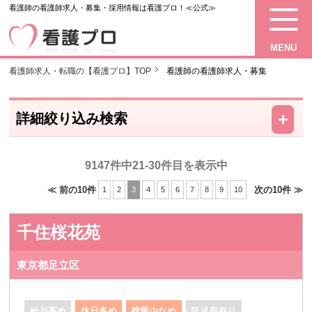
看護師の看護師求人・募集・採用情報は看護プロ！≪公式≫
MENU
看護師求人・転職の【看護プロ】TOP
看護師の看護師求人・募集
－
＋
詳細絞り込み検索
9147件中21-30件目を表示中
≪ 前の10件
次の10件 ≫
1
2
3
4
5
6
7
8
9
10
千住桜花苑
東京都足立区
給与高め
休日多め
残業少なめ
託児所有り