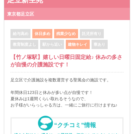
東京都足立区
給与高め
休日多め
残業少なめ
託児所有り
教育制度よし
駅から近い
建物キレイ
寮あり
【竹ノ塚駅】嬉しい日曜日固定給♪ 休みの多さ
が自慢の介護施設です！
足立区で介護施設を複数運営する聖風会の施設です。
年間休日123日と休みが多い点が自慢です！
夏休みは1週間くらい取れるそうなので、
お子様がいらっしゃる方は、一緒にご旅行に行けますね♪
“クチコミ”情報