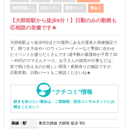
教育制度よし
駅から近い
建物キレイ
寮あり
【大師前駅から徒歩9分！】日勤のみの勤務も
応相談の老健です★
大師前駅より徒歩9分ほどの場所にある介護老人保健施設で
す。餅つき大会やハロウィンパーティーなど季節に合わせ
たイベントが盛りだくさんです♪過半数の看護師が子育て30
～40代のママさんナース。お子さんの病気や行事などは、
皆で助け合えるのが嬉しい環境！夜勤有りの施設ですが、
日勤常勤、日勤パートもご相談くださいね★
“クチコミ”情報
続きを知りたい場合は、ご登録後、担当コンサルタントにお
聞きください！
路線・駅
東武大師線 大師前 徒歩 9分