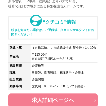
新小岩駅（JR中央・総武線）よりバスで10分、
徒歩5分ほどの場所にある特別養護老人ホームです。
“クチコミ”情報
続きを知りたい場合は、ご登録後、担当コンサルタントにお
聞きください！
路線・駅
ＪＲ総武線、ＪＲ総武線快速 新小岩 バス 10分
〒133-0044
所在地
東京都江戸川区本一色2-13-25
施設形態
介護施設
職種
看護師、准看護師、看護助手・介護士
担当業務
介護関連
勤務時間
交代制 8：30～17：30（シフト勤務）
求人詳細ページへ