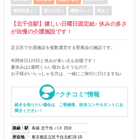
教育制度よし
駅から近い
建物キレイ
寮あり
【北千住駅】嬉しい日曜日固定給♪ 休みの多さ
が自慢の介護施設です！
足立区で介護施設を複数運営する聖風会の施設です。
年間休日123日と休みが多い点も自慢です！
夏休みは1週間くらい取れるそうなので、
お子様がいらっしゃる方は、一緒にご旅行に行けますね♪
“クチコミ”情報
続きを知りたい場合は、ご登録後、担当コンサルタントにお
聞きください！
路線・駅
各線 北千住 バス 15分
所在地
東京都足立区千住元町18-19