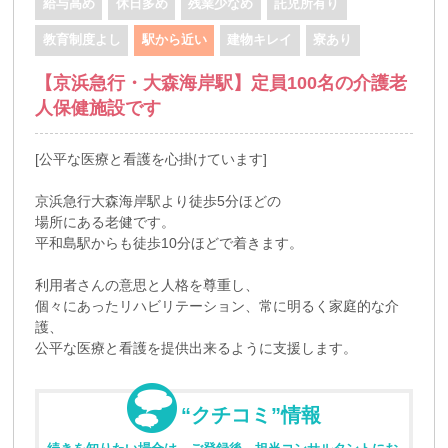
給与高め
休日多め
残業少なめ
託児所有り
教育制度よし
駅から近い
建物キレイ
寮あり
【京浜急行・大森海岸駅】定員100名の介護老
人保健施設です
[公平な医療と看護を心掛けています]
京浜急行大森海岸駅より徒歩5分ほどの
場所にある老健です。
平和島駅からも徒歩10分ほどで着きます。
利用者さんの意思と人格を尊重し、
個々にあったリハビリテーション、常に明るく家庭的な介
護、
公平な医療と看護を提供出来るように支援します。
“クチコミ”情報