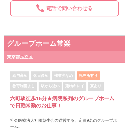
電話で問い合わせる
グループホーム常楽
東京都足立区
給与高め
休日多め
残業少なめ
託児所有り
教育制度よし
駅から近い
建物キレイ
寮あり
六町駅徒歩15分★病院系列のグループホーム
で日勤常勤のお仕事！
社会医療法人社団慈生会の運営する、定員9名のグループホ
ーム。