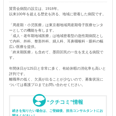
賛育会病院の設立は、1918年。
以来100年を超える歴史を誇る、地域に密着した病院です。
「周産期・小児医療」は東京都地域周産期母子医療センタ
ーとしての機能を有します。
「成人・老年期地域医療」は地域密着型の急性期病院とし
て内科、外科、整形外科、婦人科、耳鼻咽喉科・眼科の幅
広い医療を提供。
「終末期医療」も含めて、墨田区民の一生を支える病院で
す。
年間休日が125日と非常に多く、有給休暇の消化率も高いと
評判です。
離職率の低く、欠員が出ることが少ないので、募集状況に
ついては看護プロまでお問い合わせください。
“クチコミ”情報
続きを知りたい場合は、ご登録後、担当コンサルタントにお
聞きください！