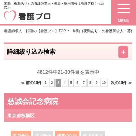
常勤（夜勤あり）の看護師求人・募集・採用情報は看護プロ！≪公
式≫
MENU
看護師求人・転職の【看護プロ】TOP
常勤（夜勤あり）の看護師求人・募集
－
＋
詳細絞り込み検索
4612件中21-30件目を表示中
≪ 前の10件
次の10件 ≫
1
2
3
4
5
6
7
8
9
10
慈誠会記念病院
東京都板橋区
給与高め
休日多め
残業少なめ
託児所有り