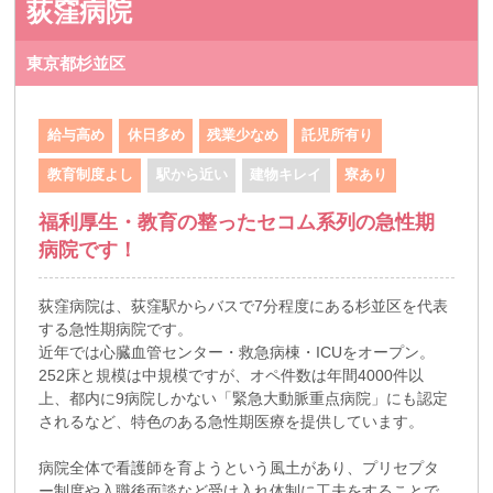
荻窪病院
東京都杉並区
給与高め
休日多め
残業少なめ
託児所有り
教育制度よし
駅から近い
建物キレイ
寮あり
福利厚生・教育の整ったセコム系列の急性期
病院です！
荻窪病院は、荻窪駅からバスで7分程度にある杉並区を代表
する急性期病院です。
近年では心臓血管センター・救急病棟・ICUをオープン。
252床と規模は中規模ですが、オペ件数は年間4000件以
上、都内に9病院しかない「緊急大動脈重点病院」にも認定
されるなど、特色のある急性期医療を提供しています。
病院全体で看護師を育ようという風土があり、プリセプタ
ー制度や入職後面談など受け入れ体制に工夫をすることで