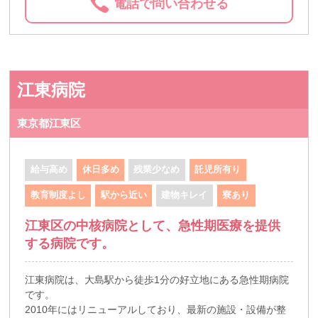
電話で問い合わせる
江東病院
東京都江東区
給与高め
休日多め
残業少なめ
託児所有り
教育制度よし
駅から近い
建物キレイ
寮あり
江東区の中核病院として、急性期医療を提供
する病院です。
江東病院は、大島駅から徒歩1分の好立地にある急性期病院
です。
2010年にはリニューアルしており、最新の施設・設備が整