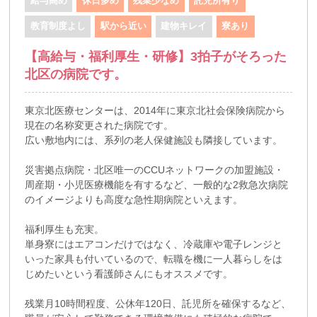
給与高め
休日多め
残業少なめ
託児所有り
教育制度よし
駅から近い
建物キレイ
寮あり
【高給与・福利厚生・研修】3拍子がそろった
北区の病院です。
東京北医療センターは、2014年に東京北社会保険病院から
現在の名称変更された病院です。
広い敷地内には、系列の老人保健施設も隣接しています。
災害拠点病院・北区唯一のCCUネットワークの加盟施設・
周産期・小児医療機能を有するなど、一般的な2救急次病院
のイメージよりも高度な急性期病院といえます。
福利厚生も充実。
単身寮にはエアコンだけではなく、冷蔵庫や電子レンジと
いった家具も付いているので、転職を機に一人暮らしをは
じめたいという看護師さんにもオススメです。
残業月10時間程度、公休年120日、託児所を確保するなど、