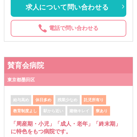
求人について問い合わせる
電話で問い合わせる
賛育会病院
東京都墨田区
給与高め
休日多め
残業少なめ
託児所有り
教育制度よし
駅から近い
建物キレイ
寮あり
「周産期・小児」「成人・老年」「終末期」
に特色をもつ病院です。