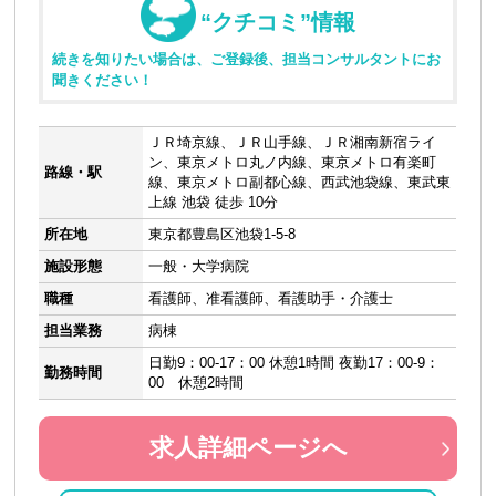
“クチコミ”情報
続きを知りたい場合は、ご登録後、担当コンサルタントにお
聞きください！
ＪＲ埼京線、ＪＲ山手線、ＪＲ湘南新宿ライ
ン、東京メトロ丸ノ内線、東京メトロ有楽町
路線・駅
線、東京メトロ副都心線、西武池袋線、東武東
上線 池袋 徒歩 10分
所在地
東京都豊島区池袋1-5-8
施設形態
一般・大学病院
職種
看護師、准看護師、看護助手・介護士
担当業務
病棟
日勤9：00-17：00 休憩1時間 夜勤17：00-9：
勤務時間
00 休憩2時間
求人詳細ページへ