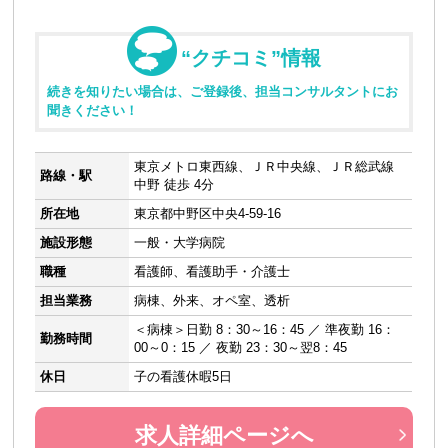
“クチコミ”情報
続きを知りたい場合は、ご登録後、担当コンサルタントにお
聞きください！
東京メトロ東西線、ＪＲ中央線、ＪＲ総武線
路線・駅
中野 徒歩 4分
所在地
東京都中野区中央4-59-16
施設形態
一般・大学病院
職種
看護師、看護助手・介護士
担当業務
病棟、外来、オペ室、透析
＜病棟＞日勤 8：30～16：45 ／ 準夜勤 16：
勤務時間
00～0：15 ／ 夜勤 23：30～翌8：45
休日
子の看護休暇5日
求人詳細ページへ