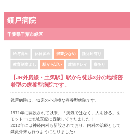
鏡戸病院
千葉県千葉市緑区
給与高め
休日多め
残業少なめ
託児所有り
教育制度よし
駅から近い
建物キレイ
寮あり
【JR外房線・土気駅】駅から徒歩3分の地域密
着型の療養型病院です。
鏡戸病院は、41床の小規模な療養型病院です。
1971年に開設されて以来、「病気ではなく、人を診る」を
モットーに地域医療に貢献してきたました！
2012年には神経内科も新設されており、内科の治療として
鍼灸外来も行うようになりました♪