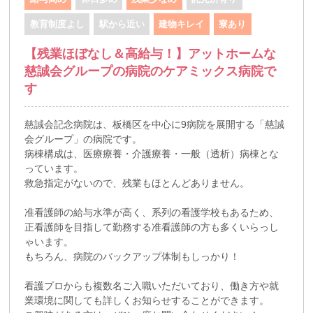
教育制度よし
駅から近い
建物キレイ
寮あり
【残業ほぼなし＆高給与！】アットホームな
慈誠会グループの病院のケアミックス病院で
す
慈誠会記念病院は、板橋区を中心に9病院を展開する「慈誠
会グループ」の病院です。
病棟構成は、医療療養・介護療養・一般（透析）病棟とな
っています。
救急指定がないので、残業もほとんどありません。
准看護師の給与水準が高く、系列の看護学校もあるため、
正看護師を目指して勤務する准看護師の方も多くいらっし
ゃいます。
もちろん、病院のバックアップ体制もしっかり！
看護プロからも複数名ご入職いただいており、働き方や就
業環境に関しても詳しくお知らせすることができます。