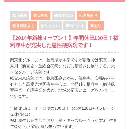
給与高め
休日多め
残業少なめ
託児所有り
教育制度よし
駅から近い
建物キレイ
寮あり
【2014年新棟オープン！】年間休日130日！福
利厚生が充実した急性期病院です！
南東北グループは、福島県が本部ですが最近では東京・神
奈川（新百合ヶ丘総合病院）などに積極的に展開する、大
きなグループ病院です。
総合東京病院では、救急医療とがん、脳疾患、心臓病を中
心とした高度先端医療を中心に、小児科初期救急・病時保
育事業・介護事業を含め、地域の幅広いニーズをカバーし
ています。
年間休日は、オドロキの130日！（公休126日+リフレッシ
ュ休暇4日）。
福利厚生も充実しており、寮・キッズルーム（小学3年生ま
でOK）などの設備も整っています。