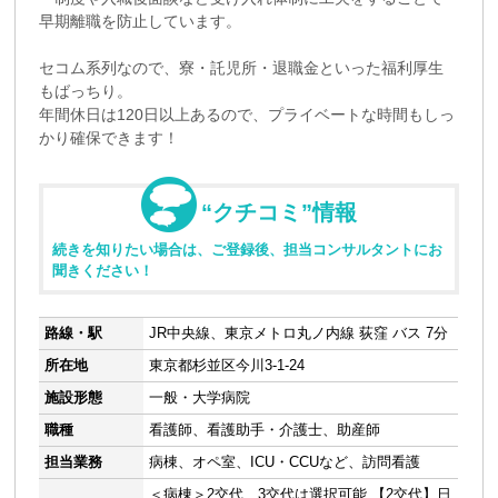
早期離職を防止しています。
セコム系列なので、寮・託児所・退職金といった福利厚生
もばっちり。
年間休日は120日以上あるので、プライベートな時間もしっ
かり確保できます！
“クチコミ”情報
続きを知りたい場合は、ご登録後、担当コンサルタントにお
聞きください！
路線・駅
JR中央線、東京メトロ丸ノ内線 荻窪 バス 7分
所在地
東京都杉並区今川3-1-24
施設形態
一般・大学病院
職種
看護師、看護助手・介護士、助産師
担当業務
病棟、オペ室、ICU・CCUなど、訪問看護
＜病棟＞2交代、3交代は選択可能 【2交代】日