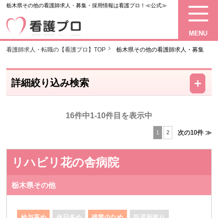
栃木県その他の看護師求人・募集・採用情報は看護プロ！≪公式≫
MENU
看護師求人・転職の【看護プロ】TOP
栃木県その他の看護師求人・募集
－
＋
詳細絞り込み検索
16件中1-10件目を表示中
次の10件 ≫
1
2
リハビリ花の舎病院
栃木県その他
給与高め
休日多め
残業少なめ
託児所有り