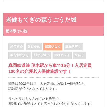
老健もてぎの森うごうだ城
栃木県その他
給与高め
休日多め
残業少なめ
託児所有り
教育制度よし
駅から近い
建物キレイ
寮あり
真岡鉄道線 茂木駅から車で15分！入居定員
100名の介護老人保健施設です！
開設は2003年11月、入居定員の内訳は一般が60名、
認知症が40名となっております。
リハビリに力を入れている施設で、
3階建ての施設はとても広々とした造りになっています。