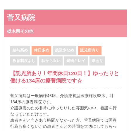
菅又病院
栃木県その他
給与高め
休日多め
残業少なめ
託児所有り
教育制度よし
駅から近い
建物キレイ
寮あり
【託児所あり！年間休日120日！】ゆったりと
働ける134床の療養病院です☆
菅又病院は一般病棟46床、介護療養型医療施設88床、計
134床の療養病院です。
介護療養のため非常にゆったりした雰囲気の中、看護を行
なっていただけます。
患者さんと向きあう時間がなかった方、菅又病院では医療
行為も多くないため患者さんとの時間を大切にしてもらっ