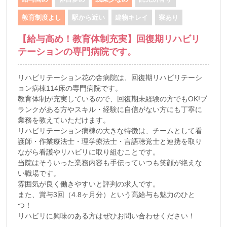
教育制度よし
駅から近い
建物キレイ
寮あり
【給与高め！教育体制充実】回復期リハビリ
テーションの専門病院です。
リハビリテーション花の舎病院は、回復期リハビリテーシ
ョン病棟114床の専門病院です。
教育体制が充実しているので、回復期未経験の方でもOK!ブ
ランクがある方やスキル・経験に自信がない方にも丁寧に
業務を教えていただけます。
リハビリテーション病棟の大きな特徴は、チームとして看
護師・作業療法士・理学療法士・言語聴覚士と連携を取り
ながら看護やリハビリに取り組むことです。
当院はそういった業務内容も手伝っていつも笑顔が絶えな
い職場です。
雰囲気が良く働きやすいと評判の求人です。
また、賞与3回（4.8ヶ月分）という高給与も魅力のひと
つ！
リハビリに興味のある方はぜひお問い合わせください！