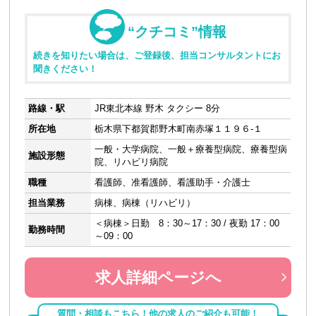
“クチコミ”情報
続きを知りたい場合は、ご登録後、担当コンサルタントにお
聞きください！
路線・駅
JR東北本線 野木 タクシー 8分
所在地
栃木県下都賀郡野木町南赤塚１１９６-１
一般・大学病院、一般＋療養型病院、療養型病
施設形態
院、リハビリ病院
職種
看護師、准看護師、看護助手・介護士
担当業務
病棟、病棟（リハビリ）
＜病棟＞日勤 8：30～17：30 / 夜勤 17：00
勤務時間
～09：00
求人詳細ページへ
質問・相談もこちら！他の求人のご紹介も可能！