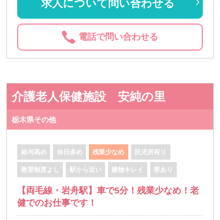
求人について問い合わせる
電話で問い合わせる
介護老人保健施設 安純の里
栃木県その他
給与高め
休日多め
残業少なめ
託児所有り
教育制度よし
駅から近い
建物キレイ
寮あり
【両毛線・岩舟駅】車で5分！残業少なめ！老
健でのお仕事です！