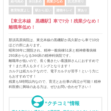
給与高め
休日多め
残業少なめ
託児所有り
教育制度よし
駅から近い
建物キレイ
寮あり
【東北本線 黒磯駅】車で7分！残業少なめ！
離職率低め！
那須高原病院は、東北本線の黒磯駅か高久駅から車で10分
ほどの所にあります。
昭和38年に開院され、精神一般病棟51床と精神療養病棟
293床からなる344床の精神科病院です。
離職率が低いので、長く働きたい看護師さんにおすすめで
す！また求人もタイミングとなります！
カルテは紙カルテなので、電子カルテが苦手！という方に
もおすすめです！
残業も5時間以内なので、育児とお仕事の両立が可能！精神
科医療に興味のある方は、ぜひお問い合わせ下さい！
“クチコミ”情報