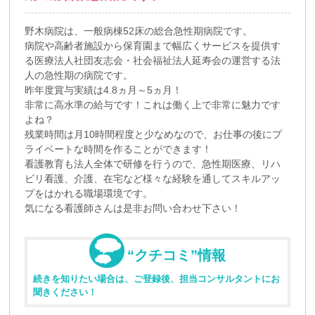
野木病院は、一般病棟52床の総合急性期病院です。
病院や高齢者施設から保育園まで幅広くサービスを提供す
る医療法人社団友志会・社会福祉法人延寿会の運営する法
人の急性期の病院です。
昨年度賞与実績は4.8ヵ月～5ヵ月！
非常に高水準の給与です！これは働く上で非常に魅力です
よね？
残業時間は月10時間程度と少なめなので、お仕事の後にプ
ライベートな時間を作ることができます！
看護教育も法人全体で研修を行うので、急性期医療、リハ
ビリ看護、介護、在宅など様々な経験を通してスキルアッ
プをはかれる職場環境です。
気になる看護師さんは是非お問い合わせ下さい！
“クチコミ”情報
続きを知りたい場合は、ご登録後、担当コンサルタントにお
聞きください！