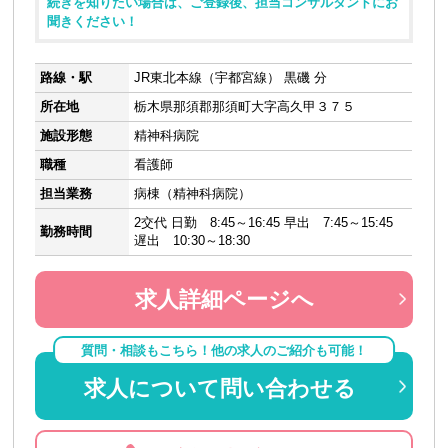
続きを知りたい場合は、ご登録後、担当コンサルタントにお
聞きください！
路線・駅
JR東北本線（宇都宮線） 黒磯 分
所在地
栃木県那須郡那須町大字高久甲３７５
施設形態
精神科病院
職種
看護師
担当業務
病棟（精神科病院）
2交代 日勤 8:45～16:45 早出 7:45～15:45
勤務時間
遅出 10:30～18:30
求人詳細ページへ
質問・相談もこちら！他の求人のご紹介も可能！
求人について問い合わせる