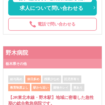
求人について問い合わせる
電話で問い合わせる
野木病院
栃木県その他
給与高め
休日多め
残業少なめ
託児所有り
教育制度よし
駅から近い
建物キレイ
寮あり
【JR東北本線・野木駅】地域に密着した急性
期の総合救急病院です。