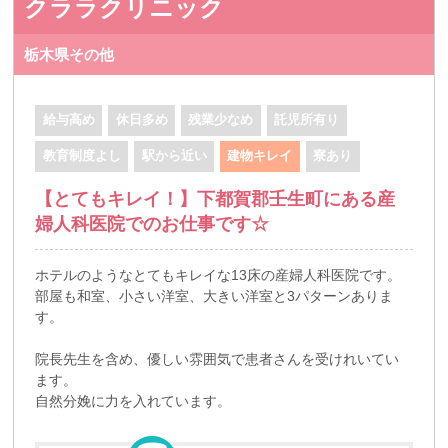
クララクリニック
栃木県その他
給与高め
休日多め
残業少なめ
託児所有り
教育制度よし
駅から近い
建物キレイ
寮あり
【とてもキレイ！】下都賀郡壬生町にある産
婦人科医院でのお仕事です☆
ホテルのようなとてもキレイな13床の産婦人科医院です。
部屋も和室、小さい洋室、大きい洋室と3パターンありま
す。
院長先生を含め、優しい雰囲気で患者さんを受けれいてい
ます。
自然分娩に力を入れています。