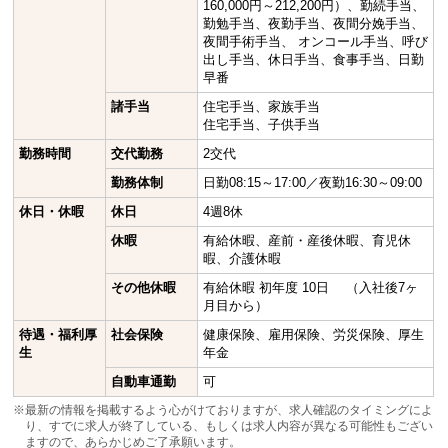
160,000円～212,200円）、勤続手当、
勤勉手当、夜勤手当、夜間分娩手当、
夜間手術手当、 オンコール手当、呼び
出し手当、休日手当、食事手当、日勤
早番
諸手当
住宅手当、家族手当
住宅手当、子供手当
勤務時間
交代勤務
2交代
勤務体制
日勤08:15～17:00／夜勤16:30～09:00
休日・休暇
休日
4週8休
休暇
有給休暇、産前・産後休暇、育児休
暇、介護休暇
その他休暇
有給休暇 初年度 10日 （入社後7ヶ
月目から）
待遇・福利厚
社会保険
健康保険、雇用保険、労災保険、厚生
生
年金
自動車通勤
可
※最新の情報を掲載するよう心がけておりますが、求人確認のタイミングによ
り、すでに求人が終了している、もしくは求人内容が異なる可能性もござい
ますので、あらかじめご了承願います。