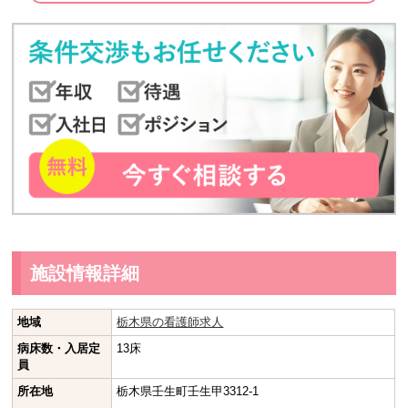
施設情報詳細
地域
栃木県の看護師求人
病床数・入居定
13床
員
所在地
栃木県壬生町壬生甲3312-1