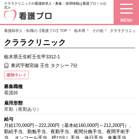
クララクリニックの看護師求人・募集・採用情報は看護プロ！≪公
式≫
MENU
看護師求人・転職の【看護プロ】TOP
栃木県
その他
クララクリニッ
クララクリニック
栃木県壬生町壬生甲3312-1
東武宇都宮線 壬生 タクシー 7分
建物キレイ
募集職種
看護師
雇用形態
常勤（夜勤あり）
給与
月給170,000円～222,200円（基本給160,000円～212,200円）、
勤続手当、勤勉手当、夜勤手当、夜間分娩手当、夜間手術手
当、 オンコール手当、呼び出し手当、休日手当、食事手当、