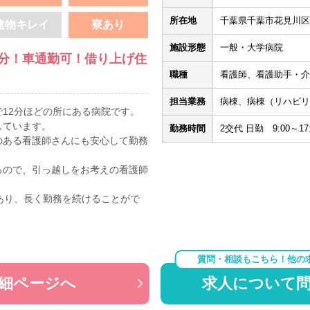
所在地
千葉県千葉市花見川区柏
建物キレイ
寮あり
施設形態
一般・大学病院
2分！車通勤可！借り上げ住
職種
看護師、看護助手・介
担当業務
病棟、病棟（リハビリ
12分ほどの所にある病院です。
しています。
勤務時間
2交代 日勤 9:00～17:
のある看護師さんにも安心して勤務
るので、引っ越しをお考えの看護師
あり、長く勤務を続けることがで
！
質問・相談もこちら！他の
細ページへ
求人について