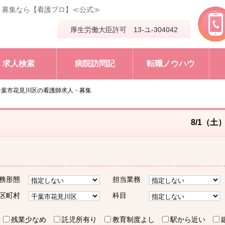
・募集なら【看護プロ】≪公式≫
厚生労働大臣許可 13-ユ-304042
求人検索
病院訪問記
転職ノウハウ
千葉市花見川区の看護師求人・募集
8/1（土
務形態
担当業務
区町村
科目
残業少なめ
託児所有り
教育制度よし
駅から近い