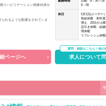
勤務時間
日勤 8：30～16：
復期リハビリテーション病棟45床か
9：00
休日
5月1日(メーデー
有給休暇 初年度
けられるような配慮をされていま
増え、20日が上
忌引き休暇、結婚
理休暇
リフレッシュ休暇(
質問・相談もこちら！他の
細ページへ
求人について