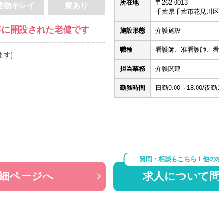
所在地
〒262-0013
建物キレイ
寮あり
千葉県千葉市花見川区
2年に開設された老健です
施設形態
介護施設
職種
看護師、准看護師、看
す]
担当業務
介護関連
勤務時間
日勤9:00～18:00/夜勤1
質問・相談もこちら！他の
細ページへ
求人について