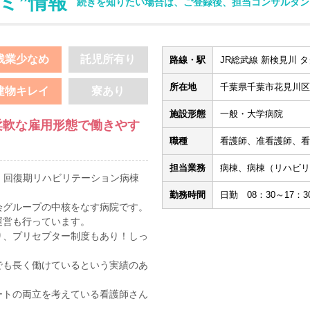
ミ”情報
続きを知りたい場合は、ご登録後、担当コンサルタン
残業少なめ
託児所有り
路線・駅
JR総武線 新検見川 タ
所在地
千葉県千葉市花見川区花
建物キレイ
寮あり
施設形態
一般・大学病院
柔軟な雇用形態で働きやす
。
職種
看護師、准看護師、看
担当業務
病棟、病棟（リハビリ
､ 回復期リハビリテーション病棟
。
勤務時間
日勤 08：30～17：3
会グループの中核をなす病院です。
運営も行っています。
り、プリセプター制度もあり！しっ
でも長く働けているという実績のあ
ートの両立を考えている看護師さん