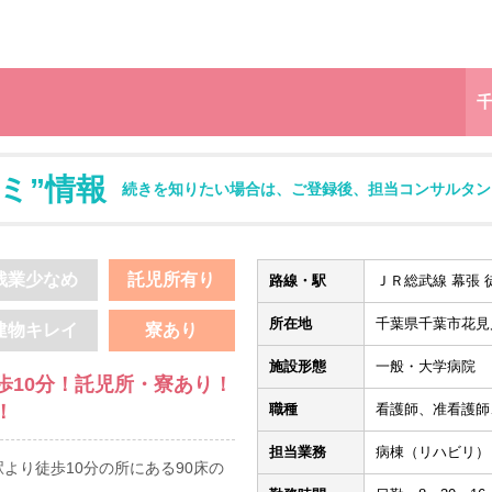
ミ”情報
続きを知りたい場合は、ご登録後、担当コンサルタン
残業少なめ
託児所有り
路線・駅
ＪＲ総武線 幕張 徒
所在地
千葉県千葉市花見川区
建物キレイ
寮あり
施設形態
一般・大学病院
歩10分！託児所・寮あり！
！
職種
看護師、准看護師
担当業務
病棟（リハビリ）
より徒歩10分の所にある90床の