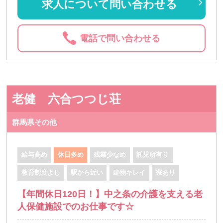
求人について問い合わせる
電話で問い合わせる
老健 六合つつじ荘
群馬県その他
給与高め
休日多め
残業少なめ
託児所有り
教育制度よし
駅から近い
建物キレイ
寮あり
【年間休日120日！】中之条の介護を支える老
人保健施設でのお仕事です☆