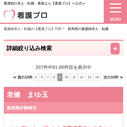
看護師の求人・転職・募集なら【看護プロ】≪公式≫
MENU
看護師求人・転職の【看護プロ】TOP
群馬県の看護師求人・転職
－
＋
詳細絞り込み検索
207件中81-90件目を表示中
≪ 前の10件
次の10件 ≫
5
6
7
8
9
10
11
12
13
14
老健 まゆ玉
群馬県伊勢崎市