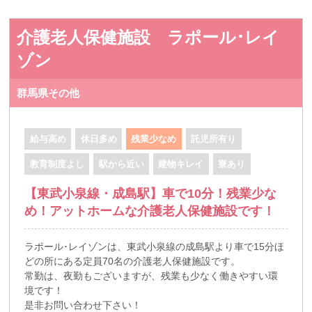
介護老人保健施設 ラポール･レイ
ゾン
群馬県その他
給与高め
休日多め
残業少なめ
託児所有り
教育制度よし
駅から近い
建物キレイ
寮あり
【東武小泉線・成島駅】車で10分！残業少な
め！アットホームな介護老人保健施設です！
ラポール･レイゾンは、東武小泉線の成島駅より車で15分ほ
どの所にある定員70名の介護老人保健施設です。
常勤は、夜勤もございますが、残業も少なく働きやすい環
境です！
是非お問い合わせ下さい！