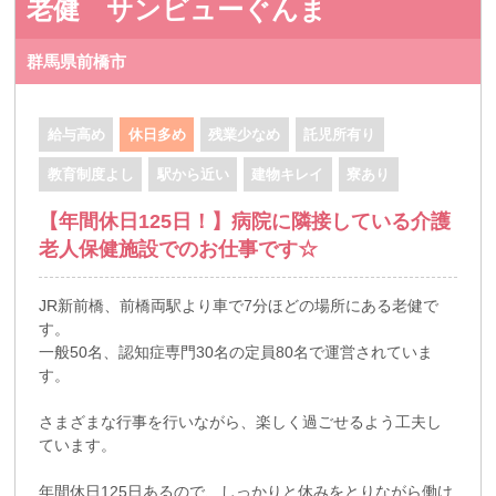
老健 サンビューぐんま
群馬県前橋市
給与高め
休日多め
残業少なめ
託児所有り
教育制度よし
駅から近い
建物キレイ
寮あり
【年間休日125日！】病院に隣接している介護
老人保健施設でのお仕事です☆
JR新前橋、前橋両駅より車で7分ほどの場所にある老健で
す。
一般50名、認知症専門30名の定員80名で運営されていま
す。
さまざまな行事を行いながら、楽しく過ごせるよう工夫し
ています。
年間休日125日あるので、しっかりと休みをとりながら働け