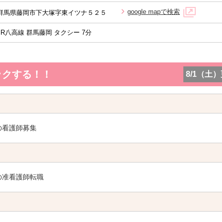
google mapで検索
群馬県藤岡市下大塚字東イツナ５２５
JR八高線 群馬藤岡 タクシー 7分
ックする！！
8/1（土
の看護師募集
の准看護師転職