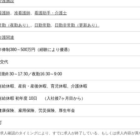
介護施設
看護師
、
准看護師
、
看護助手・介護士
常勤（夜勤あり）
、
日勤常勤
、
日勤非常勤（更新あり）
介護関連
年俸制380～500万円（経験により優遇）
2交代
日勤8:30～17:30／夜勤16:30～9:00
有給休暇、産前・産後休暇、育児休暇、介護休暇
有給休暇 初年度 10日 （入社後7ヶ月目から）
健康保険、雇用保険、労災保険、厚生年金
可
求人確認のタイミングにより、すでに求人が終了している、もしくは求人内容が異