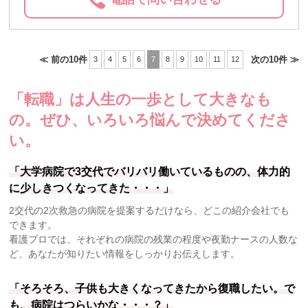
≪ 前の10件
次の10件 ≫
3
4
5
6
7
8
9
10
11
12
「転職」は人生の一歩として大きなも
の。
ぜひ、いろいろ悩んで決めてくださ
い。
「大学病院で3交代でバリバリ働いているものの、体力的
に少しきつくなってきた・・・」
2交代の2次救急の病院を提案するだけなら、どこの紹介会社でも
できます。
看護プロでは、それぞれの病院の残業の程度や夜勤ナースの人数な
ど、あなたが知りたい情報をしっかりお伝えします。
「そろそろ、子供も大きくなってきたから復職したい。で
も、病院はつらいかな・・・？」