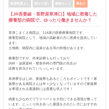
教育制度よし
駅から近い
建物キレイ
寮あり
【JR吾妻線・長野原草津口】地域に密着した
療養型の病院で、ゆったり働きませんか？
草津こまくさ病院は、114床の医療療養病院です。
療養型病院として、地域の高齢者の方に医療を提供してい
ます。
土地柄、病院内に温泉がある等の特徴があります。
療養型ですが、外来診療もも行っており
内科・泌尿器科・整形外科の専門医の先生が
診療を担当されていらっしゃいます。
単身寮をはじめ、家族寮もあるところもポイントです！家
族寮がある病院さんは年々少なくなっていますので家族寮
を希望される看護師には貴重な求人です！
残業も少なめでプライベートを大切にできる環境が整って
います。じっくり向き合った看護をされたい方におすすめ