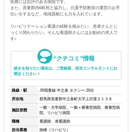
医療には定評のある病院です。
また、吾妻郡内6町村と協力し、介護予防教室の運営のお手
伝いをするなど、地域貢献にも力を入れています。
リハビリテーション看護の経験を積みたい、患者さんとじ
っくり関わりたい、そんな看護師さんにはお勧めの求人で
す♪
“クチコミ”情報
続きを知りたい場合は、ご登録後、担当コンサルタントにお
聞きください！
路線・駅
JR我妻線 中之条 タクシー 20分
所在地
群馬県吾妻郡中之条町大字上沢渡２１３６
一般・大学病院、一般＋療養型病院、療養型病
施設形態
院、リハビリ病院
職種
看護師、准看護師
担当業務
病棟（リハビリ）