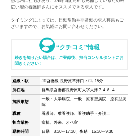
敷地内に社宅があり、24時間託児所も完備しているため幅
広い層の看護師さんにオススメできる求人です。
タイミングによっては、日勤常勤や非常勤の求人募集もご
ざいますので、お気軽にお問い合わせください。
“クチコミ”情報
続きを知りたい場合は、ご登録後、担当コンサルタントにお
聞きください！
路線・駅
JR吾妻線 長野原草津口 バス 15分
所在地
群馬県吾妻郡長野原町大字大津７４６-４
一般・大学病院、一般＋療養型病院、療養型病
施設形態
院
職種
看護師、准看護師、看護助手・介護士
担当業務
病棟、外来、オペ室
勤務時間
日勤 8:30～17:30、夜勤 16:30～9:30