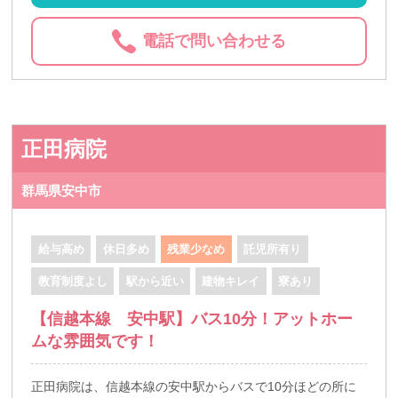
電話で問い合わせる
正田病院
群馬県安中市
給与高め
休日多め
残業少なめ
託児所有り
教育制度よし
駅から近い
建物キレイ
寮あり
【信越本線 安中駅】バス10分！アットホー
ムな雰囲気です！
正田病院は、信越本線の安中駅からバスで10分ほどの所に