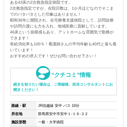
ある43床の2次救急指定病院です。
2次救急指定ですが、在院日数は、1か月ほどなのでそこま
でのバタバタとした印象はありません！
昭和36年に開院され、在宅療養支援病院として、訪問診療
や訪問介護にも力を入れ、地域医療に貢献しています。
46床という規模感もあり、アットホームな雰囲気で勤務が
できます！
有給消化率も100％！看護師さんの平均年齢も40代と落ち着
いています！
おすすめの求人です！ぜひお問い合わせ下さい！
“クチコミ”情報
続きを知りたい場合は、ご登録後、担当コンサルタントにお
聞きください！
路線・駅
JR信越線 安中 バス 10分
所在地
群馬県安中市安中１-１６-３２
施設形態
一般・大学病院