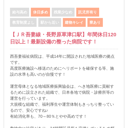
給与高め
休日多め
残業少なめ
託児所有り
教育制度よし
駅から近い
建物キレイ
寮あり
【ＪＲ吾妻線・長野原草津口駅】年間休日120
日以上！最新設備の整った病院です！
西吾妻福祉病院は、平成14年に開設された地域医療の拠点
です。
高度医療施設へ移送のためにヘリポートを確保する等、施
設の水準も高いのが自慢です！
運営母体となる地域医療振興協会は、へき地医療に貢献す
るために設立された組織で、日本各地で病院・診療所等の
運営を行っています。
大規模な組織で、福利厚生や運営体制もきっちり整ってい
るので、安心ですね♪
有給消化率も、70～80％とやや高めです！