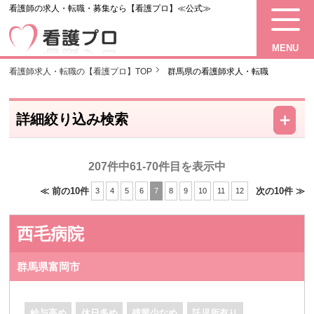
看護師の求人・転職・募集なら【看護プロ】≪公式≫
MENU
看護師求人・転職の【看護プロ】TOP
群馬県の看護師求人・転職
－
＋
詳細絞り込み検索
207件中61-70件目を表示中
≪ 前の10件
次の10件 ≫
3
4
5
6
7
8
9
10
11
12
西毛病院
群馬県富岡市
給与高め
休日多め
残業少なめ
託児所有り