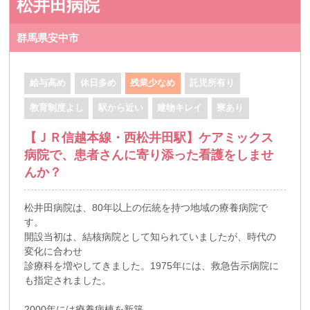
松井田病院
群馬県安中市
給与高め
休日多め
残業少なめ
託児所有り
教育制度よし
駅から近い
建物キレイ
寮あり
【ＪＲ信越本線・西松井田駅】ケアミックス
病院で、患者さんに寄り添った看護をしませ
んか？
松井田病院は、80年以上の伝統を持つ地域の療養病院で
す。
開設当初は、結核病院として知られていましたが、時代の
変化に合わせ
診療科を増やしてきました。1975年には、救急告示病院に
も指定されました。
2000年には療養病棟を新築。