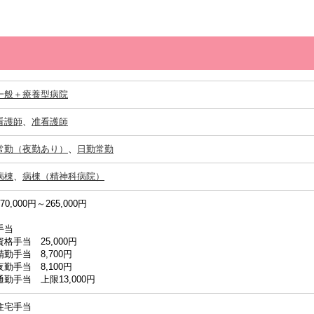
一般＋療養型病院
看護師
、
准看護師
常勤（夜勤あり）
、
日勤常勤
病棟
、
病棟（精神科病院）
170,000円～265,000円
手当
資格手当 25,000円
精勤手当 8,700円
夜勤手当 8,100円
通勤手当 上限13,000円
住宅手当