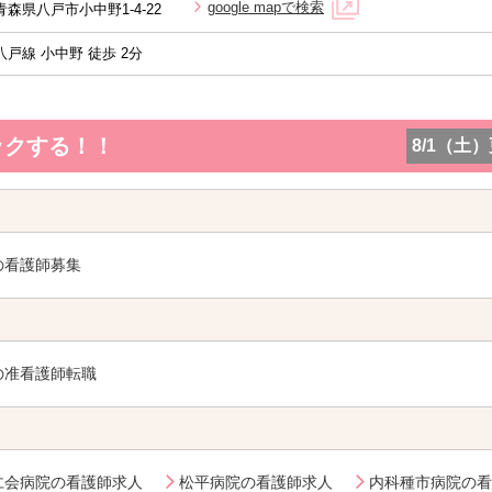
google mapで検索
青森県八戸市小中野1-4-22
八戸線 小中野 徒歩 2分
ックする！！
8/1（土
の看護師募集
の准看護師転職
仁会病院の看護師求人
松平病院の看護師求人
内科種市病院の看