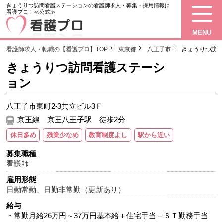
きょうりつ訪問看護ステーションの看護師求人・募集・採用情報は
看護プロ！≪公式≫
MENU
看護師求人・転職の【看護プロ】TOP
東京都
八王子市
きょうりつ訪
きょうりつ訪問看護ステーシ
ョン
八王子市東町2-3共立ビル3Ｆ
京王線 京王八王子駅 徒歩2分
休日多め
残業少なめ
教育制度よし
駅から近い
募集職種
看護師
雇用形態
日勤常勤
、
日勤非常勤（更新あり）
給与
・常勤月給26万円～37万円基本給＋住宅手当＋ＳＴ勤務手当