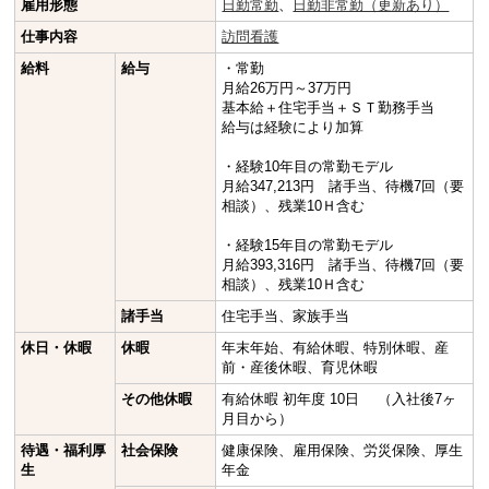
雇用形態
日勤常勤
、
日勤非常勤（更新あり）
仕事内容
訪問看護
給料
給与
・常勤
月給26万円～37万円
基本給＋住宅手当＋ＳＴ勤務手当
給与は経験により加算
・経験10年目の常勤モデル
月給347,213円 諸手当、待機7回（要
相談）、残業10Ｈ含む
・経験15年目の常勤モデル
月給393,316円 諸手当、待機7回（要
相談）、残業10Ｈ含む
諸手当
住宅手当、家族手当
休日・休暇
休暇
年末年始、有給休暇、特別休暇、産
前・産後休暇、育児休暇
その他休暇
有給休暇 初年度 10日 （入社後7ヶ
月目から）
待遇・福利厚
社会保険
健康保険、雇用保険、労災保険、厚生
生
年金