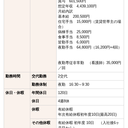
賞与 601,500円
想定年収 4,439,100円
月給内訳
基本給 200,500円
住宅手当 15,000円（賃貸世帯主の場
合）
病棟手当 25,000円
食事手当 8,500円
皆勤手当 6,000円
夜勤手当 64,800円（16,200円×4回）
夜勤専従非常勤 （看護師）35,000円
／回
勤務時間
交代勤務
2交代
勤務体制
夜勤 16:30～9:30
休日・休暇
年間休日
120日
休日
4週8休
休暇
有給休暇
年次有給休暇初年度10日(最高20日)
その他休暇
有給休暇 初年度 10日 （入社後6ヶ
月目から）