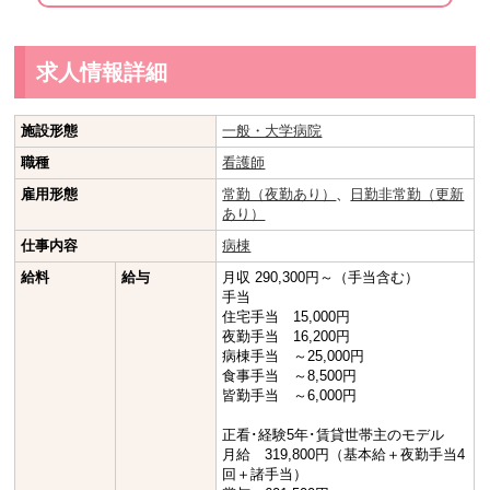
求人情報詳細
施設形態
一般・大学病院
職種
看護師
雇用形態
常勤（夜勤あり）
、
日勤非常勤（更新
あり）
仕事内容
病棟
給料
給与
月収 290,300円～（手当含む）
手当
住宅手当 15,000円
夜勤手当 16,200円
病棟手当 ～25,000円
食事手当 ～8,500円
皆勤手当 ～6,000円
正看･経験5年･賃貸世帯主のモデル
月給 319,800円（基本給＋夜勤手当4
回＋諸手当）