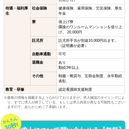
待遇・福利厚
社会保険
健康保険、雇用保険、労災保険、厚生
生
年金
寮
借上げ寮
隣接のワンルームマンションを借り上
げ。 20,000円
託児所
託児所手当が別途10,000円出ます。
（証明書が必要）
自動車通勤
不可
退職金
あり
勤続3年以上
その他
制服・靴貸与、互助会制度、永年勤続
表彰、
教育・研修
認定看護師支援制度
※最新の情報を掲載するよう心がけておりますが、求人確認のタイミングによ
り、すでに求人が終了している、もしくは求人内容が異なる可能性もござい
ますので、あらかじめご了承願います。
かんたん
30秒!