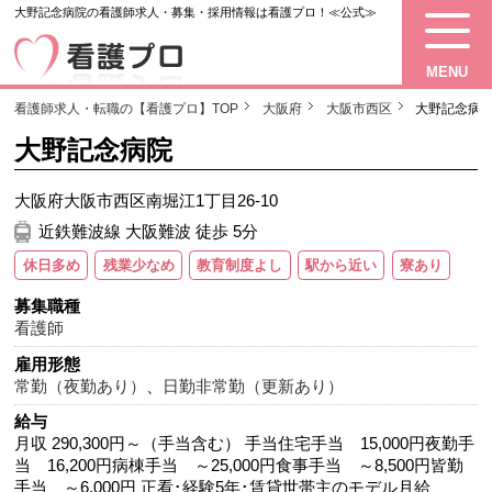
大野記念病院の看護師求人・募集・採用情報は看護プロ！≪公式≫
MENU
看護師求人・転職の【看護プロ】TOP
大阪府
大阪市西区
大野記念病
大野記念病院
大阪府大阪市西区南堀江1丁目26-10
近鉄難波線 大阪難波 徒歩 5分
休日多め
残業少なめ
教育制度よし
駅から近い
寮あり
募集職種
看護師
雇用形態
常勤（夜勤あり）
、
日勤非常勤（更新あり）
給与
月収 290,300円～（手当含む） 手当住宅手当 15,000円夜勤手
当 16,200円病棟手当 ～25,000円食事手当 ～8,500円皆勤
手当 ～6,000円 正看･経験5年･賃貸世帯主のモデル月給