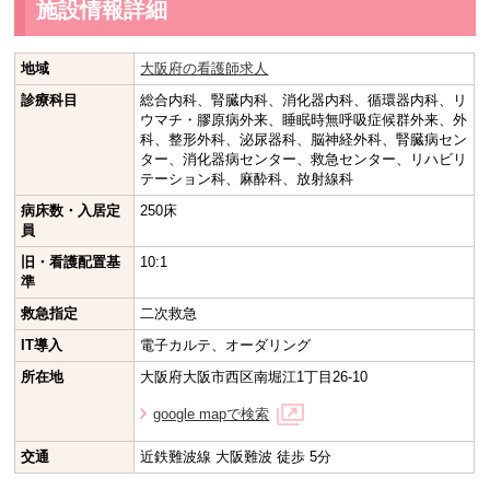
施設情報詳細
地域
大阪府の看護師求人
診療科目
総合内科、腎臓内科、消化器内科、循環器内科、リ
ウマチ・膠原病外来、睡眠時無呼吸症候群外来、外
科、整形外科、泌尿器科、脳神経外科、腎臓病セン
ター、消化器病センター、救急センター、リハビリ
テーション科、麻酔科、放射線科
病床数・入居定
250床
員
旧・看護配置基
10:1
準
救急指定
二次救急
IT導入
電子カルテ、オーダリング
所在地
大阪府大阪市西区南堀江1丁目26-10
google mapで検索
交通
近鉄難波線 大阪難波 徒歩 5分