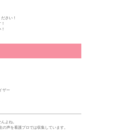
ください！
す！
い！
イザー
せんよね。
生の声を看護プロでは収集しています。