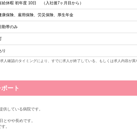
有給休暇 初年度 10日 （入社後7ヶ月目から）
健康保険、雇用保険、労災保険、厚生年金
日勤帯のみ
可
あり
求人確認のタイミングにより、すでに求人が終了している、もしくは求人内容が異
レポート
提供している病院です。
4日とやや長めです。
です。