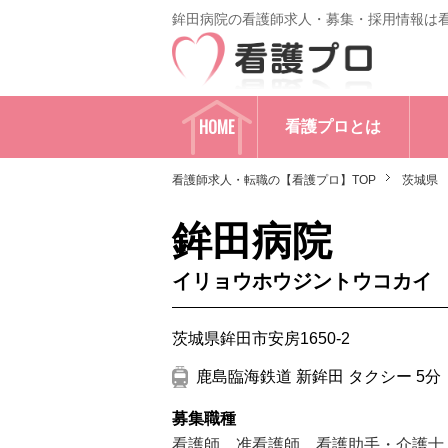
鉾田病院の看護師求人・募集・採用情報は
HOME
看護プロとは
看護師求人・転職の【看護プロ】TOP
茨城県
鉾田病院
イリョウホウジントウコカイ
茨城県鉾田市安房1650-2
鹿島臨海鉄道 新鉾田 タクシー 5分
募集職種
看護師
、
准看護師
、
看護助手・介護士