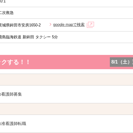
10:1
二次救急
google mapで検索
茨城県鉾田市安房1650-2
鹿島臨海鉄道 新鉾田 タクシー 5分
ックする！！
8/1（土
の看護師募集
の准看護師転職