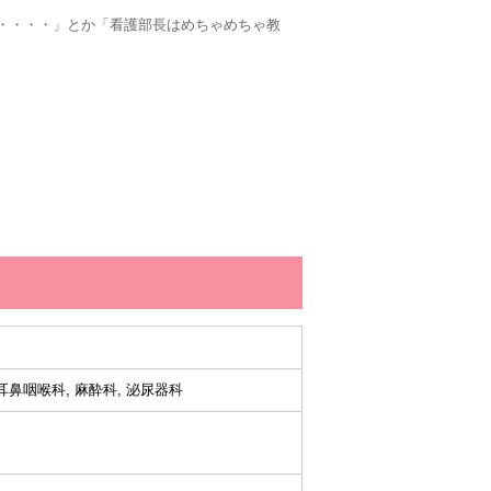
・・・・」とか「看護部長はめちゃめちゃ教
 耳鼻咽喉科, 麻酔科, 泌尿器科