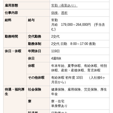
雇用形態
常勤（夜勤あり）
仕事内容
病棟
、
透析
給料
給与
常勤
月給 179,000～264,000円 (手当含
む)
勤務時間
交代勤務
2交代
勤務体制
2交代 日勤 8:00～17:00 夜勤
休日・休暇
年間休日
119日
休日
4週8休
休暇
年末年始、夏季休暇、有給休暇、特別
休暇、産前・産後休暇、育児休暇
その他休暇
有給休暇 初年度 10日 （入社後6ヶ
月目から）
待遇・福利厚
社会保険
健康保険、雇用保険、労災保険、厚生
生
年金
寮
寮・住宅
単身寮あり