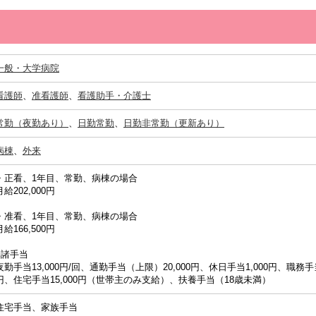
一般・大学病院
看護師
、
准看護師
、
看護助手・介護士
常勤（夜勤あり）
、
日勤常勤
、
日勤非常勤（更新あり）
病棟
、
外来
・正看、1年目、常勤、病棟の場合
月給202,000円
・准看、1年目、常勤、病棟の場合
月給166,500円
■諸手当
夜勤手当13,000円/回、通勤手当（上限）20,000円、休日手当1,000円、職務手
円、住宅手当15,000円（世帯主のみ支給）、扶養手当（18歳未満）
住宅手当、家族手当