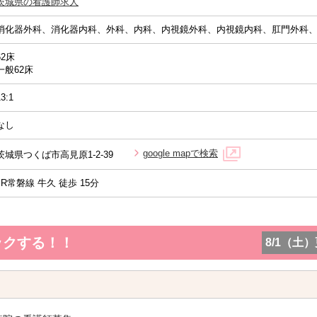
茨城県の看護師求人
消化器外科、消化器内科、外科、内科、内視鏡外科、内視鏡内科、肛門外科
62床
一般62床
13:1
なし
google mapで検索
茨城県つくば市高見原1-2-39
JR常磐線 牛久 徒歩 15分
ックする！！
8/1（土