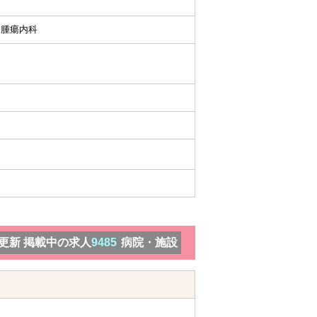
、腫瘍内科
）更新 掲載中の求人
9485
病院・施設