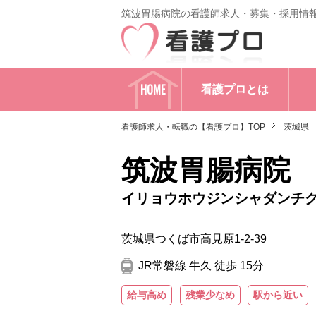
筑波胃腸病院の看護師求人・募集・採用情
HOME
看護プロとは
看護師求人・転職の【看護プロ】TOP
茨城県
筑波胃腸病院
イリョウホウジンシャダンチ
茨城県つくば市高見原1-2-39
JR常磐線 牛久 徒歩 15分
給与高め
残業少なめ
駅から近い