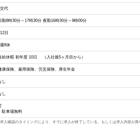
2交代
日勤8時30分～17時30分 夜勤16時30分～9時00分
112日
4週8休
有給休暇 初年度 10日 （入社後5ヶ月目から）
健康保険、雇用保険、労災保険、厚生年金
なし
なし
可
・駐車場無料
求人確認のタイミングにより、すでに求人が終了している、もしくは求人内容が異