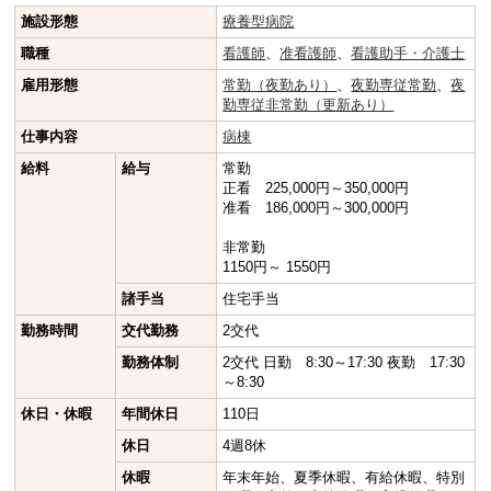
施設形態
療養型病院
職種
看護師
、
准看護師
、
看護助手・介護士
雇用形態
常勤（夜勤あり）
、
夜勤専従常勤
、
夜
勤専従非常勤（更新あり）
仕事内容
病棟
給料
給与
常勤
正看 225,000円～350,000円
准看 186,000円～300,000円
非常勤
1150円～ 1550円
諸手当
住宅手当
勤務時間
交代勤務
2交代
勤務体制
2交代 日勤 8:30～17:30 夜勤 17:30
～8:30
休日・休暇
年間休日
110日
休日
4週8休
休暇
年末年始、夏季休暇、有給休暇、特別