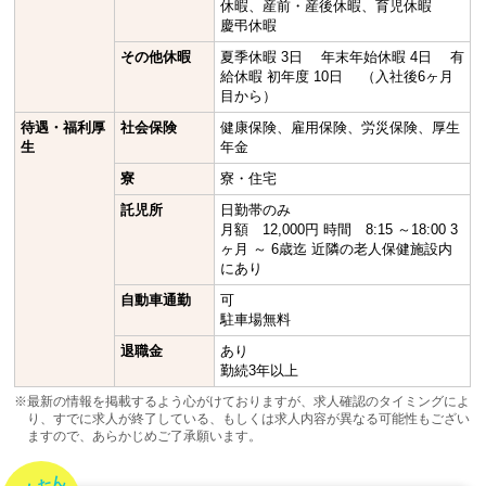
休暇、産前・産後休暇、育児休暇
慶弔休暇
その他休暇
夏季休暇 3日 年末年始休暇 4日 有
給休暇 初年度 10日 （入社後6ヶ月
目から）
待遇・福利厚
社会保険
健康保険、雇用保険、労災保険、厚生
生
年金
寮
寮・住宅
託児所
日勤帯のみ
月額 12,000円 時間 8:15 ～18:00 3
ヶ月 ～ 6歳迄 近隣の老人保健施設内
にあり
自動車通勤
可
駐車場無料
退職金
あり
勤続3年以上
※最新の情報を掲載するよう心がけておりますが、求人確認のタイミングによ
り、すでに求人が終了している、もしくは求人内容が異なる可能性もござい
ますので、あらかじめご了承願います。