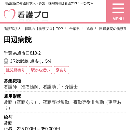
田辺病院の看護師求人・募集・採用情報は看護プロ！≪公式≫
MENU
看護師求人・転職の【看護プロ】TOP
千葉県
旭市
田辺病院の看護師
田辺病院
千葉県旭市口818-2
JR総武線 旭 徒歩 5分
託児所有り
駅から近い
寮あり
募集職種
看護師
、
准看護師
、
看護助手・介護士
雇用形態
常勤（夜勤あり）
、
夜勤専従常勤
、
夜勤専従非常勤（更新あ
り）
給与
常勤
正看 225,000円～350,000円