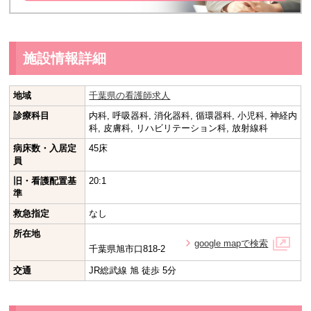
施設情報詳細
地域
千葉県の看護師求人
診療科目
内科, 呼吸器科, 消化器科, 循環器科, 小児科, 神経内
科, 皮膚科, リハビリテーション科, 放射線科
病床数・入居定
45床
員
旧・看護配置基
20:1
準
救急指定
なし
所在地
google mapで検索
千葉県旭市口818-2
交通
JR総武線 旭 徒歩 5分