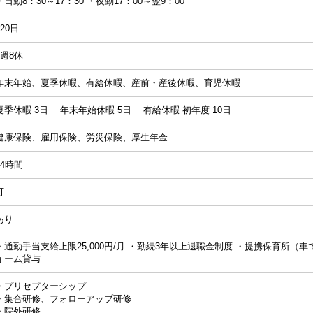
・日勤8：30～17：30 ・夜勤17：00～翌9：00
120日
4週8休
年末年始、夏季休暇、有給休暇、産前・産後休暇、育児休暇
夏季休暇 3日 年末年始休暇 5日 有給休暇 初年度 10日
健康保険、雇用保険、労災保険、厚生年金
24時間
可
あり
・通勤手当支給上限25,000円/月 ・勤続3年以上退職金制度 ・提携保育所（車
ォーム貸与
・プリセプターシップ
・集合研修、フォローアップ研修
・院外研修