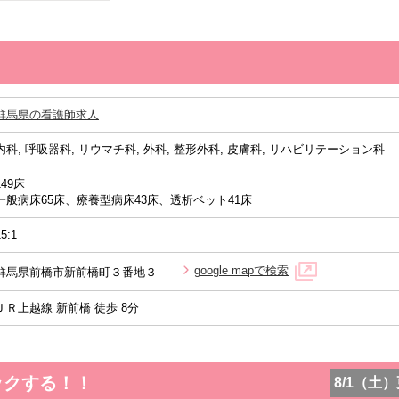
群馬県の看護師求人
内科, 呼吸器科, リウマチ科, 外科, 整形外科, 皮膚科, リハビリテーション科
149床
一般病床65床、療養型病床43床、透析ベット41床
15:1
google mapで検索
群馬県前橋市新前橋町３番地３
ＪＲ上越線 新前橋 徒歩 8分
ックする！！
8/1（土