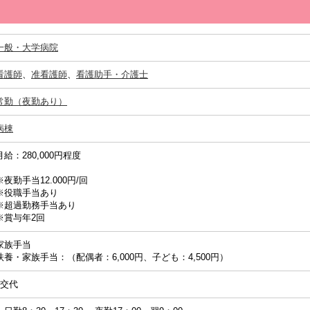
一般・大学病院
看護師
、
准看護師
、
看護助手・介護士
常勤（夜勤あり）
病棟
月給：280,000円程度
※夜勤手当12.000円/回
※役職手当あり
※超過勤務手当あり
※賞与年2回
家族手当
扶養・家族手当：（配偶者：6,000円、子ども：4,500円）
2交代