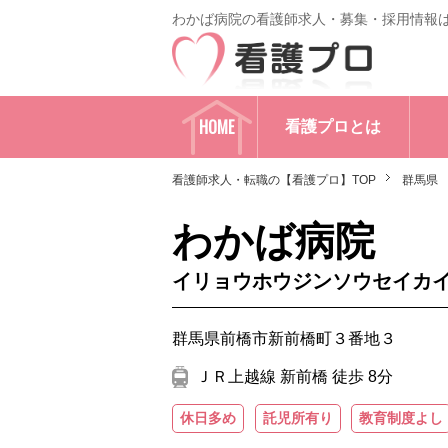
わかば病院の看護師求人・募集・採用情報
HOME
看護プロとは
看護師求人・転職の【看護プロ】TOP
群馬県
わかば病院
イリョウホウジンソウセイカ
群馬県前橋市新前橋町３番地３
ＪＲ上越線 新前橋 徒歩 8分
休日多め
託児所有り
教育制度よし