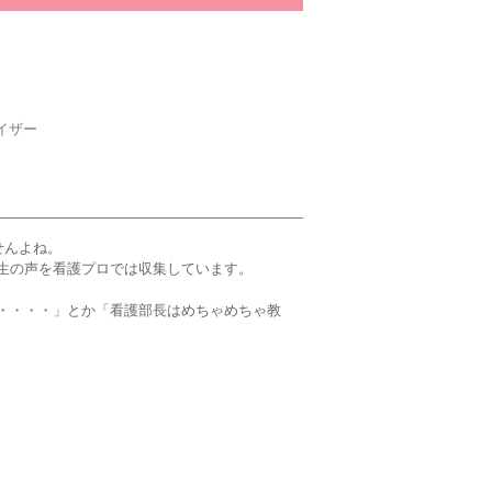
イザー
せんよね。
生の声を看護プロでは収集しています。
・・・・」とか「看護部長はめちゃめちゃ教