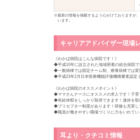
※最新の情報を掲載するよう心がけておりますが、
います。
キャリアアドバイザー現場
《わかば病院はこんな病院です！》
◆平成10年に設立された地域密着の総合病院で
◆一般病棟では固定チーム制、療養病棟では変
◆平成23年2月日本医療機能評価機構審査認定 (Ver
《わかば病院のオススメポイント》
◆ママさんナースにオススメの求人です！子育
◆有給休暇をしっかり取得できます！連休を取
◆プリセプター制度があります！研修も充実し
◆職員が働きやすい職場づくりに力をいれてい
耳より・クチコミ情報