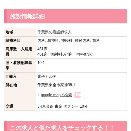
施設情報詳細
地域
千葉県の看護師求人
診療科目
内科, 精神科, 神経科, 神経内科, 歯科
病床数・入居定
461床
員
461床（精神科374床 内科87床）
旧・看護配置基
10:1
準
IT導入
電子カルテ
所在地
千葉県東金市家徳38-1
google mapで検索
交通
JR東金線 東金 タクシー 10分
この求人と似た求人をチェックする！！