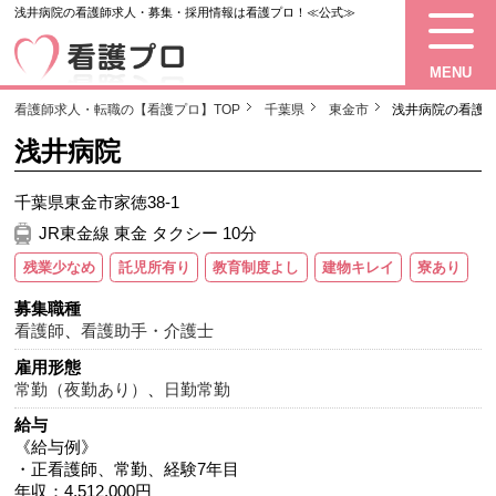
浅井病院の看護師求人・募集・採用情報は看護プロ！≪公式≫
MENU
看護師求人・転職の【看護プロ】TOP
千葉県
東金市
浅井病院の看護
浅井病院
千葉県東金市家徳38-1
JR東金線 東金 タクシー 10分
残業少なめ
託児所有り
教育制度よし
建物キレイ
寮あり
募集職種
看護師
、
看護助手・介護士
雇用形態
常勤（夜勤あり）
、
日勤常勤
給与
《給与例》
・正看護師、常勤、経験7年目
年収：4,512,000円