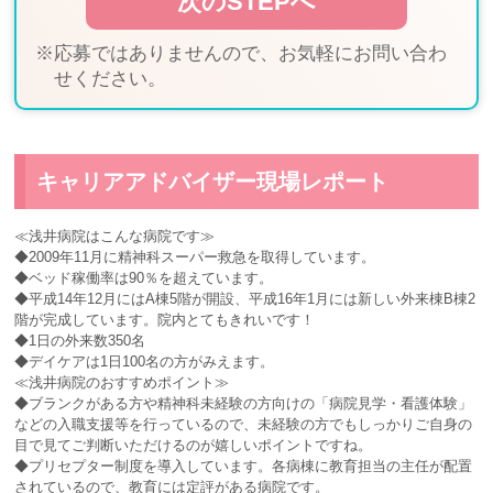
※応募ではありませんので、お気軽にお問い合わ
せください。
キャリアアドバイザー現場レポート
≪浅井病院はこんな病院です≫
◆2009年11月に精神科スーパー救急を取得しています。
◆ベッド稼働率は90％を超えています。
◆平成14年12月にはA棟5階が開設、平成16年1月には新しい外来棟B棟2
階が完成しています。院内とてもきれいです！
◆1日の外来数350名
◆デイケアは1日100名の方がみえます。
≪浅井病院のおすすめポイント≫
◆ブランクがある方や精神科未経験の方向けの「病院見学・看護体験」
などの入職支援等を行っているので、未経験の方でもしっかりご自身の
目で見てご判断いただけるのが嬉しいポイントですね。
◆プリセプター制度を導入しています。各病棟に教育担当の主任が配置
されているので、教育には定評がある病院です。