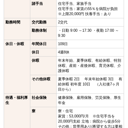
諸手当
住宅手当、家族手当
住宅手当：家賃の55％を病院が負担
※上限20,000円 扶養手当：あり
勤務時間
交代勤務
2交代
勤務体制
・日勤 9:00 ～17:30 ・夜勤 17:00 ～
9:30
休日・休暇
年間休日
109日
休日
4週8休
休暇
年末年始、夏季休暇、有給休暇、特別
休暇、産前・産後休暇、育児休暇、介
護休暇
その他休暇
夏季休暇 2日 年末年始休暇 3日 有
給休暇 初年度 10日 （入社後7ヶ月
目から）
待遇・福利厚
社会保険
健康保険、雇用保険、労災保険、厚生
生
年金
寮
寮・住宅
家賃：53,000円/月 ※住宅手当を
20,000円支給 立地：病院から徒歩5分
その他：世帯用あり(希望する方は要相