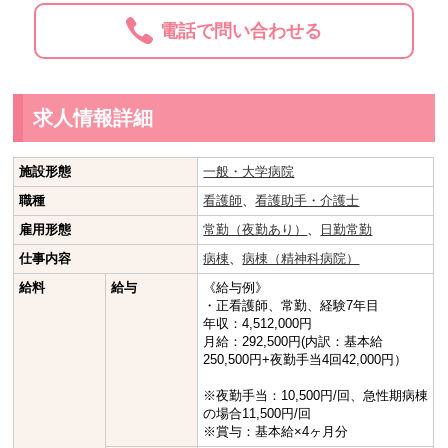
電話で問い合わせる
求人情報詳細
施設形態
一般・大学病院
職種
看護師
、
看護助手・介護士
雇用形態
常勤（夜勤あり）
、
日勤常勤
仕事内容
病棟
、
病棟（精神科病院）
給料
給与
《給与例》
・正看護師、常勤、経験7年目
年収：4,512,000円
月給：292,500円(内訳：基本給
250,500円+夜勤手当4回42,000円）
※夜勤手当：10,500円/回、急性期病棟
の場合11,500円/回
※賞与：基本給×4ヶ月分