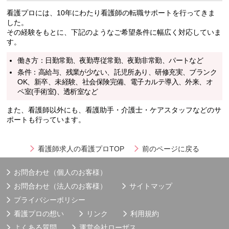
看護プロには、10年にわたり看護師の転職サポートを行ってきま
した。
その経験をもとに、下記のようなご希望条件に幅広く対応していま
す。
働き方：日勤常勤、夜勤専従常勤、夜勤非常勤、パートなど
条件：高給与、残業が少ない、託児所あり、研修充実、ブランク
OK、新卒、未経験、社会保険完備、電子カルテ導入、外来、オ
ペ室(手術室)、透析室など
また、看護師以外にも、看護助手・介護士・ケアスタッフなどのサ
ポートも行っています。
看護師求人の看護プロTOP
前のページに戻る
お問合わせ（個人のお客様）
お問合わせ（法人のお客様）
サイトマップ
プライバシーポリシー
看護プロの想い
リンク
利用規約
よくある質問
運営会社
ローザス