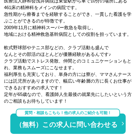
医療法人静和会浅井病院は東金駅から車で10分の場所にある
461床の精神科をメインの病院です。
急性期から療養までを経験することができ、一貫した看護を学
ぶことができるのが特徴です。
2009年11月に精神科スーパー救急を取得し、
地域における精神救急基幹病院としての役割を担っています。
軟式野球部やテニス部などの、クラブ活動も盛んで
なんとその部活のほとんどが優勝経験があるんです♪
クラブ活動でストレス発散、仲間とのコミュニケーションもと
れ、業務もスムーズにこなせます。
福利厚生も充実しており、単身の方には寮が、ママさんナース
には託児所がありますので、幅広い年齢層の方に長くお仕事が
できるおすすめの求人です！
定年が65歳なので、看護師人生最後の就業先にしたいという方
のご相談もお待ちしています！
質問・相談もこちら！他の求人のご紹介も可能！
（無料）この求人に問い合わせる