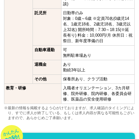
談)
託児所
日勤帯のみ
対象：0歳～6歳 ※定員70名(0歳児14
名、1歳児18名、2歳児18名、3歳児以
上32名) 開所時間：7:30～18:15(※延
長有り) 料金：10,000円/月 休所日：祝
祭日、新年度準備の日
自動車通勤
可
無料駐車場あり
退職金
あり
勤続3年以上
その他
保養所あり、クラブ活動
教育・研修
入職者オリエンテーション、3カ月研
修、院外研修、院内研修、各委員会研
修、医薬品の安全使用研修
※最新の情報を掲載するよう心がけておりますが、求人確認のタイミングによ
り、すでに求人が終了している、もしくは求人内容が異なる可能性もござい
ますので、あらかじめご了承願います。
かんたん
30秒!