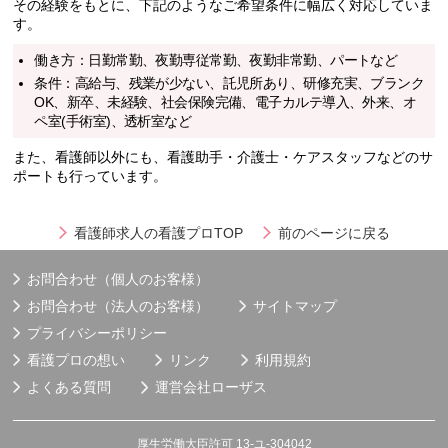
その経験をもとに、下記のようなご希望条件に幅広く対応していま
す。
働き方：日勤常勤、夜勤専従常勤、夜勤非常勤、パートなど
条件：高給与、残業が少ない、託児所あり、研修充実、ブランク
OK、新卒、未経験、社会保険完備、電子カルテ導入、外来、オ
ペ室(手術室)、透析室など
また、看護師以外にも、看護助手・介護士・ケアスタッフなどのサ
ポートも行っています。
看護師求人の看護プロTOP
前のページに戻る
お問合わせ（個人のお客様）
お問合わせ（法人のお客様）
サイトマップ
プライバシーポリシー
看護プロの想い
リンク
利用規約
よくある質問
運営会社
ローザス
厚生労働大臣許可 13-ユ-304042