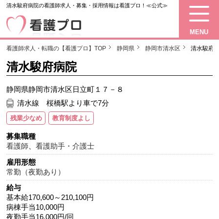
清水駿府病院の看護師求人・募集・採用情報は看護プロ！≪公式≫
MENU
看護師求人・転職の【看護プロ】TOP
静岡県
静岡市清水区
清水駿府
清水駿府病院
静岡県静岡市清水区日立町１７－８
清水線 桜橋駅より車で7分
残業少なめ
教育制度よし
募集職種
看護師
、
看護助手・介護士
雇用形態
常勤（夜勤あり）
給与
基本給170,600～210,100円
病棟手当10,000円
夜勤手当16,000円/回