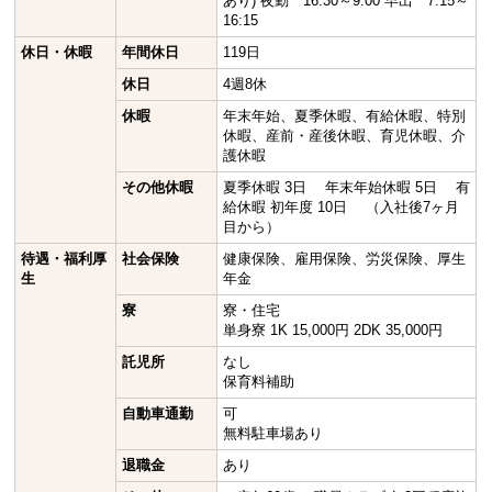
あり) 夜勤 16:30～9:00 早出 7:15～
16:15
休日・休暇
年間休日
119日
休日
4週8休
休暇
年末年始、夏季休暇、有給休暇、特別
休暇、産前・産後休暇、育児休暇、介
護休暇
その他休暇
夏季休暇 3日 年末年始休暇 5日 有
給休暇 初年度 10日 （入社後7ヶ月
目から）
待遇・福利厚
社会保険
健康保険、雇用保険、労災保険、厚生
生
年金
寮
寮・住宅
単身寮 1K 15,000円 2DK 35,000円
託児所
なし
保育料補助
自動車通勤
可
無料駐車場あり
退職金
あり