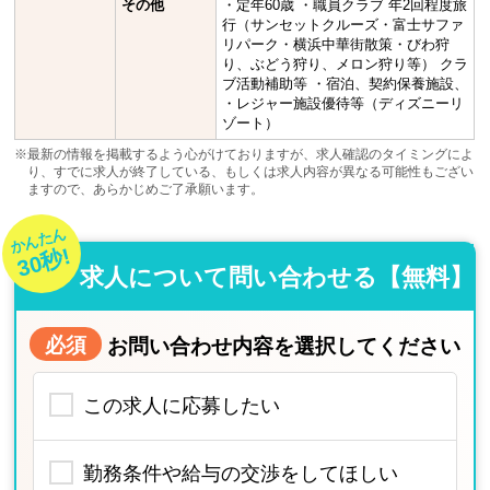
その他
・定年60歳 ・職員クラブ 年2回程度旅
行（サンセットクルーズ・富士サファ
リパーク・横浜中華街散策・びわ狩
り、ぶどう狩り、メロン狩り等） クラ
ブ活動補助等 ・宿泊、契約保養施設、
・レジャー施設優待等（ディズニーリ
ゾート）
※最新の情報を掲載するよう心がけておりますが、求人確認のタイミングによ
り、すでに求人が終了している、もしくは求人内容が異なる可能性もござい
ますので、あらかじめご了承願います。
かんたん
30秒!
求人について問い合わせる【無料】
必須
お問い合わせ内容を選択してください
この求人に応募したい
勤務条件や給与の交渉をしてほしい