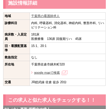
施設情報詳細
地域
千葉県の看護師求人
診療科目
内科, 呼吸器科, 消化器科, 神経内科, 整形外科, リハ
ビリテーション科
病床数・入居定
181床
員
医療療養 136床 回復期リハ 45床
旧・看護配置基
15:1、20:1
準
救急指定
なし
所在地
千葉県佐倉市鏑木町320
google mapで検索
交通
JR総武線 佐倉 徒歩 20分
この求人と似た求人をチェックする！！