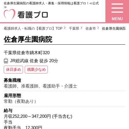
佐倉厚生園病院の看護師求人・募集・採用情報は看護プロ！≪公式
≫
MENU
看護師求人・転職の【看護プロ】TOP
千葉県
佐倉市
佐倉厚生園病院
佐倉厚生園病院
千葉県佐倉市鏑木町320
JR総武線 佐倉 徒歩 20分
休日多め
残業少なめ
募集職種
看護師
、
准看護師
、
看護助手・介護士
雇用形態
常勤（夜勤あり）
給与
月収252,200～347,200円 (手当含む)
手当
夜勤手当 12,300円