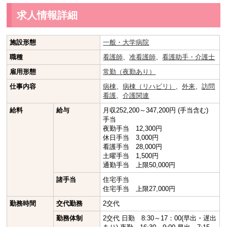
求人情報詳細
施設形態
一般・大学病院
職種
看護師
、
准看護師
、
看護助手・介護士
雇用形態
常勤（夜勤あり）
仕事内容
病棟
、
病棟（リハビリ）
、
外来
、
訪問
看護
、
介護関連
給料
給与
月収252,200～347,200円 (手当含む)
手当
夜勤手当 12,300円
休日手当 3,000円
看護手当 28,000円
土曜手当 1,500円
通勤手当 上限50,000円
諸手当
住宅手当
住宅手当 上限27,000円
勤務時間
交代勤務
2交代
勤務体制
2交代 日勤 8:30～17：00(早出・遅出