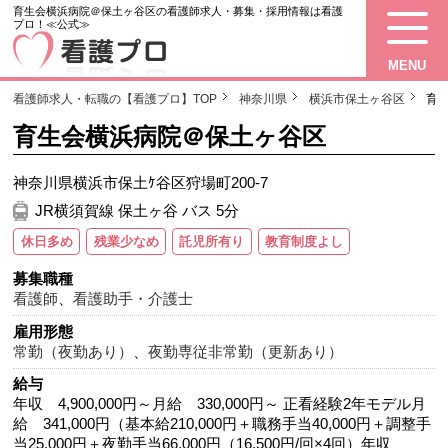
育生会横浜病院＠保土ヶ谷区の看護師求人・募集・採用情報は看護
プロ！≪公式≫
MENU
看護師求人・転職の【看護プロ】TOP
神奈川県
横浜市保土ヶ谷区
育
育生会横浜病院＠保土ヶ谷区
神奈川県横浜市保土ｹ谷区狩場町200-7
JR横須賀線 保土ヶ谷 バス 5分
休日多め
残業少なめ
託児所有り
教育制度よし
募集職種
看護師
、
看護助手・介護士
雇用形態
常勤（夜勤あり）
、
夜勤専従非常勤（更新あり）
給与
年収 4,900,000円～月給 330,000円～ 正看経験2年モデル月
給 341,000円（基本給210,000円＋職務手当40,000円＋調整手
当25,000円＋夜勤手当66,000円（16,500円/回×4回）年収