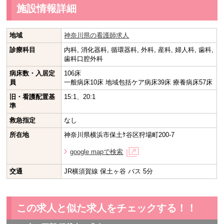
施設情報詳細
地域
神奈川県の看護師求人
診療科目
内科, 消化器科, 循環器科, 外科, 産科, 婦人科, 歯科,
歯科口腔外科
病床数・入居定
106床
員
一般病床10床 地域包括ケア病床39床 療養病床57床
旧・看護配置基
15:1、20:1
準
救急指定
なし
所在地
神奈川県横浜市保土ｹ谷区狩場町200-7
google mapで検索
交通
JR横須賀線 保土ヶ谷 バス 5分
この求人と似た求人をチェックする！！