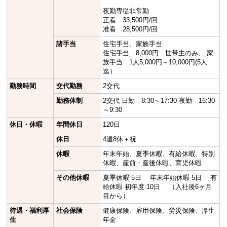
夜勤専従非常勤
正看 33,500円/回
准看 28,500円/回
諸手当
住宅手当、家族手当
住宅手当 8,000円 世帯主のみ、 家
族手当 1人5,000円～10,000円(5人
迄）
勤務時間
交代勤務
2交代
勤務体制
2交代 日勤 8:30～17:30 夜勤 16:30
～9:30
休日・休暇
年間休日
120日
休日
4週8休＋祝
休暇
年末年始、夏季休暇、有給休暇、特別
休暇、産前・産後休暇、育児休暇
その他休暇
夏季休暇 5日 年末年始休暇 5日 有
給休暇 初年度 10日 （入社後6ヶ月
目から）
待遇・福利厚
社会保険
健康保険、雇用保険、労災保険、厚生
生
年金