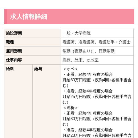
求人情報詳細
施設形態
一般・大学病院
職種
看護師
、
准看護師
、
看護助手・介護士
雇用形態
常勤（夜勤あり）
、
日勤常勤
仕事内容
病棟
、
外来
、
オペ室
給料
給与
＜オペ＞
・正看、経験4年程度の場合
月給30万円程度（夜勤4回+各種手当含
む）
・准看、経験4年程度の場合
月給25万円程度（夜勤4回+各種手当含
む）
＜透析＞
・正看 経験4年程度の場合
月給30万円程度（夜勤4回+各種手当含
む）
・准看、経験4年程度の場合
月給23万円程度（夜勤4回+各種手当含