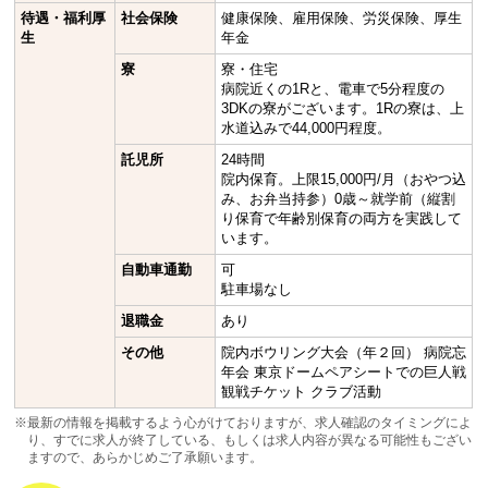
待遇・福利厚
社会保険
健康保険、雇用保険、労災保険、厚生
生
年金
寮
寮・住宅
病院近くの1Rと、電車で5分程度の
3DKの寮がございます。1Rの寮は、上
水道込みで44,000円程度。
託児所
24時間
院内保育。上限15,000円/月（おやつ込
み、お弁当持参）0歳～就学前（縦割
り保育で年齢別保育の両方を実践して
います。
自動車通勤
可
駐車場なし
退職金
あり
その他
院内ボウリング大会（年２回） 病院忘
年会 東京ドームペアシートでの巨人戦
観戦チケット クラブ活動
※最新の情報を掲載するよう心がけておりますが、求人確認のタイミングによ
り、すでに求人が終了している、もしくは求人内容が異なる可能性もござい
ますので、あらかじめご了承願います。