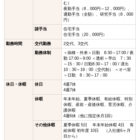
む）
夜勤手当（8，000円～12，000円）、
通勤手当（全額）、研究手当（8，000
円）
諸手当
住宅手当
住宅手当（20，000円）
勤務時間
交代勤務
2交代、3交代
勤務体制
＜病棟・外来＞日勤 8:30～17:00 / 夜
勤 17:00～9:00 ＜透析＞早出 7：30
～15：30 / 日勤8:30～17：00 / 遅出
10：30～19：00（交代制） ＜オペ室
＞日勤 8：30～17：00
休日・休暇
休日
4週7休
4週7休
休暇
年末年始、夏季休暇、有給休暇、特別
休暇、産前・産後休暇、育児休暇、介
護休暇
4週6休（他に指定休月1回）
その他休暇
夏季休暇 5日 年末年始休暇 4日 有
給休暇 初年度 10日 （入社後6ヶ月
目から）