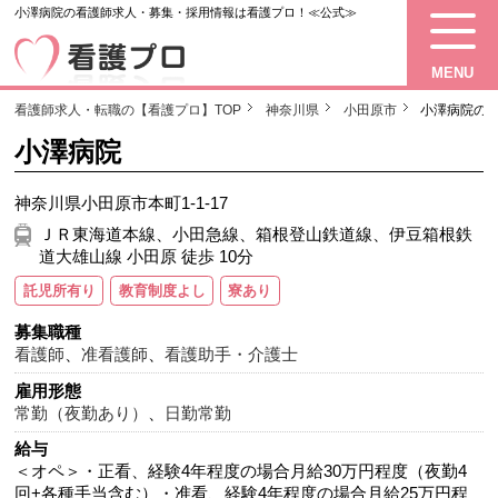
小澤病院の看護師求人・募集・採用情報は看護プロ！≪公式≫
MENU
看護師求人・転職の【看護プロ】TOP
神奈川県
小田原市
小澤病院の
小澤病院
神奈川県小田原市本町1-1-17
ＪＲ東海道本線、小田急線、箱根登山鉄道線、伊豆箱根鉄
道大雄山線 小田原 徒歩 10分
託児所有り
教育制度よし
寮あり
募集職種
看護師
、
准看護師
、
看護助手・介護士
雇用形態
常勤（夜勤あり）
、
日勤常勤
給与
＜オペ＞・正看、経験4年程度の場合月給30万円程度（夜勤4
回+各種手当含む）・准看、経験4年程度の場合月給25万円程