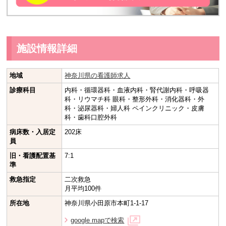
施設情報詳細
地域
神奈川県の看護師求人
診療科目
内科・循環器科・血液内科・腎代謝内科・呼吸器
科・リウマチ科 眼科・整形外科・消化器科・外
科・泌尿器科・婦人科 ペインクリニック・皮膚
科・歯科口腔外科
病床数・入居定
202床
員
旧・看護配置基
7:1
準
救急指定
二次救急
月平均100件
所在地
神奈川県小田原市本町1-1-17
google mapで検索