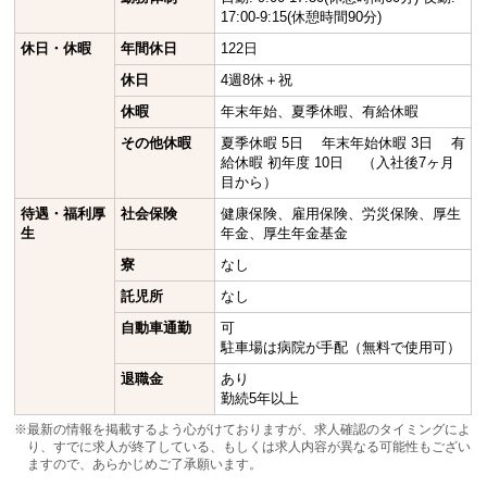
17:00-9:15(休憩時間90分)
休日・休暇
年間休日
122日
休日
4週8休＋祝
休暇
年末年始、夏季休暇、有給休暇
その他休暇
夏季休暇 5日 年末年始休暇 3日 有
給休暇 初年度 10日 （入社後7ヶ月
目から）
待遇・福利厚
社会保険
健康保険、雇用保険、労災保険、厚生
生
年金、厚生年金基金
寮
なし
託児所
なし
自動車通勤
可
駐車場は病院が手配（無料で使用可）
退職金
あり
勤続5年以上
※最新の情報を掲載するよう心がけておりますが、求人確認のタイミングによ
り、すでに求人が終了している、もしくは求人内容が異なる可能性もござい
ますので、あらかじめご了承願います。