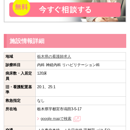
施設情報詳細
地域
栃木県の看護師求人
診療科目
内科 神経内科 リハビリテーション科
病床数・入居定
120床
員
旧・看護配置基
20:1、25:1
準
救急指定
なし
所在地
栃木県宇都宮市塙田3-5-17
google mapで検索